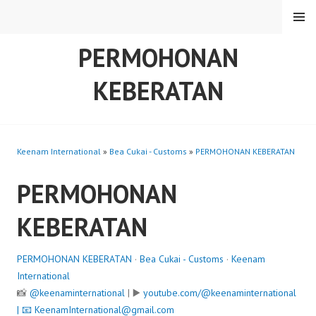
Skip
MENU
to
content
PERMOHONAN
KEBERATAN
Keenam International
»
Bea Cukai - Customs
»
PERMOHONAN KEBERATAN
PERMOHONAN
KEBERATAN
PERMOHONAN KEBERATAN
·
Bea Cukai - Customs
·
Keenam
International
📸
@keenaminternational
| ▶️
youtube.com/@keenaminternational
| 📧
KeenamInternational@gmail.com