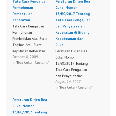
Tata Cara Pengajuan
Peraturan Dirjen Bea
Permohonan
Cukai Nomor
Pembetulan
15/BC/2017 Tentang
Keberatan
Tata Cara Pengajuan
Tata Cara Pengajuan
dan Penyelesaian
Permohonan
Keberatan di Bidang
Pembetulan Atas Surat
Kepabeanan dan
Tagihan Atau Surat
Cukai
Keputusan Keberatan
Peraturan Dirjen Bea
October 8, 2009
Dan Pengurangan Atau
Cukai Nomor
In "Bea Cukai - Customs"
Penghapusan Atas
15/BC/2017 Tentang
Sanksi Administrasi
Tata Cara Pengajuan
Berupa Denda Tata
dan Penyelesaian
August 24, 2017
Cara Pengajuan
Keberatan di Bidang
In "Bea Cukai - Customs"
Permohonan
Kepabeanan dan Cukai
Pembetulan Keberatan
Peraturan Dirjen Bea
Cukai Nomor
15/BC/2017 Tentang