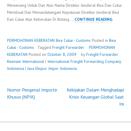
Wewenang Untuk Dan Atas Nama Direktur Jenderal Bea Dan Cukai
Membuat Dan Menandatangani Keputusan Direktur Jenderal Bea
PERMOH
Dan Cukai Atas Keberatan Di Bidang …
CONTINUE READING
KEBERAT
PERMOHONAN KEBERATAN
Bea Cukai - Customs
Posted in
Bea
Cukai - Customs
Tagged
Freight Forwarder
PERMOHONAN
KEBERATAN
Posted on
October 8, 2009
by
Freight Forwarder
Keenam International
|
International Freight Forwarding Company
Indonesia
|
Jasa Ekspor Impor Indonesia
Nomor Pengenal Importir
Kebijakan Dalam Menghadapi
Post
Khusus (NPIK)
Krisis Keuangan Global Saat
Ini
navigation