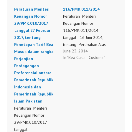
Peraturan Menteri
116/PMK.011/2014
Keuangan Nomor
Peraturan Menteri
29/PMK.010/2017
Keuangan Nomor
tanggal 27 Pebruari
116/PMK.011/2014
2017, tentang
tanggal 16 Juni 2014,
Penetapan Tarif Bea
tentang Perubahan Atas
June 23, 2014
Masuk dalam rangka
Peraturan Menteri
In "Bea Cukai - Customs"
Perjanjian
Keuangan Nomor
Perdagangan
26/PMK.011/2013
Preferensial antara
tentang Penetapan Tarif
Pemerintah Republik
Bea Masuk Dalam
Indonesia dan
Rangka Perjanjian
Pemerintah Republik
Perdagangan
Islam Pakistan.
Preferensial Antara
Peraturan Menteri
Pemerintah Republik
Keuangan Nomor
Indonesia dan
29/PMK.010/2017
Pemerintah Republik
tanggal
Islam Pakistan.