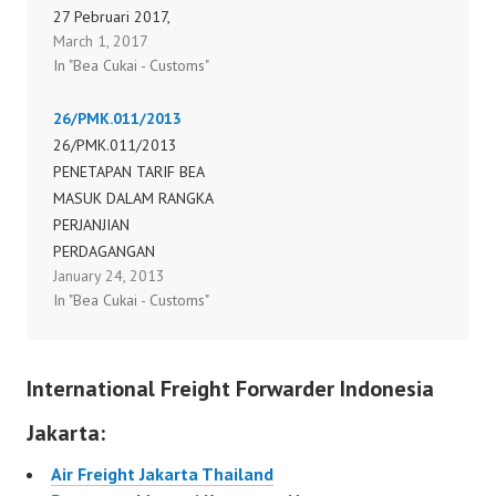
27 Pebruari 2017,
March 1, 2017
tentang Penetapan Tarif
In "Bea Cukai - Customs"
Bea Masuk dalam
rangka Perjanjian
26/PMK.011/2013
Perdagangan
26/PMK.011/2013
Preferensial antara
PENETAPAN TARIF BEA
Pemerintah Republik
MASUK DALAM RANGKA
Indonesia dan
PERJANJIAN
Pemerintah Republik
PERDAGANGAN
Islam Pakistan.
January 24, 2013
PREFERENSIAL ANTARA
29/PMK.010/2017
In "Bea Cukai - Customs"
PEMERINTAH REPUBLIK
INDONESIA DAN
PEMERINTAH REPUBLIK
International Freight Forwarder Indonesia
ISLAM PAKISTAN
26/PMK.011/2013
Jakarta:
Air Freight Jakarta Thailand