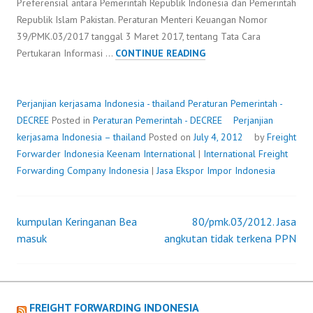
Preferensial antara Pemerintah Republik Indonesia dan Pemerintah
Republik Islam Pakistan. Peraturan Menteri Keuangan Nomor
39/PMK.03/2017 tanggal 3 Maret 2017, tentang Tata Cara
PERJANJIAN
Pertukaran Informasi …
CONTINUE READING
KERJASAMA
INDONESIA
–
Perjanjian kerjasama Indonesia - thailand
Peraturan Pemerintah -
THAILAND
DECREE
Posted in
Peraturan Pemerintah - DECREE
Perjanjian
kerjasama Indonesia – thailand
Posted on
July 4, 2012
by
Freight
Forwarder Indonesia
Keenam International
|
International Freight
Forwarding Company Indonesia
|
Jasa Ekspor Impor Indonesia
kumpulan Keringanan Bea
80/pmk.03/2012. Jasa
Post
masuk
angkutan tidak terkena PPN
navigation
FREIGHT FORWARDING INDONESIA