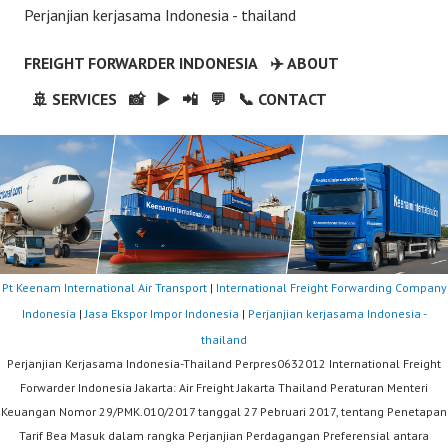
Perjanjian kerjasama Indonesia - thailand
FREIGHT FORWARDER INDONESIA
✈️ ABOUT
🚢 SERVICES
📸
▶️
📲
💬
📞 CONTACT
Pt Keenam International Air Transport
|
International Freight Forwarding Company
Indonesia
|
Jasa Ekspor Impor Indonesia
|
Perjanjian kerjasama Indonesia -
thailand
Perjanjian Kerjasama Indonesia-Thailand Perpres0632012 International Freight
Forwarder Indonesia Jakarta: Air Freight Jakarta Thailand Peraturan Menteri
Keuangan Nomor 29/PMK.010/2017 tanggal 27 Pebruari 2017, tentang Penetapan
Tarif Bea Masuk dalam rangka Perjanjian Perdagangan Preferensial antara