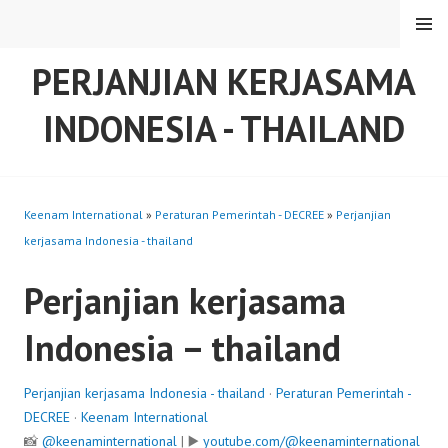
Skip
MENU
to
content
PERJANJIAN KERJASAMA
INDONESIA - THAILAND
Keenam International
»
Peraturan Pemerintah - DECREE
»
Perjanjian
kerjasama Indonesia - thailand
Perjanjian kerjasama
Indonesia – thailand
Perjanjian kerjasama Indonesia - thailand
·
Peraturan Pemerintah -
DECREE
·
Keenam International
📸
@keenaminternational
| ▶️
youtube.com/@keenaminternational