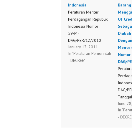
Indonesia
Barang
Peraturan Menteri
Menggu
Perdagangan Republik
Of Cred
Indonesia Nomor :
Sebaga
59/M-
Diubah 
DAG/PER/12/2010
Dengan
January 13, 2011
Tentang Ketentuan
Menter
In "Peraturan Pemerintah
Penerbitan Surat
Nomor 
- DECREE"
Keterangan Asal
DAG/PE
(Certificate Of Origin)
Peratur
Untuk Barang Ekspor
Perdaga
Indonesia Peraturan
Indones
Menteri Perdagangan
DAG/PE
Republik Indonesia
Tanggal
June 28
Nomor : 59/M-
Tentang
In "Per
DAG/PER/12/2010
Peratur
- DECRE
Tentang Ketentuan
Perdag
Penerbitan Surat
10/M-D