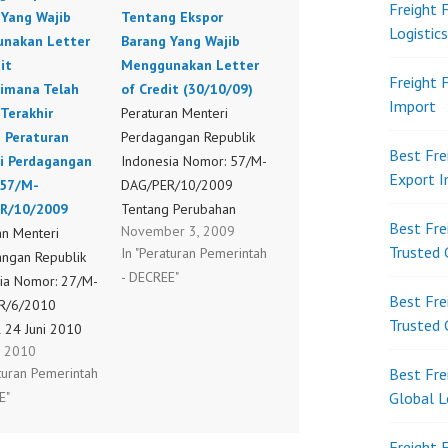
Freight 
 Yang Wajib
Tentang Ekspor
Logistic
nakan Letter
Barang Yang Wajib
it
Menggunakan Letter
Freight 
imana Telah
of Credit (30/10/09)
Import
Terakhir
Peraturan Menteri
 Peraturan
Perdagangan Republik
Best Fre
i Perdagangan
Indonesia Nomor: 57/M-
Export 
57/M-
DAG/PER/10/2009
R/10/2009
Tentang Perubahan
Best Fre
November 3, 2009
an Menteri
Kedua Atas Peraturan
Trusted 
In "Peraturan Pemerintah
ngan Republik
Menteri Perdagangan
- DECREE"
ia Nomor: 27/M-
Nomor 10/M-
Best Fre
R/6/2010
DAG/PER/3/2009
Trusted 
 24 Juni 2010
Tentang Ekspor Barang
, 2010
 Pencabutan
Yang Wajib
aturan Pemerintah
Best Fre
an Menteri
Menggunakan Letter of
E"
Global L
angan Nomor
Credit (30/10/09)
AG/PER/3/2009
Freight 