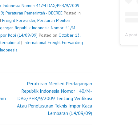
REPUBLIK
ik Indonesia Nomor: 41/M-DAG/PER/9/2009
INDONESIA
09)
Peraturan Pemerintah - DECREE
Posted in
NOMOR:
d
Freight Forwarder
,
Peraturan Menteri
41/M-
agangan Republik Indonesia Nomor: 41/M-
DAG/PER/9/2009
por Kopi (14/09/09)
Posted on
October 13,
TENTANG
ternational
|
International Freight Forwarding
KETENTUAN
 Indonesia
EKSPOR
KOPI
(14/09/09)
Peraturan Menteri Perdagangan
Republik Indonesia Nomor : 40/M-
lam
DAG/PER/9/2009 Tentang Verifikasi
Atau Penelusuran Teknis Impor Kaca
Lembaran (14/09/09)