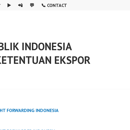

▶️
📲
💬
📞 CONTACT
LIK INDONESIA
KETENTUAN EKSPOR
GHT FORWARDING INDONESIA