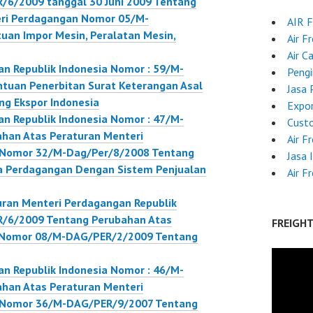
/6/2009 tanggal 30 Juni 2009 Tentang
eri Perdagangan Nomor 05/M-
AIR 
an Impor Mesin, Peralatan Mesin,
Air F
Air C
n Republik Indonesia Nomor : 59/M-
Pengi
tuan Penerbitan Surat Keterangan Asal
Jasa 
ang Ekspor Indonesia
Expor
n Republik Indonesia Nomor : 47/M-
Custo
han Atas Peraturan Menteri
Air F
a Nomor 32/M-Dag/Per/8/2008 Tentang
Jasa 
a Perdagangan Dengan Sistem Penjualan
Air F
ran Menteri Perdagangan Republik
R/6/2009 Tentang Perubahan Atas
FREIGH
n Nomor 08/M-DAG/PER/2/2009 Tentang
n Republik Indonesia Nomor : 46/M-
han Atas Peraturan Menteri
a Nomor 36/M-DAG/PER/9/2007 Tentang