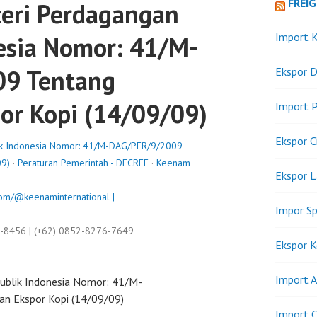
FREI
eri Perdagangan
Import K
esia Nomor: 41/M-
9 Tentang
Ekspor D
or Kopi (14/09/09)
Import P
Ekspor C
ik Indonesia Nomor: 41/M-DAG/PER/9/2009
09)
·
Peraturan Pemerintah - DECREE
·
Keenam
Ekspor 
om/@keenaminternational |
Impor Sp
9-8456 | (+62) 0852-8276-7649
Ekspor K
Import A
ublik Indonesia Nomor: 41/M-
n Ekspor Kopi (14/09/09)
Import C