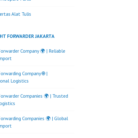
ertas Alat Tulis
GHT FORWARDER JAKARTA
Forwarder Company 🌍 | Reliable
Import
Forwarding Company 🌐 |
ional Logistics
Forwarder Companies 🌍 | Trusted
ogistics
Forwarding Companies 🌍 | Global
Import