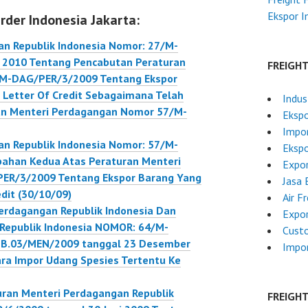
 Ekspor Barang
Ekspor 
rder Indonesia Jakarta:
jib
akan Letter Of
an Republik Indonesia Nomor: 27/M-
Sebagaimana
 2010 Tentang Pencabutan Peraturan
FREIGH
iubah Terakhir
/M-DAG/PER/3/2009 Tentang Ekspor
Peraturan
Letter Of Credit Sebagaimana Telah
Indus
 Perdagangan
an Menteri Perdagangan Nomor 57/M-
Ekspo
57/M-
Impo
R/10/2009
an Republik Indonesia Nomor: 57/M-
Ekspo
an Menteri
ahan Kedua Atas Peraturan Menteri
Expor
ngan Republik
ER/3/2009 Tentang Ekspor Barang Yang
Jasa 
ia Nomor: 27/M-
dit (30/10/09)
Air F
R/6/2010
erdagangan Republik Indonesia Dan
Expor
 24 Juni 2010
 Republik Indonesia NOMOR: 64/M-
Custo
B.03/MEN/2009 tanggal 23 Desember
Impor
a Impor Udang Spesies Tertentu Ke
ran Menteri Perdagangan Republik
FREIGH