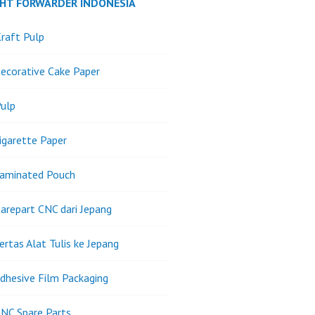
GHT FORWARDER INDONESIA
raft Pulp
ecorative Cake Paper
ulp
igarette Paper
Laminated Pouch
arepart CNC dari Jepang
ertas Alat Tulis ke Jepang
dhesive Film Packaging
NC Spare Parts