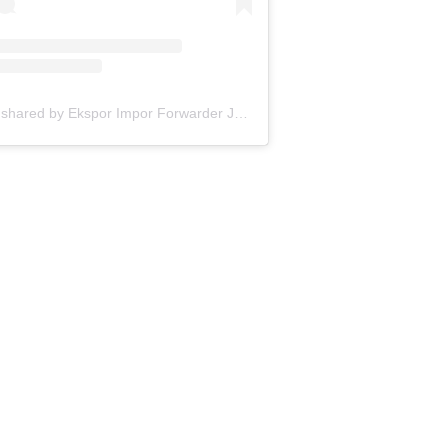
A post shared by Ekspor Impor Forwarder Jakarta | Freight Forwarding Indonesia (@keenamid)