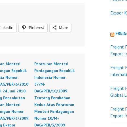
Ekspor K
LinkedIn
Pinterest
More
FREI
Freight 
Export 
ran Menteri
Peraturan Menteri
Freight 
angan Republik
Perdagangan Republik
Internat
sia Nomor:
Indonesia Nomor:
AG/PER/6/2010
57/M-
Freight 
l 24 Juni 2010
DAG/PER/10/2009
Global L
g Pencabutan
Tentang Perubahan
ran Menteri
Kedua Atas Peraturan
Freight 
angan Nomor
Menteri Perdagangan
Export 
AG/PER/3/2009
Nomor 10/M-
g Ekspor
DAG/PER/3/2009