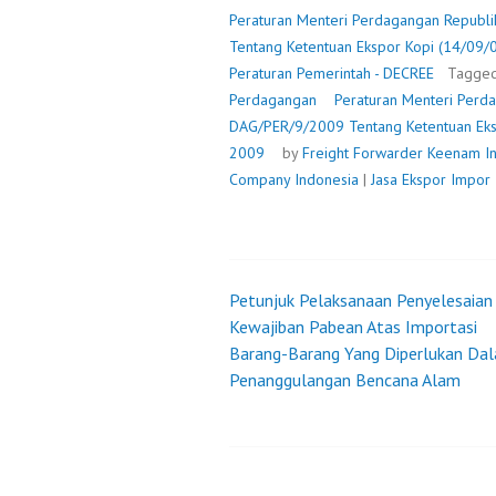
Peraturan Menteri Perdagangan Republ
Tentang Ketentuan Ekspor Kopi (14/09/
Peraturan Pemerintah - DECREE
Tagge
Perdagangan
Peraturan Menteri Perd
DAG/PER/9/2009 Tentang Ketentuan Eks
2009
by
Freight Forwarder
Keenam In
Company Indonesia
|
Jasa Ekspor Impor
Petunjuk Pelaksanaan Penyelesaian
Post
Kewajiban Pabean Atas Importasi
Barang-Barang Yang Diperlukan Da
navigation
Penanggulangan Bencana Alam