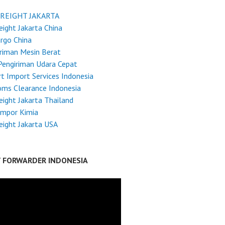
FREIGHT JAKARTA
reight Jakarta China
argo China
riman Mesin Berat
Pengiriman Udara Cepat
t Import Services Indonesia
ms Clearance Indonesia
reight Jakarta Thailand
Impor Kimia
reight Jakarta USA
T FORWARDER INDONESIA