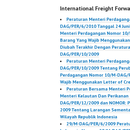
Keterangan Asal
Tentang
International Freight Forwa
(Certificate Of Origin)
Yang Wa
Untuk Barang Ekspor
Menggun
Peraturan Menteri Perdagang
Indonesia
Credit 
DAG/PER/6/2010 Tanggal 24 Juni
Telah D
Menteri Perdagangan Nomor 10
Dengan 
Barang Yang Wajib Menggunakan 
Menteri
Diubah Terakhir Dengan Peratur
Nomor 
DAG/PER/10/2009
DAG/PE
Peraturan Menteri Perdagang
Peratur
DAG/PER/10/2009 Tentang Perub
Perdaga
Perdagangan Nomor 10/M-DAG/P
Indones
Wajib Menggunakan Letter of Cre
DAG/PE
Peraturan Bersama Menteri P
Tanggal
Menteri Kelautan Dan Perikanan
DAG/PER/12/2009 dan NOMOR: P
2009 Tentang Larangan Sementar
Wilayah Republik Indonesia
29/M-DAG/PER/6/2009 Peratu