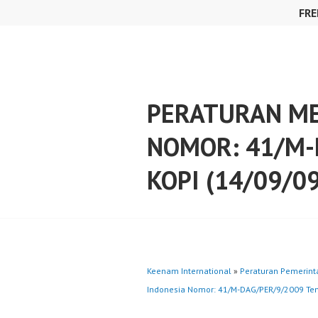
Skip
FRE
to
content
PERATURAN ME
NOMOR: 41/M-
KOPI (14/09/09
Keenam International
»
Peraturan Pemerint
Indonesia Nomor: 41/M-DAG/PER/9/2009 Ten