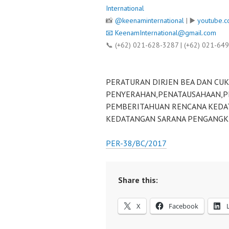
International
📸
@keenaminternational
| ▶️
youtube.c
📧
KeenamInternational@gmail.com
📞 (+62) 021-628-3287 | (+62) 021-64
PERATURAN DIRJEN BEA DAN CU
PENYERAHAN,PENATAUSAHAAN,P
PEMBERITAHUAN RENCANA KEDA
KEDATANGAN SARANA PENGANGKU
PER-38/BC/2017
Share this:
X
Facebook