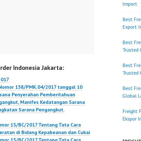
Import
Best Fre
Export 
Best Fre
Trusted 
Best Fre
rder Indonesia Jakarta:
Trusted 
2017
 Nomor 158/PMK.04/2017 tanggal 10
Best Fre
ksana Penyerahan Pemberitahuan
Global L
gangkut, Manifes Kedatangan Sarana
ngkatan Sarana Pengangkut.
Freight 
Ekspor 
omor 15/BC/2017 Tentang Tata Cara
eratan di Bidang Kepabeanan dan Cukai
omor 15/BC/2017 Tentang Tata Cara