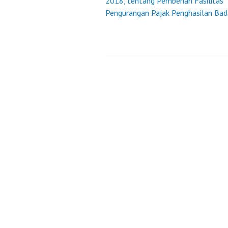
2018, tentang Pemberian Fasilitas
navigation
Pengurangan Pajak Penghasilan Bad