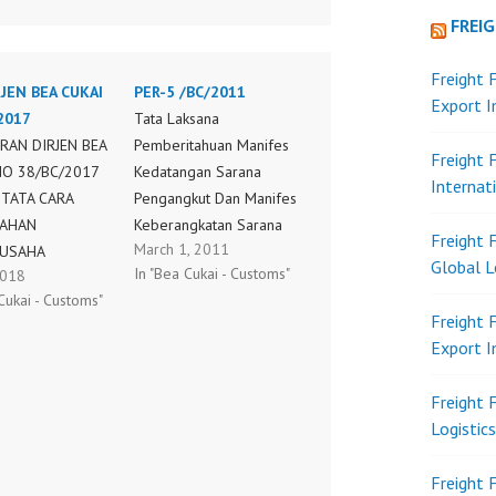
FREI
Freight 
RJEN BEA CUKAI
PER-5 /BC/2011
Export 
2017
Tata Laksana
RAN DIRJEN BEA
Pemberitahuan Manifes
Freight 
NO 38/BC/2017
Kedatangan Sarana
Internat
 TATA CARA
Pengangkut Dan Manifes
RAHAN
Keberangkatan Sarana
Freight 
March 1, 2011
USAHA
Pengangkut Dalam
Global L
In "Bea Cukai - Customs"
2018
KAN
Rangka Pengangkutan
Cukai - Customs"
TALAN
Barang Impor Dan
Freight 
ITAHUAN
Barang Ekspor Ke Dan
Export 
A KEDATANGAN
Dari Kawasan Pabean Di
 PENGANGKUT
Kawasan Pelayanan
Freight 
NIFEST
Pabean Terpadu PER-5
Logistic
NGKATAN
/BC/2011
 PENGANGKUT
Freight 
/BC/2017