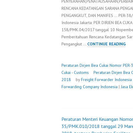
PENYERAHAN,PENATAUSAHAAN,PERBAI
RENCANA KEDATANGAN SARANA PENGA
PENGANGKUT, DAN MANIFES … PER-38/BC
Indonesia Jakarta: PER DIRJEN BEA CUK
158/PMK.04/2017 tanggal 10 Nopember 
Pemberitahuan Rencana Kedatangan Sar
PER
Pengangkut …
CONTINUE READING
DIR
BEA
CUK
Peraturan Dirjen Bea Cukai Nomor PER
NO
Cukai - Customs
Peraturan Dirjen Bea
PER
2018
by
Freight Forwarder Indonesia
38/
Forwarding Company Indonesia
|
Jasa E
Peraturan Menteri Keuangan Nomo
Post
35/PMK.010/2018 tanggal 29 Mar