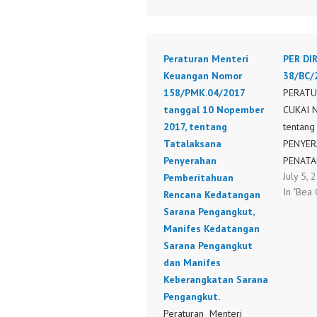
Peraturan Menteri
PER DI
Keuangan Nomor
38/BC/
158/PMK.04/2017
PERATU
tanggal 10 Nopember
CUKAI 
2017, tentang
tentang
Tatalaksana
PENYE
Penyerahan
PENATA
July 5, 
Pemberitahuan
PERBAI
In "Bea 
Rencana Kedatangan
PEMBA
Sarana Pengangkut,
PEMBER
Manifes Kedatangan
RENCAN
Sarana Pengangkut
SARANA
dan Manifes
DAN MA
Keberangkatan Sarana
KEBERA
Pengangkut.
SARANA
Peraturan Menteri
PER 38