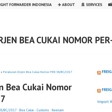
IGHT FORWARDER INDONESIA
✈️ ABOUT
🚢 SERVICES

RJEN BEA CUKAI NOMOR PER
FREI
»
Peraturan Dirjen Bea Cukai Nomor PER-38/BC/2017
en Bea Cukai Nomor
FREI
17
Import K
-38/BC/2017
·
Bea Cukai - Customs
·
Keenam