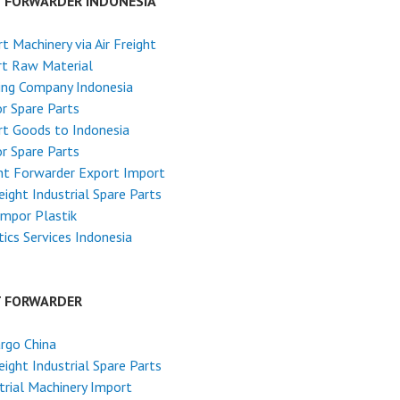
T FORWARDER INDONESIA
t Machinery via Air Freight
rt Raw Material
ing Company Indonesia
r Spare Parts
t Goods to Indonesia
r Spare Parts
ht Forwarder Export Import
reight Industrial Spare Parts
Impor Plastik
tics Services Indonesia
T FORWARDER
argo China
reight Industrial Spare Parts
trial Machinery Import