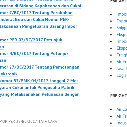
FREIGH
eratan di Bidang Kepabeanan dan Cukai
Nomor 7/BC/2017 Tentang Perubahan
Impor
Jenderal Bea dan Cukai Nomor PER-
Expo
laksanaan Pengeluaran Barang Impor
Shipp
Ekspo
omor PER-02/BC/2017 Petunjuk
Impor
an
Ekspo
omor 4/BC/2017 Tentang Petunjuk
Freig
nan
Air F
Nomor 27/BC/2017 Tentang Pemotongan
Jasa 
lektronik
Logis
Nomor 57/PMK.04/2017 tanggal 2 Mei
aran Cukai untuk Pengusaha Pabrik
i yang Melaksanakan Pelunasan dengan
FREIGH
Air C
Air F
MOR PER-38/BC/2017. TATA CARA
Indus