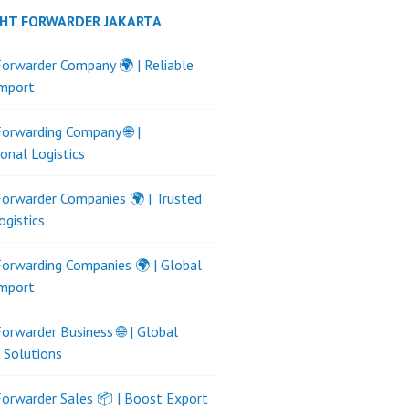
GHT FORWARDER JAKARTA
Forwarder Company 🌍 | Reliable
Import
Forwarding Company 🌐 |
ional Logistics
Forwarder Companies 🌍 | Trusted
ogistics
Forwarding Companies 🌍 | Global
Import
Forwarder Business 🌐 | Global
s Solutions
Forwarder Sales 📦 | Boost Export