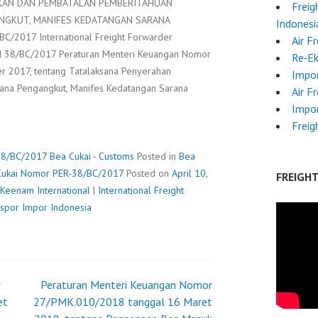
KAN DAN PEMBATALAN PEMBERITAHUAN
Freig
NGKUT, MANIFES KEDATANGAN SARANA
Indonesi
/2017 International Freight Forwarder
Air F
AI 38/BC/2017 Peraturan Menteri Keuangan Nomor
Re‑E
2017, tentang Tatalaksana Penyerahan
Impo
ana Pengangkut, Manifes Kedatangan Sarana
Air F
ATURAN
Impor
JEN
Freig
AI
-38/BC/2017
Bea Cukai - Customs
Posted in
Bea
MOR
 Cukai Nomor PER-38/BC/2017
Posted on
April 10,
FREIGH
-
Keenam International
|
International Freight
BC/2017
kspor Impor Indonesia
r
Peraturan Menteri Keuangan Nomor
et
27/PMK.010/2018 tanggal 16 Maret