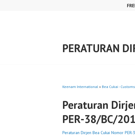
Skip
FRE
to
content
PERATURAN DI
Keenam International
»
Bea Cukai - Customs
Peraturan Dirj
PER-38/BC/20
Peraturan Dirjen Bea Cukai Nomor PER