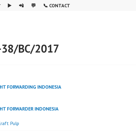

▶️
📲
💬
📞 CONTACT
-38/BC/2017
GHT FORWARDING INDONESIA
GHT FORWARDER INDONESIA
raft Pulp