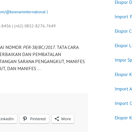
Ekspor D
om/@keenaminternational |
Import P
9-8456 | (+62) 0852-8276-7649
Ekspor C
Ekspor 
KAI NOMOR
PER-38
/
BC
/
2017
. TATA CARA
ERBAIKAN DAN PEMBATALAN
Impor Sp
TANGAN SARANA PENGANGKUT, MANIFES
T, DAN MANIFES …
Ekspor K
Import A
Import C
Ekspor K
LinkedIn
Pinterest
More