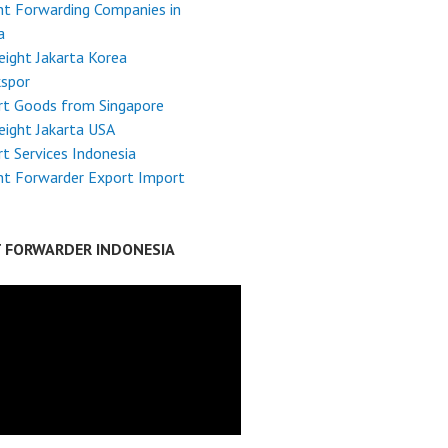
ht Forwarding Companies in
a
reight Jakarta Korea
kspor
rt Goods from Singapore
reight Jakarta USA
t Services Indonesia
ht Forwarder Export Import
T FORWARDER INDONESIA