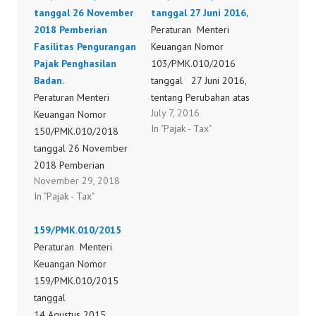
tanggal 26 November
tanggal 27 Juni 2016,
2018 Pemberian
Peraturan Menteri
Fasilitas Pengurangan
Keuangan Nomor
Pajak Penghasilan
103/PMK.010/2016
Badan.
tanggal 27 Juni 2016,
Peraturan Menteri
tentang Perubahan atas
July 7, 2016
Keuangan Nomor
Peraturan Menteri
In "Pajak - Tax"
150/PMK.010/2018
Keuangan Nomor
tanggal 26 November
159/PMK.010/2015
2018 Pemberian
tentang Pemberian
November 29, 2018
Fasilitas Pengurangan
Fasilitas Pengurangan
In "Pajak - Tax"
Pajak Penghasilan
Pajak Penghasilan
Badan.
Badan.
159/PMK.010/2015
150/PMK.010/2018
103/PMK.010/2016
Peraturan Menteri
Keuangan Nomor
159/PMK.010/2015
tanggal
14 Agustus 2015,