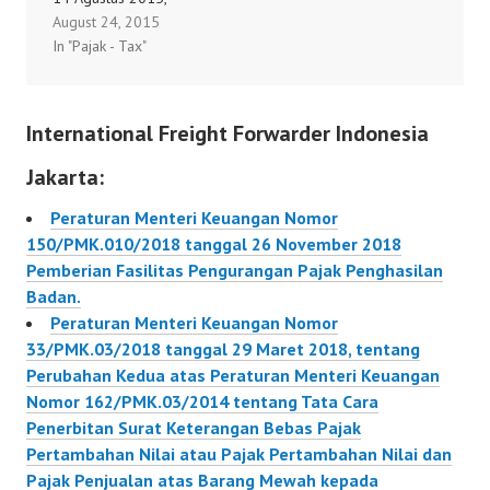
August 24, 2015
tentang Pemberian
In "Pajak - Tax"
Fasilitas Pengurangan
Pajak Penghasilan
Badan.
International Freight Forwarder Indonesia
159/PMK.010/2015
Jakarta:
Peraturan Menteri Keuangan Nomor
150/PMK.010/2018 tanggal 26 November 2018
Pemberian Fasilitas Pengurangan Pajak Penghasilan
Badan.
Peraturan Menteri Keuangan Nomor
33/PMK.03/2018 tanggal 29 Maret 2018, tentang
Perubahan Kedua atas Peraturan Menteri Keuangan
Nomor 162/PMK.03/2014 tentang Tata Cara
Penerbitan Surat Keterangan Bebas Pajak
Pertambahan Nilai atau Pajak Pertambahan Nilai dan
Pajak Penjualan atas Barang Mewah kepada