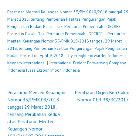
KEUANGAN
NOMOR
Peraturan Menteri Keuangan Nomor 35/PMK.010/2018 tanggal 29
35/PMK.010/2018
Maret 2018, tentang Pemberian Fasilitas Pengurangan Pajak
TANGGAL
Penghasilan Badan.
Pajak - Tax
,
Peraturan Pemerintah - DECREE
29
Posted in
Pajak - Tax
,
Peraturan Pemerintah - DECREE
Peraturan
MARET
Menteri Keuangan Nomor 35/PMK.010/2018 tanggal 29 Maret
2018,
2018, tentang Pemberian Fasilitas Pengurangan Pajak Penghasilan
TENTANG
Badan.
Posted on
April 9, 2018
by
Freight Forwarder Indonesia
PEMBERIAN
Keenam International
|
International Freight Forwarding Company
FASILITAS
Indonesia
|
Jasa Ekspor Impor Indonesia
PENGURANGAN
PAJAK
PENGHASILAN
Peraturan Menteri Keuangan
Peraturan Dirjen Bea Cukai
Post
BADAN.
Nomor 33/PMK.03/2018
Nomor PER-38/BC/2017
tanggal 29 Maret 2018,
navigation
tentang Perubahan Kedua
atas Peraturan Menteri
Keuangan Nomor