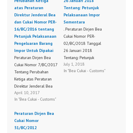
Perubahan Ketiga
26 Januari 2018
atas Peraturan
Tentang: Petunjuk
Direktur Jenderal Bea
Pelaksanaan Impor
dan Cukai Nomor PER-
Sementara
16/BC/2016 tentang
. Peraturan Dirjen Bea
Petunjuk Pelaksanaan
Cukai Nomor PER-
Pengeluaran Barang
02/BC/2018 Tanggal
Impor Untuk Dipakai
26 Januari 2018
Peraturan Dirjen Bea
Tentang: Petunjuk
July 1, 2018
Cukai Nomor 7/BC/2017
Pelaksanaan Impor
In "Bea Cukai - Customs"
Tentang Perubahan
Sementara PER-
Ketiga atas Peraturan
02/BC/2018
Direktur Jenderal Bea
April 10, 2017
dan Cukai Nomor PER-
In "Bea Cukai - Customs"
16/BC/2016 tentang
Petunjuk Pelaksanaan
Peraturan Dirjen Bea
Pengeluaran Barang
Cukai Nomor
Impor Untuk Dipakai
51/BC/2012