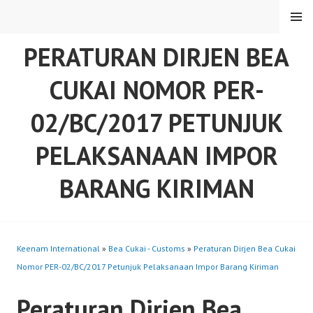
Skip
MENU
to
content
PERATURAN DIRJEN BEA
CUKAI NOMOR PER-
02/BC/2017 PETUNJUK
PELAKSANAAN IMPOR
BARANG KIRIMAN
Keenam International
»
Bea Cukai - Customs
»
Peraturan Dirjen Bea Cukai
Nomor PER-02/BC/2017 Petunjuk Pelaksanaan Impor Barang Kiriman
Peraturan Dirjen Bea