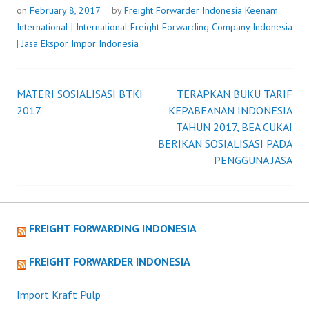
PETUNJUK
on
February 8, 2017
by
Freight Forwarder Indonesia
Keenam
PELAKSANAAN
International
|
International Freight Forwarding Company Indonesia
IMPOR
|
Jasa Ekspor Impor Indonesia
BARANG
KIRIMAN
MATERI SOSIALISASI BTKI
TERAPKAN BUKU TARIF
Post
2017.
KEPABEANAN INDONESIA
TAHUN 2017, BEA CUKAI
navigation
BERIKAN SOSIALISASI PADA
PENGGUNA JASA
FREIGHT FORWARDING INDONESIA
FREIGHT FORWARDER INDONESIA
Import Kraft Pulp