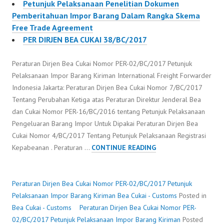
Petunjuk Pelaksanaan Penelitian Dokumen
Pemberitahuan Impor Barang Dalam Rangka Skema
Free Trade Agreement
PER DIRJEN BEA CUKAI 38/BC/2017
Peraturan Dirjen Bea Cukai Nomor PER-02/BC/2017 Petunjuk
Pelaksanaan Impor Barang Kiriman International Freight Forwarder
Indonesia Jakarta: Peraturan Dirjen Bea Cukai Nomor 7/BC/2017
Tentang Perubahan Ketiga atas Peraturan Direktur Jenderal Bea
dan Cukai Nomor PER-16/BC/2016 tentang Petunjuk Pelaksanaan
Pengeluaran Barang Impor Untuk Dipakai Peraturan Dirjen Bea
Cukai Nomor 4/BC/2017 Tentang Petunjuk Pelaksanaan Registrasi
PERATURAN
Kepabeanan . Peraturan …
CONTINUE READING
DIRJEN
BEA
CUKAI
Peraturan Dirjen Bea Cukai Nomor PER-02/BC/2017 Petunjuk
NOMOR
Pelaksanaan Impor Barang Kiriman
Bea Cukai - Customs
Posted in
PER-
Bea Cukai - Customs
Peraturan Dirjen Bea Cukai Nomor PER-
02/BC/2017
02/BC/2017 Petunjuk Pelaksanaan Impor Barang Kiriman
Posted