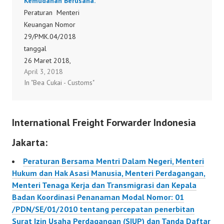
Kemudahan Berusaha.
Peraturan Menteri
Keuangan Nomor
29/PMK.04/2018
tanggal
26 Maret 2018,
April 3, 2018
tentang Percepatan
In "Bea Cukai - Customs"
Perizinan Kepabeanan
dan Cukai Dalam Rangka
Kemudahan Berusaha.
International Freight Forwarder Indonesia
29/PMK.04/2018
Jakarta:
Peraturan Bersama Mentri Dalam Negeri, Menteri
Hukum dan Hak Asasi Manusia, Menteri Perdagangan,
Menteri Tenaga Kerja dan Transmigrasi dan Kepala
Badan Koordinasi Penanaman Modal Nomor: 01
/PDN/SE/01/2010 tentang percepatan penerbitan
Surat Izin Usaha Perdagangan (SIUP) dan Tanda Daftar