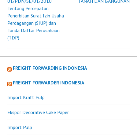
PENANAMAN
01/PDN/SE/01/2010
TANAH DAN BANGUNAN
MODAL
Tentang Percepatan
TENTANG
Penerbitan Surat Izin Usaha
PERCEPATAN
Perdagangan (SIUP) dan
PELAYANAN
Tanda Daftar Perusahaan
PERIZINAN
(TDP)
DAN
NON
PERIZINAN
UNTUK
FREIGHT FORWARDING INDONESIA
MEMULAI
USAHA
FREIGHT FORWARDER INDONESIA
Import Kraft Pulp
Ekspor Decorative Cake Paper
Import Pulp