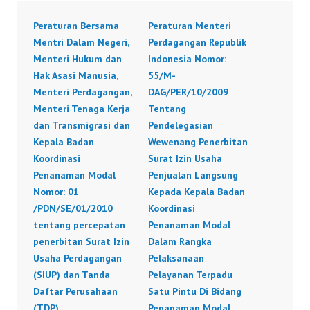
Peraturan Bersama
Peraturan Menteri
Mentri Dalam Negeri,
Perdagangan Republik
Menteri Hukum dan
Indonesia Nomor:
Hak Asasi Manusia,
55/M-
Menteri Perdagangan,
DAG/PER/10/2009
Menteri Tenaga Kerja
Tentang
dan Transmigrasi dan
Pendelegasian
Kepala Badan
Wewenang Penerbitan
Koordinasi
Surat Izin Usaha
Penanaman Modal
Penjualan Langsung
Nomor: 01
Kepada Kepala Badan
/PDN/SE/01/2010
Koordinasi
tentang percepatan
Penanaman Modal
penerbitan Surat Izin
Dalam Rangka
Usaha Perdagangan
Pelaksanaan
(SIUP) dan Tanda
Pelayanan Terpadu
Daftar Perusahaan
Satu Pintu Di Bidang
(TDP)
Penanaman Modal