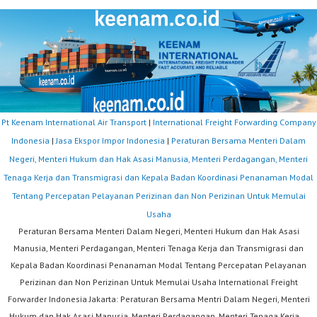
Pt Keenam International Air Transport
|
International Freight Forwarding Company
Indonesia
|
Jasa Ekspor Impor Indonesia
|
Peraturan Bersama Menteri Dalam
Negeri, Menteri Hukum dan Hak Asasi Manusia, Menteri Perdagangan, Menteri
Tenaga Kerja dan Transmigrasi dan Kepala Badan Koordinasi Penanaman Modal
Tentang Percepatan Pelayanan Perizinan dan Non Perizinan Untuk Memulai
Usaha
Peraturan Bersama Menteri Dalam Negeri, Menteri Hukum dan Hak Asasi
Manusia, Menteri Perdagangan, Menteri Tenaga Kerja dan Transmigrasi dan
Kepala Badan Koordinasi Penanaman Modal Tentang Percepatan Pelayanan
Perizinan dan Non Perizinan Untuk Memulai Usaha International Freight
Forwarder Indonesia Jakarta: Peraturan Bersama Mentri Dalam Negeri, Menteri
Hukum dan Hak Asasi Manusia, Menteri Perdagangan, Menteri Tenaga Kerja …