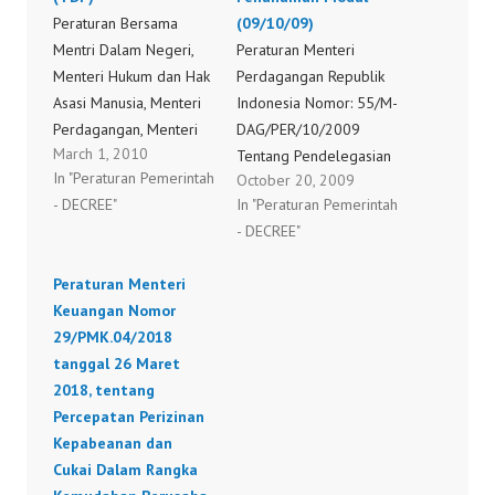
Peraturan Bersama
(09/10/09)
Mentri Dalam Negeri,
Peraturan Menteri
Menteri Hukum dan Hak
Perdagangan Republik
Asasi Manusia, Menteri
Indonesia Nomor: 55/M-
Perdagangan, Menteri
DAG/PER/10/2009
March 1, 2010
Tenaga Kerja dan
Tentang Pendelegasian
In "Peraturan Pemerintah
October 20, 2009
Transmigrasi dan
Wewenang Penerbitan
- DECREE"
In "Peraturan Pemerintah
Kepala Badan
Surat Izin Usaha
- DECREE"
Koordinasi Penanaman
Penjualan Langsung
Modal Nomor: 01
Kepada Kepala Badan
Peraturan Menteri
/PDN/SE/01/2010
Koordinasi Penanaman
Keuangan Nomor
tentang percepatan
Modal Dalam Rangka
29/PMK.04/2018
penerbitan Surat Izin
Pelaksanaan Pelayanan
tanggal 26 Maret
Usaha Perdagangan
Terpadu Satu Pintu Di
2018, tentang
(SIUP) dan Tanda Daftar
Bidang Penanaman
Percepatan Perizinan
Perusahaan (TDP)
Modal (09/10/09)
Kepabeanan dan
Cukai Dalam Rangka