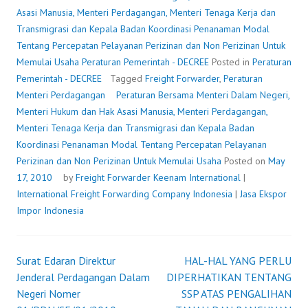
NEGERI,
Asasi Manusia, Menteri Perdagangan, Menteri Tenaga Kerja dan
MENTERI
Transmigrasi dan Kepala Badan Koordinasi Penanaman Modal
HUKUM
Tentang Percepatan Pelayanan Perizinan dan Non Perizinan Untuk
DAN
Memulai Usaha
Peraturan Pemerintah - DECREE
Posted in
Peraturan
HAK
Pemerintah - DECREE
Tagged
Freight Forwarder
,
Peraturan
ASASI
Menteri Perdagangan
Peraturan Bersama Menteri Dalam Negeri,
MANUSIA,
Menteri Hukum dan Hak Asasi Manusia, Menteri Perdagangan,
MENTERI
Menteri Tenaga Kerja dan Transmigrasi dan Kepala Badan
PERDAGANGAN,
Koordinasi Penanaman Modal Tentang Percepatan Pelayanan
MENTERI
Perizinan dan Non Perizinan Untuk Memulai Usaha
Posted on
May
TENAGA
17, 2010
by
Freight Forwarder
Keenam International
|
KERJA
International Freight Forwarding Company Indonesia
|
Jasa Ekspor
DAN
Impor Indonesia
TRANSMIGRASI
DAN
KEPALA
Surat Edaran Direktur
HAL-HAL YANG PERLU
Post
BADAN
Jenderal Perdagangan Dalam
DIPERHATIKAN TENTANG
KOORDINASI
Negeri Nomer
SSP ATAS PENGALIHAN
navigation