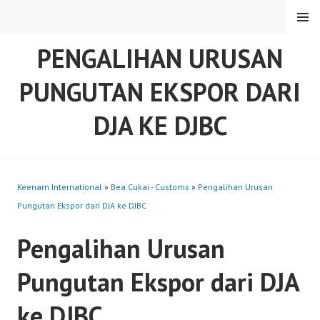
Skip
MENU
to
content
PENGALIHAN URUSAN
PUNGUTAN EKSPOR DARI
DJA KE DJBC
Keenam International
»
Bea Cukai - Customs
»
Pengalihan Urusan
Pungutan Ekspor dari DJA ke DJBC
Pengalihan Urusan
Pungutan Ekspor dari DJA
ke DJBC