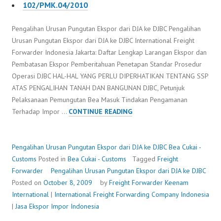
102/PMK.04/2010
Pengalihan Urusan Pungutan Ekspor dari DJA ke DJBC Pengalihan
Urusan Pungutan Ekspor dari DJA ke DJBC International Freight
Forwarder Indonesia Jakarta: Daftar Lengkap Larangan Ekspor dan
Pembatasan Ekspor Pemberitahuan Penetapan Standar Prosedur
Operasi DJBC HAL-HAL YANG PERLU DIPERHATIKAN TENTANG SSP
ATAS PENGALIHAN TANAH DAN BANGUNAN DJBC, Petunjuk
Pelaksanaan Pemungutan Bea Masuk Tindakan Pengamanan
PENGALIHAN
Terhadap Impor …
CONTINUE READING
URUSAN
PUNGUTAN
EKSPOR
Pengalihan Urusan Pungutan Ekspor dari DJA ke DJBC
Bea Cukai -
DARI
Customs
Posted in
Bea Cukai - Customs
Tagged
Freight
DJA
Forwarder
Pengalihan Urusan Pungutan Ekspor dari DJA ke DJBC
KE
Posted on
October 8, 2009
by
Freight Forwarder
Keenam
DJBC
International
|
International Freight Forwarding Company Indonesia
|
Jasa Ekspor Impor Indonesia