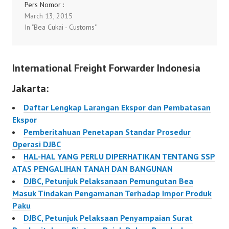
Pers Nomor :
Ke Tempat Penimbunan
Menindaklanjuti
March 13, 2015
20/KLI/2015 tentang
Sementara Di Kawasan
Pengumuman dari Dirjen
In "Bea Cukai - Customs"
Seleksi Pengisian
Pabean Lainnya
Bea dan Cukai tentang
Jabatan Struktural
102/PMK.04/2010
Penggantian Modul
Kementerian Keuangan
PEB/PKBE…
International Freight Forwarder Indonesia
Dalam Era Reformasi
Birokrasi unduh
Jakarta:
Customs Fast News
Februari 2015 Pada
Daftar Lengkap Larangan Ekspor dan Pembatasan
bulan Februari 2015,
Ekspor
Direktorat Fasilitas
Pemberitahuan Penetapan Standar Prosedur
Kepabeanan
Operasi DJBC
mengeluarkan Customs
HAL-HAL YANG PERLU DIPERHATIKAN TENTANG SSP
Fast News yang berisi
ATAS PENGALIHAN TANAH DAN BANGUNAN
berita-berita terkait…
DJBC, Petunjuk Pelaksanaan Pemungutan Bea
Masuk Tindakan Pengamanan Terhadap Impor Produk
Paku
DJBC, Petunjuk Pelaksaan Penyampaian Surat