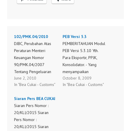
102/PMK.04/2010
PEB Versi 5.3
DJBC, Perubahan Atas
PEMBERITAHUAN Modul
Peraturan Menteri
PEB Versi 5.3.10 Yth.
Keuangan Nomor
Para Eksportir, PPJK,
90/PMK.04/2007
Konsolidator. - Yang
Tentang Pengeluaran
menyampaikan
June 2, 2010
October 8, 2009
Barang Impor Atau
Pemberitahuan Pabean
In "Bea Cukai - Customs"
In "Bea Cukai - Customs"
Barang Ekspor Dari
Ekspor (PEB / BC 3.0)
Kawasan Pabean Untuk
dan PKBE ke KPU Bea
Siaran Pers BEA CUKAI
Diangkut Terus Atau
Cukai Tanjung Priok dan
Siaran Pers Nomor :
Diangkut Lanjut Dan
KPBC Soekarno-Hatta -
20/KLI/2015 Siaran
Pengeluaran Barang
Dan Dibawah Wilayah
Pers Nomor :
Impor Dari Kawasan
KPPBC Tipe A2
20/KLI/2015 Siaran
Pabean Untuk Diangkut
Bandung