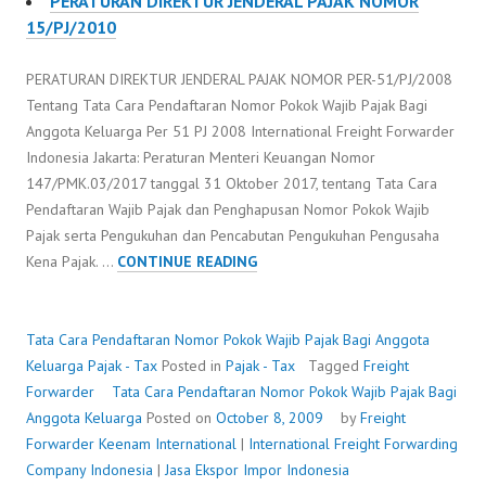
PERATURAN DIREKTUR JENDERAL PAJAK NOMOR
15/PJ/2010
PERATURAN DIREKTUR JENDERAL PAJAK NOMOR PER-51/PJ/2008
Tentang Tata Cara Pendaftaran Nomor Pokok Wajib Pajak Bagi
Anggota Keluarga Per 51 PJ 2008 International Freight Forwarder
Indonesia Jakarta: Peraturan Menteri Keuangan Nomor
147/PMK.03/2017 tanggal 31 Oktober 2017, tentang Tata Cara
Pendaftaran Wajib Pajak dan Penghapusan Nomor Pokok Wajib
Pajak serta Pengukuhan dan Pencabutan Pengukuhan Pengusaha
TATA
Kena Pajak. …
CONTINUE READING
CARA
PENDAFTARAN
NOMOR
Tata Cara Pendaftaran Nomor Pokok Wajib Pajak Bagi Anggota
POKOK
Keluarga
Pajak - Tax
Posted in
Pajak - Tax
Tagged
Freight
WAJIB
Forwarder
Tata Cara Pendaftaran Nomor Pokok Wajib Pajak Bagi
PAJAK
Anggota Keluarga
Posted on
October 8, 2009
by
Freight
BAGI
Forwarder
Keenam International
|
International Freight Forwarding
ANGGOTA
Company Indonesia
|
Jasa Ekspor Impor Indonesia