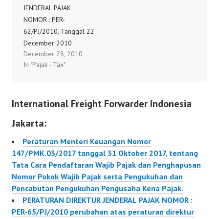
JENDERAL PAJAK
NOMOR : PER-
62/PJ/2010, Tanggal 22
December 2010
December 28, 2010
tentang perubahan
In "Pajak - Tax"
kedua atas peraturan
direktur jenderal pajak
nomor per-44/pj/2008
International Freight Forwarder Indonesia
tentang tata cara
pendaftaran nomor
Jakarta:
pokok wajib pajak
dan/atau pengukuhan
Peraturan Menteri Keuangan Nomor
pengusaha kena pajak,
147/PMK.03/2017 tanggal 31 Oktober 2017, tentang
perubahan data dan
Tata Cara Pendaftaran Wajib Pajak dan Penghapusan
pemindahan wajib pajak
Nomor Pokok Wajib Pajak serta Pengukuhan dan
dan/atau pengusaha
Pencabutan Pengukuhan Pengusaha Kena Pajak.
kena pajak
PERATURAN DIREKTUR JENDERAL PAJAK NOMOR :
PER-65/PJ/2010 perubahan atas peraturan direktur