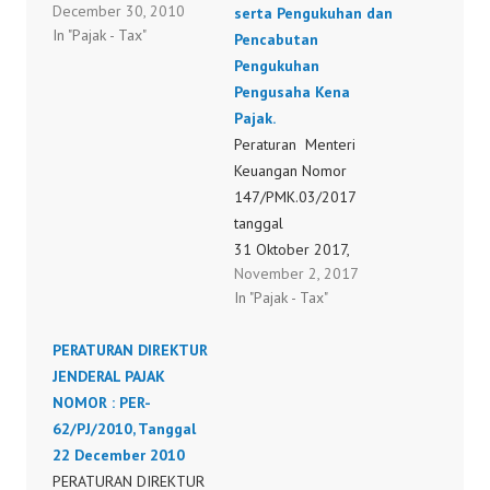
December 30, 2010
peraturan direktur
serta Pengukuhan dan
In "Pajak - Tax"
jenderal pajak nomor
Pencabutan
per-44/pj/2008 tentang
Pengukuhan
tata cara pendaftaran
Pengusaha Kena
nomor pokok wajib
Pajak.
pajak dan/atau
Peraturan Menteri
pengukuhan pengusaha
Keuangan Nomor
kena pajak, perubahan
147/PMK.03/2017
data dan pemindahan
tanggal
wajib pajak dan/atau
31 Oktober 2017,
November 2, 2017
pengusaha kena pajak
tentang Tata Cara
In "Pajak - Tax"
Pendaftaran Wajib Pajak
dan Penghapusan
PERATURAN DIREKTUR
Nomor Pokok Wajib
JENDERAL PAJAK
Pajak serta Pengukuhan
NOMOR : PER-
dan Pencabutan
62/PJ/2010, Tanggal
Pengukuhan Pengusaha
22 December 2010
Kena Pajak.
PERATURAN DIREKTUR
147/PMK.03/2017