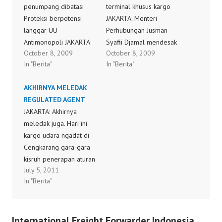
penumpang dibatasi
terminal khusus kargo
Proteksi berpotensi
JAKARTA: Menteri
langgar UU
Perhubungan Jusman
Antimonopoli JAKARTA:
Syafii Djamal mendesak
October 8, 2009
October 8, 2009
Departemen
PT Angkasa Pura (AP) II
In "Berita"
In "Berita"
Perhubungan segera
membangun terminal
membatasi volume
khusus kargo di Bandara
AKHIRNYA MELEDAK
kargo udara yang
Soekarno-Hatta,
REGULATED AGENT
diangkut maskapai
Cengkareng, guna
JAKARTA: Akhirnya
penerbangan
menghadapi liberalisasi
meledak juga. Hari ini
penumpang untuk
angkutan kargo udara di
kargo udara ngadat di
membantu
Asean mulai 2009. "AP II
Cengkarang gara-gara
pengembangan
harus membangun
kisruh penerapan aturan
maskapai khusus kargo.
kawasan berikat khusus
July 5, 2011
baru terkait kewajiban
Direktur Angkutan Udara
kargo. Selain
In "Berita"
periksa barang kiriman
Ditjen Perhubungan
memudahkan
oleh regulated agent
Udara Dephub Tri S.
penerbangan kargo,
atau agen inspeksi.
Sunoko mengatakan
juga…
International Freight Forwarder Indonesia
Jangan heran jika koran
pembatasan itu akan