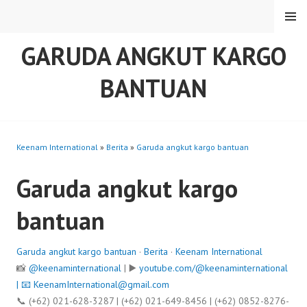
Skip
MENU
to
content
GARUDA ANGKUT KARGO
BANTUAN
Keenam International
»
Berita
»
Garuda angkut kargo bantuan
Garuda angkut kargo
bantuan
Garuda angkut kargo bantuan
·
Berita
·
Keenam International
📸
@keenaminternational
| ▶️
youtube.com/@keenaminternational
| 📧
KeenamInternational@gmail.com
📞 (+62) 021-628-3287 | (+62) 021-649-8456 | (+62) 0852-8276-