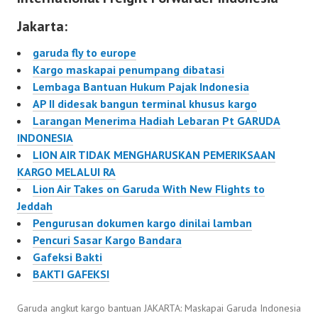
tidak sampai ke daerah
diatur dalam revisi
Jakarta:
karena tidak terangkut
Keputusan Menhub No.
pesawat pagi ini.
9/2002 tentang…
garuda fly to europe
Sejumlah penerbit
Kargo maskapai penumpang dibatasi
media cetak
Lembaga Bantuan Hukum Pajak Indonesia
mengeluhkan kerugian
AP II didesak bangun terminal khusus kargo
ratusan juta rupiah…
Larangan Menerima Hadiah Lebaran Pt GARUDA
INDONESIA
LION AIR TIDAK MENGHARUSKAN PEMERIKSAAN
KARGO MELALUI RA
Lion Air Takes on Garuda With New Flights to
Jeddah
Pengurusan dokumen kargo dinilai lamban
Pencuri Sasar Kargo Bandara
Gafeksi Bakti
BAKTI GAFEKSI
Garuda angkut kargo bantuan JAKARTA: Maskapai Garuda Indonesia