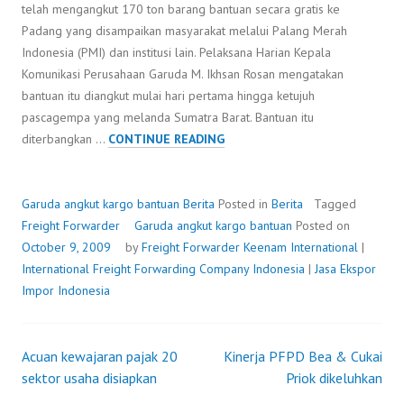
telah mengangkut 170 ton barang bantuan secara gratis ke
Padang yang disampaikan masyarakat melalui Palang Merah
Indonesia (PMI) dan institusi lain. Pelaksana Harian Kepala
Komunikasi Perusahaan Garuda M. Ikhsan Rosan mengatakan
bantuan itu diangkut mulai hari pertama hingga ketujuh
pascagempa yang melanda Sumatra Barat. Bantuan itu
GARUDA
diterbangkan …
CONTINUE READING
ANGKUT
KARGO
BANTUAN
Garuda angkut kargo bantuan
Berita
Posted in
Berita
Tagged
Freight Forwarder
Garuda angkut kargo bantuan
Posted on
October 9, 2009
by
Freight Forwarder
Keenam International
|
International Freight Forwarding Company Indonesia
|
Jasa Ekspor
Impor Indonesia
Acuan kewajaran pajak 20
Kinerja PFPD Bea & Cukai
Post
sektor usaha disiapkan
Priok dikeluhkan