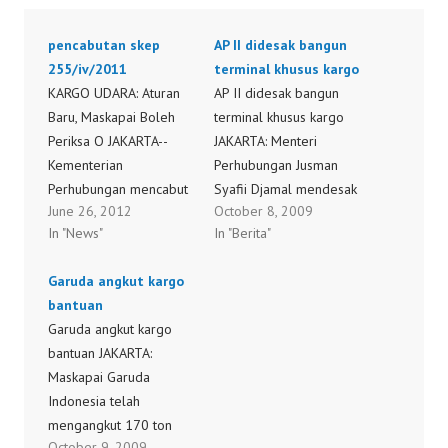
pencabutan skep
AP II didesak bangun
255/iv/2011
terminal khusus kargo
KARGO UDARA: Aturan
AP II didesak bangun
Baru, Maskapai Boleh
terminal khusus kargo
Periksa O JAKARTA--
JAKARTA: Menteri
Kementerian
Perhubungan Jusman
Perhubungan mencabut
Syafii Djamal mendesak
June 26, 2012
October 8, 2009
peraturan No. SKEP
PT Angkasa Pura (AP) II
In "News"
In "Berita"
255/IV/2011 tentang
membangun terminal
Pemeriksaan Keamanan
khusus kargo di Bandara
Garuda angkut kargo
Kargo dan Pos dan
Soekarno-Hatta,
bantuan
menggantinya dengan
Cengkareng, guna
Garuda angkut kargo
KP 152/2012 yang di
menghadapi liberalisasi
bantuan JAKARTA:
antaranya mengatur
angkutan kargo udara di
Maskapai Garuda
bahwa pemeriksa kargo
Asean mulai 2009. "AP II
Indonesia telah
udara bukan lagi hanya
harus membangun
mengangkut 170 ton
perusahaan regulated
kawasan berikat khusus
October 9, 2009