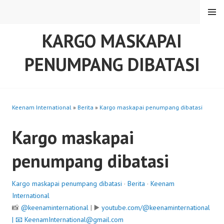
Skip
MENU
to
content
KARGO MASKAPAI
PENUMPANG DIBATASI
Keenam International
»
Berita
»
Kargo maskapai penumpang dibatasi
Kargo maskapai
penumpang dibatasi
Kargo maskapai penumpang dibatasi
·
Berita
·
Keenam
International
📸
@keenaminternational
| ▶️
youtube.com/@keenaminternational
| 📧
KeenamInternational@gmail.com