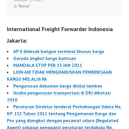
barang bantuan secara
agent, maskapai
kargo. Selain
In "Berita"
gratis ke Padang yang
penerbangan dan
memudahkan
disampaikan masyarakat
pabrikan juga
penerbangan kargo,
melalui Palang Merah
berwenang. “Peraturan
juga…
International Freight Forwarder Indonesia
Indonesia (PMI) dan
Dirjen Perhubungan
institusi lain. Pelaksana
Udara…
Jakarta:
Harian Kepala
Komunikasi Perusahaan
AP II didesak bangun terminal khusus kargo
Garuda M. Ikhsan Rosan
Garuda angkut kargo bantuan
mengatakan bantuan itu
MANDALA STOP PER 13 JAN 2011
diangkut mulai hari
LION AIR TIDAK MENGHARUSKAN PEMERIKSAAN
pertama hingga ketujuh
KARGO MELALUI RA
pascagempa yang
Pengurusan dokumen kargo dinilai lamban
melanda…
Usaha pengurusan transportasi di DKI dibatasi
2010
Peraturan Direktur Jenderal Perhubungan Udara No.
KP. 152 Tahun 2012 tentang Pengamanan Kargo dan
Pos yang diangkut dengan pesawat udara (Regulated
Agent) sebagai pengganti peraturan terdahulu No.