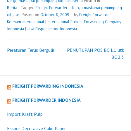
DIBATASI
Kargo maskapai penumpang dibatasi
Berita
Posted in
Berita
Tagged
Freight Forwarder
Kargo maskapai penumpang
dibatasi
Posted on
October 8, 2009
by
Freight Forwarder
Keenam International
|
International Freight Forwarding Company
Indonesia
|
Jasa Ekspor Impor Indonesia
Peraturan Terus Bergulir
PENUTUPAN POS BC 1.1 utk
Post
BC 2.3
navigation
FREIGHT FORWARDING INDONESIA
FREIGHT FORWARDER INDONESIA
Import Kraft Pulp
Ekspor Decorative Cake Paper