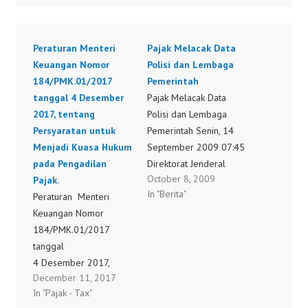
Peraturan Menteri
Pajak Melacak Data
Keuangan Nomor
Polisi dan Lembaga
184/PMK.01/2017
Pemerintah
tanggal 4 Desember
Pajak Melacak Data
2017, tentang
Polisi dan Lembaga
Persyaratan untuk
Pemerintah Senin, 14
Menjadi Kuasa Hukum
September 2009 07:45
pada Pengadilan
Direktorat Jenderal
October 8, 2009
Pajak.
(Ditjen) Pajak berencana
In "Berita"
Peraturan Menteri
masuk ke lebih banyak
Keuangan Nomor
instansi Pemerintah
184/PMK.01/2017
Pusat maupun daerah
tanggal
untuk mengorek data
4 Desember 2017,
wajib pajak. Lembaga
December 11, 2017
tentang Persyaratan
pemungut pajak ini
In "Pajak - Tax"
untuk Menjai Kuasa
sedang mengincar data