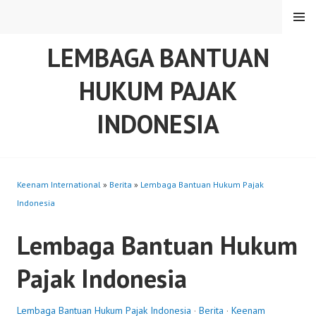
Skip
MENU
to
content
LEMBAGA BANTUAN
HUKUM PAJAK
INDONESIA
Keenam International
»
Berita
»
Lembaga Bantuan Hukum Pajak
Indonesia
Lembaga Bantuan Hukum
Pajak Indonesia
Lembaga Bantuan Hukum Pajak Indonesia
·
Berita
·
Keenam