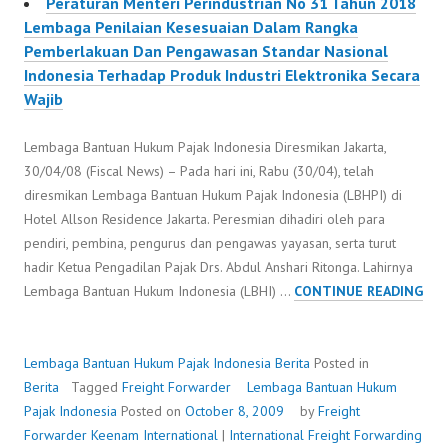
Peraturan Menteri Perindustrian No 31 Tahun 2018
Lembaga Penilaian Kesesuaian Dalam Rangka
Pemberlakuan Dan Pengawasan Standar Nasional
Indonesia Terhadap Produk Industri Elektronika Secara
Wajib
Lembaga Bantuan Hukum Pajak Indonesia Diresmikan Jakarta,
30/04/08 (Fiscal News) – Pada hari ini, Rabu (30/04), telah
diresmikan Lembaga Bantuan Hukum Pajak Indonesia (LBHPI) di
Hotel Allson Residence Jakarta. Peresmian dihadiri oleh para
pendiri, pembina, pengurus dan pengawas yayasan, serta turut
hadir Ketua Pengadilan Pajak Drs. Abdul Anshari Ritonga. Lahirnya
LEM
Lembaga Bantuan Hukum Indonesia (LBHI) …
CONTINUE READING
BA
HU
PAJ
Lembaga Bantuan Hukum Pajak Indonesia
Berita
Posted in
IND
Berita
Tagged
Freight Forwarder
Lembaga Bantuan Hukum
Pajak Indonesia
Posted on
October 8, 2009
by
Freight
Forwarder
Keenam International
|
International Freight Forwarding