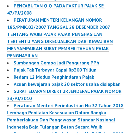
NOMOR 7 TAHUN 1983
PENCABUTAN Q.Q PADA FAKTUR PAJAK.SE-
TENTANG PAJAK
47/PJ/2008
PENGHASILAN
PERATURAN MENTERI KEUANGAN NOMOR
SEBAGAIMANA TELAH
183/PMK.03/2007 TANGGAL 28 DESEMBER 2007
BEBERAPA KALI DIUBAH
TENTANG WAJIB PAJAK PAJAK PENGHASILAN
TERAKHIR DENGAN
TERTENTU YANG DIKECUALIKAN DARI KEWAJIBAN
UNDANG-UNDANG
MENYAMPAIKAN SURAT PEMBERITAHUAN PAJAK
NOMOR 17 TAHUN
PENGHASILAN
2000 MEMILIH
Sumbangan Gempa Jadi Pengurang PPh
DIKENAKAN PAJAK
Pajak Tak Terbayar Capai Rp300 Triliun
DENGAN
Redam 12 Modus Penghindaran Pajak
MENGGUNAKAN NORMA
Acuan kewajaran pajak 20 sektor usaha disiapkan
PENGHITUNGAN
SURAT EDARAN DIREKTUR JENDERAL PAJAK NOMOR
PENGHASILAN…
23/PJ/2010
Peraturan Menteri Perindustrian No 32 Tahun 2018
Lembaga Penilaian Kesesuaian Dalam Rangka
Pemberlakuan Dan Pengawasan Standar Nasional
Indonesia Baja Tulangan Beton Secara Wajib.