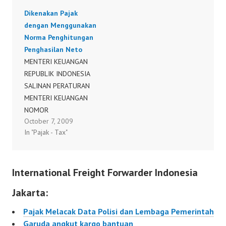
Hukum pada pengadilan
milik kepolisian daerah
Dikenakan Pajak
pajak 185/PMK.01/2017
(Polda), pemerintah
dengan Menggunakan
daerah (pemda),
Norma Penghitungan
Departemen Hukum dan
Penghasilan Neto
HAM, dan…
MENTERI KEUANGAN
REPUBLIK INDONESIA
SALINAN PERATURAN
MENTERI KEUANGAN
NOMOR
October 7, 2009
45/PMK.03/2008
In "Pajak - Tax"
TENTANG PEDOMAN
PENGHITUNGAN
PENGKREDITAN PAJAK
International Freight Forwarder Indonesia
MASUKAN BAGI
PENGUSAHA KENA
Jakarta:
PAJAK YANG
BERDASARKAN
Pajak Melacak Data Polisi dan Lembaga Pemerintah
UNDANG-UNDANG
Garuda angkut kargo bantuan