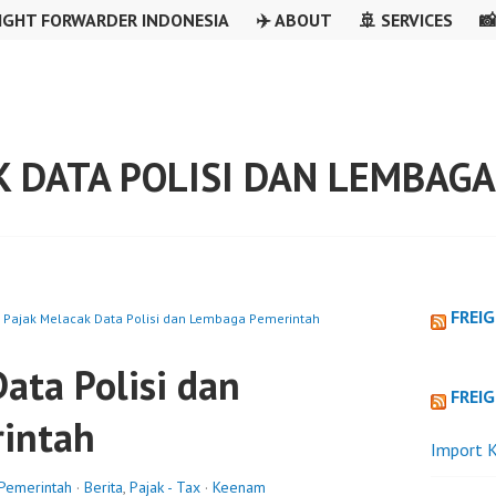
IGHT FORWARDER INDONESIA
✈️ ABOUT
🚢 SERVICES

K DATA POLISI DAN LEMBAG
FREI
»
Pajak Melacak Data Polisi dan Lembaga Pemerintah
ata Polisi dan
FREI
intah
Import K
 Pemerintah
·
Berita
,
Pajak - Tax
·
Keenam