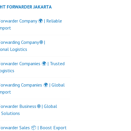
GHT FORWARDER JAKARTA
Forwarder Company 🌍 | Reliable
Import
Forwarding Company 🌐 |
ional Logistics
Forwarder Companies 🌍 | Trusted
ogistics
Forwarding Companies 🌍 | Global
Import
Forwarder Business 🌐 | Global
s Solutions
Forwarder Sales 📦 | Boost Export