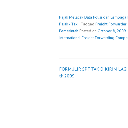
MELACAK
DATA
POLISI
Pajak Melacak Data Polisi dan Lembaga
DAN
Pajak - Tax
Tagged
Freight Forwarder
LEMBAGA
Pemerintah
Posted on
October 8, 2009
PEMERINTAH
International Freight Forwarding Compa
FORMULIR SPT TAK DIKIRIM LAGI
Post
th.2009
navigation