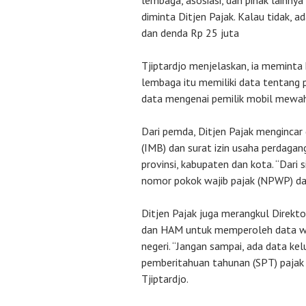
lembaga, asosiasi, dan pihak lainny
diminta Ditjen Pajak. Kalau tidak,
dan denda Rp 25 juta
Tjiptardjo menjelaskan, ia meminta 
lembaga itu memiliki data tentang 
data mengenai pemilik mobil mewah
Dari pemda, Ditjen Pajak mengincar
(IMB) dan surat izin usaha perdagan
provinsi, kabupaten dan kota. “Dari 
nomor pokok wajib pajak (NPWP) dan 
Ditjen Pajak juga merangkul Direkt
dan HAM untuk memperoleh data war
negeri. “Jangan sampai, ada data ke
pemberitahuan tahunan (SPT) pajak m
Tjiptardjo.