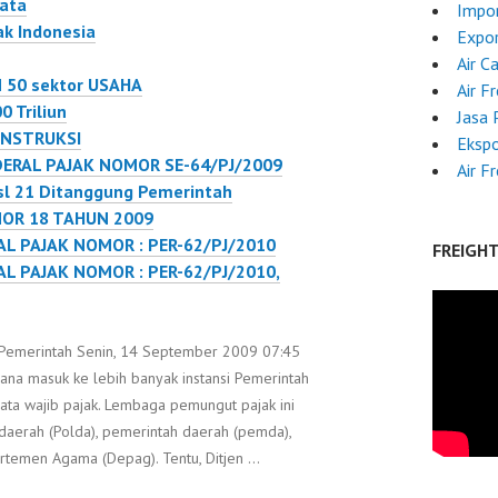
data
Impor
ngan Perpajakan
memperluas basis
k Indonesia
Expo
eningkatkan
pemungutan PBB.
Air C
itas pengawasan.
Kewenangan penetapan
 50 sektor USAHA
Air F
sama pertukaran
tarif PBB akan…
0 Triliun
Jasa 
 diatur sesuai
ONSTRUKSI
Ekspo
an Menteri
DERAL PAJAK NOMOR SE-64/PJ/2009
Air F
an Nomor
sl 21 Ditanggung Pemerintah
/2010,"…
OR 18 TAHUN 2009
L PAJAK NOMOR : PER-62/PJ/2010
FREIGH
L PAJAK NOMOR : PER-62/PJ/2010,
 Pemerintah Senin, 14 September 2009 07:45
ncana masuk ke lebih banyak instansi Pemerintah
ta wajib pajak. Lembaga pemungut pajak ini
 daerah (Polda), pemerintah daerah (pemda),
emen Agama (Depag). Tentu, Ditjen …