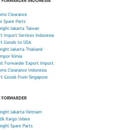
T FORWARDER INDONESIA
oms Clearance
r Spare Parts
reight Jakarta Taiwan
t Import Services Indonesia
rt Goods to USA
reight Jakarta Thailand
Impor Kimia
ht Forwarder Export Import
ms Clearance Indonesia
rt Goods from Singapore
T FORWARDER
reight Jakarta Vietnam
tik Kargo Udara
reight Spare Parts