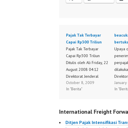
Pajak Tak Terbayar
beacuk
Capai Rp300 Triliun
bertuk
Pajak Tak Terbayar
Upaya o
Capai Rp300 Triliun
penerim
Ditulis oleh Ali Friday, 22
perpaja
August 2008 04:12
dilakukan
Direktorat Jenderal
Direkto
October 8, 2009
January
(Ditjen) Pajak
Cukai 
In "Berita"
In "Berit
memperkirakan jumlah
Direktor
pajak yang tidak
Pajak d
dibayarkan wajib pajak
data. Di
International Freight Forwa
(WP) kepada negara
Kepabea
saat ini mencapai sekitar
Susi Wi
Ditjen Pajak Intensifikasi Tr
Rp300 triliun. Dirjen
pihakny