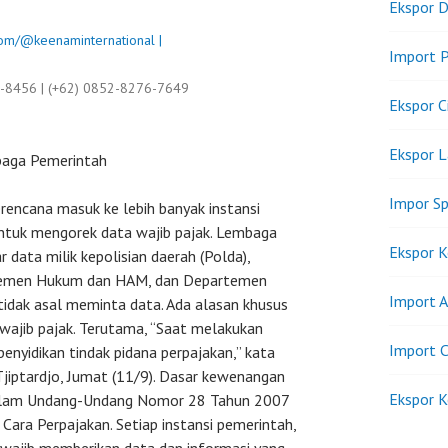
Ekspor D
om/@keenaminternational |
Import P
9-8456 | (+62) 0852-8276-7649
Ekspor C
Ekspor 
baga Pemerintah
Impor Sp
erencana masuk ke lebih banyak instansi
tuk mengorek data wajib pajak. Lembaga
Ekspor K
 data milik kepolisian daerah (Polda),
rtemen Hukum dan HAM, dan Departemen
Import A
tidak asal meminta data. Ada alasan khusus
wajib pajak. Terutama, “Saat melakukan
Import C
penyidikan tindak pidana perpajakan,” kata
jiptardjo, Jumat (11/9). Dasar kewenangan
Ekspor K
dalam Undang-Undang Nomor 28 Tahun 2007
ra Perpajakan. Setiap instansi pemerintah,