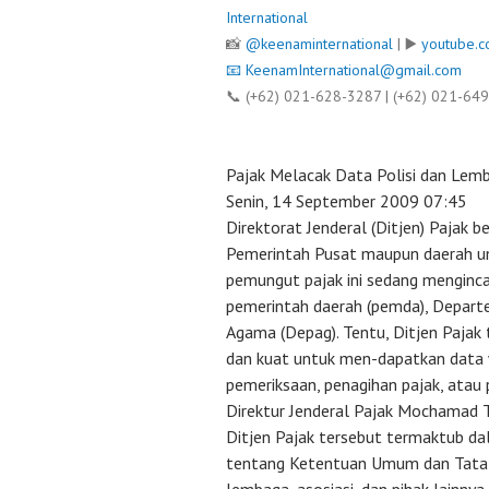
International
📸
@keenaminternational
| ▶️
youtube.c
📧
KeenamInternational@gmail.com
📞 (+62) 021-628-3287 | (+62) 021-64
Pajak Melacak Data Polisi dan Lem
Senin, 14 September 2009 07:45
Direktorat Jenderal (Ditjen) Pajak b
Pemerintah Pusat maupun daerah un
pemungut pajak ini sedang mengincar
pemerintah daerah (pemda), Depa
Agama (Depag). Tentu, Ditjen Pajak 
dan kuat untuk men-dapatkan data 
pemeriksaan, penagihan pajak, atau 
Direktur Jenderal Pajak Mochamad T
Ditjen Pajak tersebut termaktub 
tentang Ketentuan Umum dan Tata Ca