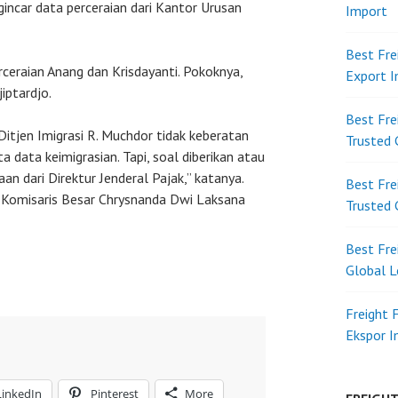
gincar data perceraian dari Kantor Urusan
Import
Best Fre
ceraian Anang dan Krisdayanti. Pokoknya,
Export 
iptardjo.
Best Fre
Ditjen Imigrasi R. Muchdor tidak keberatan
Trusted 
 data keimigrasian. Tapi, soal diberikan atau
aan dari Direktur Jenderal Pajak,” katanya.
Best Fre
 Komisaris Besar Chrysnanda Dwi Laksana
Trusted 
Best Fre
Global L
Freight 
Ekspor 
LinkedIn
Pinterest
More