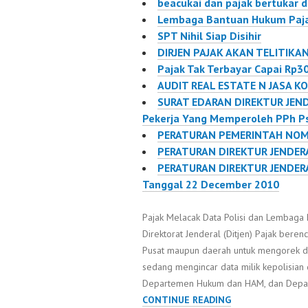
beacukai dan pajak bertukar 
Pajak Darmin Nasution
data de
Lembaga Bantuan Hukum Paja
mengatakan, nilai
untuk m
SPT Nihil Siap Disihir
tersebut merupakan
efektiv
DIRJEN PAJAK AKAN TELITIKAN
kesenjangan antara
"Kerja 
Pajak Tak Terbayar Capai Rp30
potensi dengan realisasi
data ini
AUDIT REAL ESTATE N JASA K
penerimaan pajak…
Keputus
SURAT EDARAN DIREKTUR JEN
Keuang
Pekerja Yang Memperoleh PPh P
28/KMK
PERATURAN PEMERINTAH NOM
PERATURAN DIREKTUR JENDERA
PERATURAN DIREKTUR JENDERA
Tanggal 22 December 2010
Pajak Melacak Data Polisi dan Lembaga
Direktorat Jenderal (Ditjen) Pajak bere
Pusat maupun daerah untuk mengorek da
sedang mengincar data milik kepolisian
Departemen Hukum dan HAM, dan Depart
PAJAK
CONTINUE READING