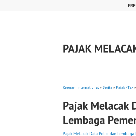
Skip
FRE
to
content
PAJAK MELACA
Keenam International
»
Berita
»
Pajak - Tax
Pajak Melacak D
Lembaga Pemer
Pajak Melacak Data Polisi dan Lembaga