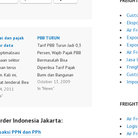
FREIGH
Cust
Ekspo
Air F
Expor
ai dan pajak
PBB TURUN
Expo
ar data
Tarif PBB Turun Jadi 0,3
Air F
ptimalisasi
Persen, Wajib Pajak PBB
Jasa 
aan sektor
Bermasalah Bisa
Freig
kan terus
Diperiksa Tarif Pajak
Custo
. Kali ini,
Bumi dan Bangunan
Impo
October 13, 2009
rat Jenderal Bea
untuk Perdesaan dan
In "News"
 4, 2011
menggandeng
Perkotaan diturunkan
a"
at Jenderal
dari 0,5 persen
FREIGH
alam pertukaran
terhadap nilai jual obyek
rektur Informasi
pajak menjadi paling
Air F
rder Indonesia Jakarta:
nan dan Cukai
tinggi 0,3 persen dari
Logis
jono mengatakan,
NJOP. Langkah ini
ansaksi PPN dan PPh
Air F
a siap bertukar
diharapkan dapat