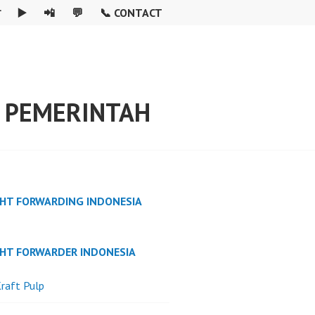

▶️
📲
💬
📞 CONTACT
A PEMERINTAH
GHT FORWARDING INDONESIA
GHT FORWARDER INDONESIA
raft Pulp