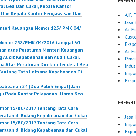
FREIGH
ral Bea Dan Cukai, Kepala Kantor
, Dan Kepala Kantor Pengawasan Dan
AIR 
Jasa 
nteri Keuangan Nomor 125/ PMK.04/
Air F
Custo
 Nomor 258/PMK.04/2016 tanggal 30
Ekspo
an atas Peraturan Menteri Keuangan
Air F
Audit Kepabeanan dan Audit Cukai.
Pengi
a Atas Peraturan Direktur Jenderal Bea
Indus
Tentang Tata Laksana Kepabeanan Di
Impor
Ekspo
epabeanan 24 (Dua Puluh Empat) Jam
nggu Pada Kantor Pelayanan Utama Bea
FREIGH
omor 15/BC/2017 Tentang Tata Cara
eratan di Bidang Kepabeanan dan Cukai
Jasa 
omor 15/BC/2017 Tentang Tata Cara
Impor
eratan di Bidang Kepabeanan dan Cukai
Expor