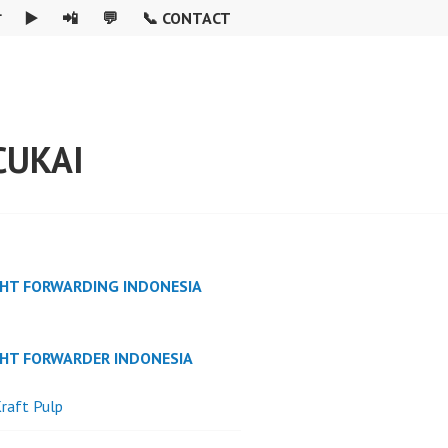

▶️
📲
💬
📞 CONTACT
CUKAI
GHT FORWARDING INDONESIA
GHT FORWARDER INDONESIA
raft Pulp