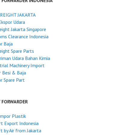
T FORWARDER INDONESIA
FREIGHT JAKARTA
Ekspor Udara
reight Jakarta Singapore
ms Clearance Indonesia
r Baja
reight Spare Parts
riman Udara Bahan Kimia
trial Machinery Import
 Besi & Baja
r Spare Part
T FORWARDER
Impor Plastik
t Export Indonesia
t by Air from Jakarta