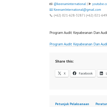
📸
@keenaminternational
| ▶️
youtube.c
📧
KeenamInternational@gmail.com
📞 (+62) 021-628-3287 | (+62) 021-64
Program Audit Kepabeanan Dan Audi
Program Audit Kepabeanan Dan Audi
Share this:
X
Facebook
Petunjuk Pelaksanaan
Peratu