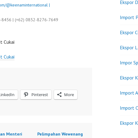
Ekspor D
om/@keenaminternational |
Import P
9-8456 | (+62) 0852-8276-7649
Ekspor C
t Cukai
Ekspor 
t Cukai
Impor Sp
Ekspor K
Import A
LinkedIn
Pinterest
More
Import C
Ekspor K
ran Menteri
Pelimpahan Wewenang