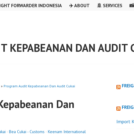
IGHT FORWARDER INDONESIA
✈️ ABOUT
🚢 SERVICES

T KEPABEANAN DAN AUDIT 
FREI
»
Program Audit Kepabeanan Dan Audit Cukai
 Kepabeanan Dan
FREI
Import K
kai
·
Bea Cukai - Customs
·
Keenam International