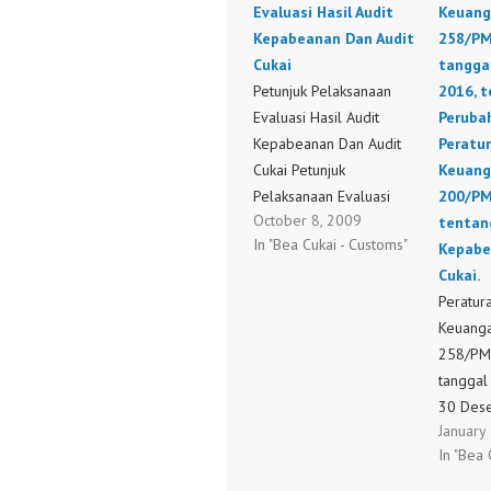
Evaluasi Hasil Audit
Keuang
Kepabeanan Dan Audit
258/PM
Cukai
tangga
Petunjuk Pelaksanaan
2016, 
Evaluasi Hasil Audit
Peruba
Kepabeanan Dan Audit
Peratu
Cukai Petunjuk
Keuang
Pelaksanaan Evaluasi
200/PM
October 8, 2009
Hasil Audit Kepabeanan
tentan
In "Bea Cukai - Customs"
Dan Audit Cukai
Kepabe
Cukai.
Peratur
Keuang
258/PM
tangga
30 Des
January
tentang
In "Bea 
Peratur
Keuang