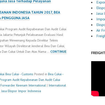
guna Jasa Terhadap Pelayanan
Expor
Ekspo
EANAN INDONESIA TAHUN 2017, BEA
Jasa 
DA PENGGUNA JASA
Impo
Ekspo
kai Program Audit Kepabeanan Dan Audit Cukai
Air F
a Jakarta: Petunjuk Pelaksanaan Evaluasi Hasil
Freig
mpahan Wewenang Kepada Direktur Teknis
tor Wilayah Direktorat Jenderal Bea Dan Cukai,
a Dan Cukai Untuk Dan Atas Nama …
CONTINUE
FREIGH
kai
Bea Cukai - Customs
Posted in
Bea Cukai -
Program Audit Kepabeanan Dan Audit Cukai
t Forwarder
Keenam International
|
International
|
Jasa Ekspor Impor Indonesia