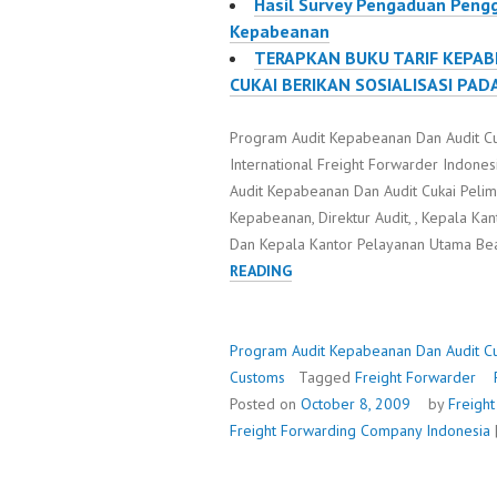
Hasil Survey Pengaduan Peng
Kepabeanan
TERAPKAN BUKU TARIF KEPAB
CUKAI BERIKAN SOSIALISASI PA
Program Audit Kepabeanan Dan Audit Cu
International Freight Forwarder Indonesi
Audit Kepabeanan Dan Audit Cukai Peli
Kepabeanan, Direktur Audit, , Kepala Kan
Dan Kepala Kantor Pelayanan Utama Be
PROGRAM
READING
AUDIT
KEPABEANAN
DAN
Program Audit Kepabeanan Dan Audit Cu
AUDIT
Customs
Tagged
Freight Forwarder
CUKAI
Posted on
October 8, 2009
by
Freigh
Freight Forwarding Company Indonesia