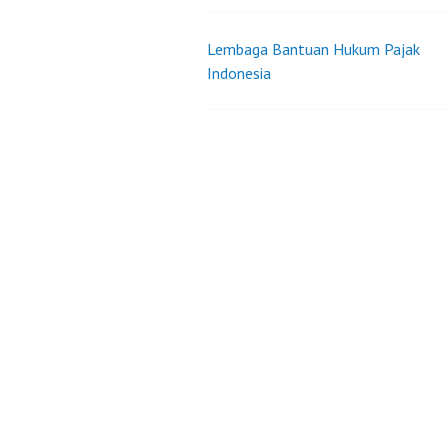
Lembaga Bantuan Hukum Pajak
Post
Indonesia
navigation