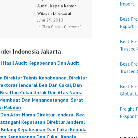
Import
K.04/2011
Audit, , Kepala Kantor
 Audit
Wilayah Direktorat
Best Fre
June 29, 2010
nan dan Audit
Jenderal Bea Dan Cukai,
Export 
In "Bea Cukai - Customs"
Dan Kepala Kantor
K.04/2016
Pelayanan Utama Bea
Best Fre
Dan Cukai Untuk Dan
Trusted 
rder Indonesia Jakarta:
Atas Nama Direktur
Jenderal Bea Dan Cukai
i Hasil Audit Kepabeanan Dan Audit
Best Fre
Membuat Dan
Trusted 
Menandatangani Surat
Direktur Teknis Kepabeanan, Direktur
Penetapan Kembali Tarif
irektorat Jenderal Bea Dan Cukai, Dan
Best Fre
Dan Nilai Pabean KEP-
 Bea Dan Cukai Untuk Dan Atas Nama
Global L
43BC_2010.pdf
i Membuat Dan Menandatangani Surat
ai Pabean
Freight 
an Atas Nama Direktur Jenderal Bea
Ekspor 
tangani Keputusan Direktur Jenderal
i Bidang Kepabeanan Dan Cukai Kepada
ran Kepabeanan Dan Cukai, Kepala