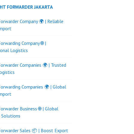
GHT FORWARDER JAKARTA
Forwarder Company 🌍 | Reliable
Import
Forwarding Company 🌐 |
ional Logistics
Forwarder Companies 🌍 | Trusted
ogistics
Forwarding Companies 🌍 | Global
Import
Forwarder Business 🌐 | Global
s Solutions
Forwarder Sales 📦 | Boost Export