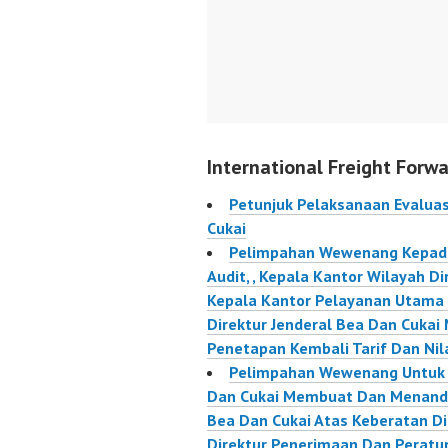
200/PM
tentang
Kepabea
Cukai.
258/PM
International Freight Forwa
Petunjuk Pelaksanaan Evaluas
Cukai
Pelimpahan Wewenang Kepada 
Audit, , Kepala Kantor Wilayah D
Kepala Kantor Pelayanan Utama
Direktur Jenderal Bea Dan Cuka
Penetapan Kembali Tarif Dan Nil
Pelimpahan Wewenang Untuk D
Dan Cukai Membuat Dan Menanda
Bea Dan Cukai Atas Keberatan D
Direktur Penerimaan Dan Peratu