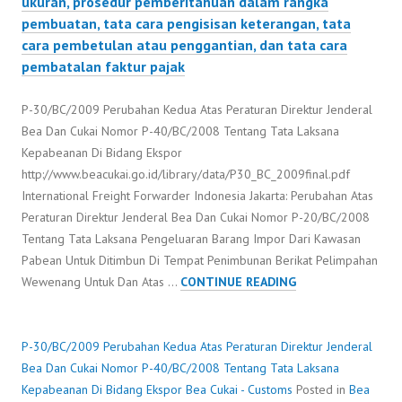
ukuran, prosedur pemberitahuan dalam rangka
pembuatan, tata cara pengisisan keterangan, tata
cara pembetulan atau penggantian, dan tata cara
pembatalan faktur pajak
P-30/BC/2009 Perubahan Kedua Atas Peraturan Direktur Jenderal
Bea Dan Cukai Nomor P-40/BC/2008 Tentang Tata Laksana
Kepabeanan Di Bidang Ekspor
http://www.beacukai.go.id/library/data/P30_BC_2009final.pdf
International Freight Forwarder Indonesia Jakarta: Perubahan Atas
Peraturan Direktur Jenderal Bea Dan Cukai Nomor P-20/BC/2008
Tentang Tata Laksana Pengeluaran Barang Impor Dari Kawasan
Pabean Untuk Ditimbun Di Tempat Penimbunan Berikat Pelimpahan
P-
Wewenang Untuk Dan Atas …
CONTINUE READING
30/BC/2009
PERUBAHAN
KEDUA
P-30/BC/2009 Perubahan Kedua Atas Peraturan Direktur Jenderal
ATAS
Bea Dan Cukai Nomor P-40/BC/2008 Tentang Tata Laksana
PERATURAN
Kepabeanan Di Bidang Ekspor
Bea Cukai - Customs
Posted in
Bea