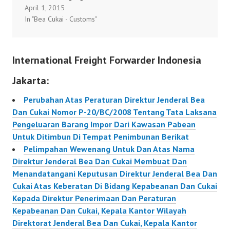
April 1, 2015
Nomor : 16/M-
In "Bea Cukai - Customs"
DAG/PER/2/2015
tanggal 18 Februari
2015 Tentang
International Freight Forwarder Indonesia
Penetapan Nilai Freight
dan Nilai Asuransi
Jakarta:
Dalam Pengisian
Pemberitahuan Ekspor
Perubahan Atas Peraturan Direktur Jenderal Bea
Barang Terkait
Dan Cukai Nomor P-20/BC/2008 Tentang Tata Laksana
Penggunaan Term Of
Pengeluaran Barang Impor Dari Kawasan Pabean
Delivery Cost, Insurance,
Untuk Ditimbun Di Tempat Penimbunan Berikat
and Freight untuk
Pelimpahan Wewenang Untuk Dan Atas Nama
Pelaksanaan Ekspor. Dan
Direktur Jenderal Bea Dan Cukai Membuat Dan
Peraturan Direktur
Menandatangani Keputusan Direktur Jenderal Bea Dan
Jenderal Bea dan Cukai
Cukai Atas Keberatan Di Bidang Kepabeanan Dan Cukai
Nomor…
Kepada Direktur Penerimaan Dan Peraturan
Kepabeanan Dan Cukai, Kepala Kantor Wilayah
Direktorat Jenderal Bea Dan Cukai, Kepala Kantor