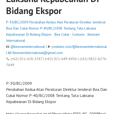
Bidang Ekspor
P-30/BC/2009 Perubahan Kedua Atas Peraturan Direktur Jenderal
Bea Dan Cukai Nomor P-40/BC/2008 Tentang Tata Laksana
Kepabeanan Di Bidang Ekspor
·
Bea Cukai - Customs
·
Keenam
International
📸
@keenaminternational
| ▶️
youtube.com/@keenaminternational
| 📧
KeenamInternational@gmail.com
📞 (+62) 021-628-3287 | (+62) 021-649-8456 | (+62) 0852-8276-
7649
P-30/BC/2009
Perubahan Kedua Atas Peraturan Direktur Jenderal Bea Dan
Cukai Nomor P-40/BC/2008 Tentang Tata Laksana
Kepabeanan Di Bidang Ekspor
http://www.beacukai.go.id/library/data/P30_BC_2009final.