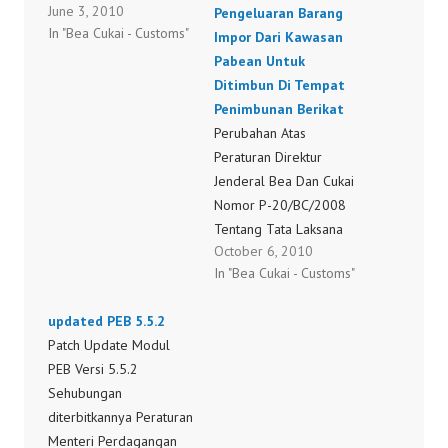
June 3, 2010
Kepabeanan Di Bidang
Pengeluaran Barang
In "Bea Cukai - Customs"
Ekspor P-27/BC/2010
Impor Dari Kawasan
Pabean Untuk
Ditimbun Di Tempat
Penimbunan Berikat
Perubahan Atas
Peraturan Direktur
Jenderal Bea Dan Cukai
Nomor P-20/BC/2008
Tentang Tata Laksana
October 6, 2010
Pengeluaran Barang
In "Bea Cukai - Customs"
Impor Dari Kawasan
Pabean Untuk Ditimbun
updated PEB 5.5.2
Di Tempat Penimbunan
Patch Update Modul
Berikat P-
PEB Versi 5.5.2
35_BC_2010.pdf
Sehubungan
diterbitkannya Peraturan
Menteri Perdagangan