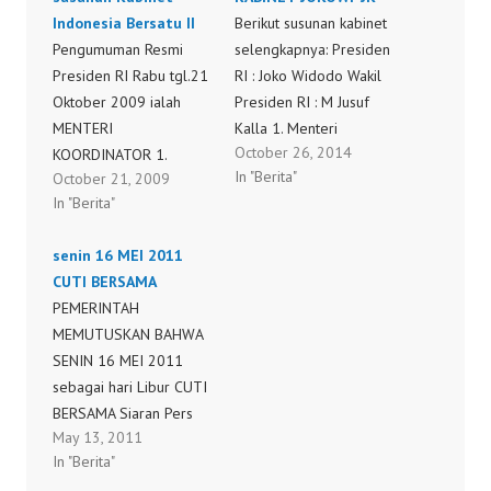
Indonesia Bersatu II
Berikut susunan kabinet
Pengumuman Resmi
selengkapnya: Presiden
Presiden RI Rabu tgl.21
RI : Joko Widodo Wakil
Oktober 2009 ialah
Presiden RI : M Jusuf
MENTERI
Kalla 1. Menteri
October 26, 2014
KOORDINATOR 1.
Sekretaris Negara :
In "Berita"
October 21, 2009
Menko Politik Hukum
Praktino 2. Menteri
In "Berita"
dan Keamanan :
Perencanaan
Marsekal (Purn) Djoko
Pembangunan
senin 16 MEI 2011
Suyanto 2. Menko
Negara/Kepala
CUTI BERSAMA
Perekonomian : Hatta
Bappenas: Andrinof
PEMERINTAH
Rajasa 3. Menko Kesra :
Chaniago 3. Menko
MEMUTUSKAN BAHWA
R Agung Laksono 4.
Bidang Kemaritiman :
SENIN 16 MEI 2011
Sekretaris Negara : Sudi
Indroyono Soesilo 4.
sebagai hari Libur CUTI
Silalahi MENTERI
Menteri Perhubungan :
BERSAMA Siaran Pers
DEPARTEMEN 1. Menteri
Ignasius Jonan 5.
May 13, 2011
Nomor: 25/Humas
Dalam Negeri :
Menteri Kelautan dan
In "Berita"
Kesra/V/2011 CUTI
Gamawan Fauzi…
Perikanan: Susi