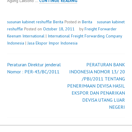
SUSUNAN
Agung Laksono …
CONTINUE READING
KABINET
RESHUFFLE
susunan kabinet reshuffle
Berita
Posted in
Berita
susunan kabinet
reshuffle
Posted on
October 18, 2011
by
Freight Forwarder
Keenam International
|
International Freight Forwarding Company
Indonesia
|
Jasa Ekspor Impor Indonesia
Peraturan Direktur jenderal
PERATURAN BANK
Post
Nomor : PER-43/BC/2011
INDONESIA NOMOR 13/ 20
/PBI/2011 TENTANG
navigation
PENERIMAAN DEVISA HASIL
EKSPOR DAN PENARIKAN
DEVISA UTANG LUAR
NEGERI