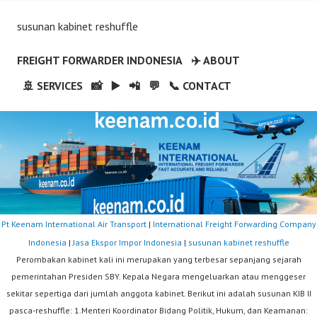
susunan kabinet reshuffle
FREIGHT FORWARDER INDONESIA
✈️ ABOUT
🚢 SERVICES
📸
▶️
📲
💬
📞 CONTACT
Pt Keenam International Air Transport
|
International Freight Forwarding Company
Indonesia
|
Jasa Ekspor Impor Indonesia
|
susunan kabinet reshuffle
Perombakan kabinet kali ini merupakan yang terbesar sepanjang sejarah
pemerintahan Presiden SBY. Kepala Negara mengeluarkan atau menggeser
sekitar sepertiga dari jumlah anggota kabinet. Berikut ini adalah susunan KIB II
pasca-reshuffle: 1.Menteri Koordinator Bidang Politik, Hukum, dan Keamanan: