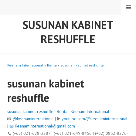
Skip
MENU
to
content
SUSUNAN KABINET
RESHUFFLE
Keenam International
»
Berita
»
susunan kabinet reshuffle
susunan kabinet
reshuffle
susunan kabinet reshuffle
·
Berita
·
Keenam International
📸
@keenaminternational
| ▶️
youtube.com/@keenaminternational
| 📧
KeenamInternational@gmail.com
📞 (+62) 021-628-3287 | (+62) 021-649-8456 | (+62) 0852-8276-