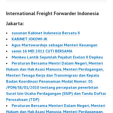
BERSAMA JAKARTA –
Pudjiastuti…
Menteri Koordinator
International Freight Forwarder Indonesia
Bidang Kesejahteraan
Rakyat (Menko Kesra)
Jakarta:
HR Agung Laksono
bahwa dalam rangka
susunan Kabinet Indonesia Bersatu II
efisiensi dan efektivitas
KABINET JOKOWI-JK
hari kerja, hari libur dan
Agus Martowardojo sebagai Menteri Keuangan
cuti bersama dipandang
senin 16 MEI 2011 CUTI BERSAMA
perlu ditata kembali
Menkeu Lantik Sejumlah Pejabat Eselon II Depkeu
pelaksanaannya.
Peraturan Bersama Mentri Dalam Negeri, Menteri
Berdasarkan…
Hukum dan Hak Asasi Manusia, Menteri Perdagangan,
Menteri Tenaga Kerja dan Transmigrasi dan Kepala
Badan Koordinasi Penanaman Modal Nomor: 01
/PDN/SE/01/2010 tentang percepatan penerbitan
Surat Izin Usaha Perdagangan (SIUP) dan Tanda Daftar
Perusahaan (TDP)
Peraturan Bersama Menteri Dalam Negeri, Menteri
Hukum dan Hak Asasi Manusia, Menteri Perdagangan,