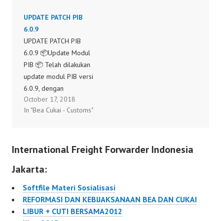
KPPBC Tipe A2
dengan Kementrian
UPDATE PATCH PIB
Bandung
Pendayagunaan
6.0.9
Menindaklanjuti
Aparatur Negara dan
UPDATE PATCH PIB
Pengumuman dari Dirjen
SfGG-GTZ telah
6.0.9 📦Update Modul
Bea dan Cukai tentang
melakukan Survey
PIB 📦 Telah dilakukan
Penggantian Modul
Pengaduan Pengguna
update modul PIB versi
PEB/PKBE…
Jasa yang dilaksanakan
6.0.9, dengan
pada tanggal 01
October 17, 2018
penambahan fitur : -
Agustus s.d. 31 Agustus
In "Bea Cukai - Customs"
Tarik nomer dan
2009 di 12 (dua belas)
tanggal BC 1.1 dengan
kantor bea dan cukai
parameter BL - Tarik
antara lain:
International Freight Forwarder Indonesia
data kurs yang berlaku. -
Bug Fixing pengisian
Jakarta:
NIK untuk PPJK, hanya
satu kali. - Kemudahan
Softfile Materi Sosialisasi
setting PDE Internet…
REFORMASI DAN KEBIJAKSANAAN BEA DAN CUKAI
LIBUR + CUTI BERSAMA2012