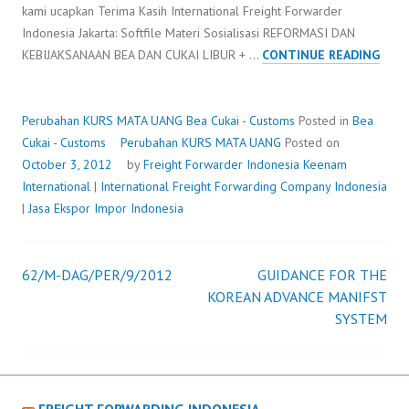
kami ucapkan Terima Kasih International Freight Forwarder
Indonesia Jakarta: Softfile Materi Sosialisasi REFORMASI DAN
PER
KEBIJAKSANAAN BEA DAN CUKAI LIBUR + …
CONTINUE READING
KUR
MAT
UAN
Perubahan KURS MATA UANG
Bea Cukai - Customs
Posted in
Bea
Cukai - Customs
Perubahan KURS MATA UANG
Posted on
October 3, 2012
by
Freight Forwarder Indonesia
Keenam
International
|
International Freight Forwarding Company Indonesia
|
Jasa Ekspor Impor Indonesia
62/M-DAG/PER/9/2012
GUIDANCE FOR THE
Post
KOREAN ADVANCE MANIFST
SYSTEM
navigation