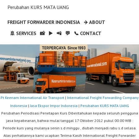
Perubahan KURS MATA UANG
FREIGHT FORWARDER INDONESIA
✈️ ABOUT
🚢 SERVICES
📸
▶️
📲
💬
📞 CONTACT
Pt Keenam International Air Transport
|
International Freight Forwarding Company
Indonesia
|
Jasa Ekspor Impor Indonesia
|
Perubahan KURS MATA UANG
Perubahan Periodisasi Penetapan Kurs Diberitahukan kepada seluruh pengguna
jasa kepabeanan, bahwa mulai tanggal 17 Oktober 2012 pukul 00.00 WIB :
Periode kurs yang mulanya senin s.d minggu , diubah menjadi rabu s.d selasa.
Atas perhatiannya kami ucapkan Terima Kasih International Freight Forwarder