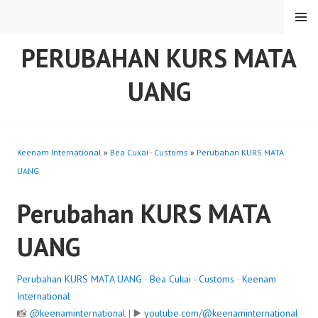
Skip
MENU
to
content
PERUBAHAN KURS MATA
UANG
Keenam International
»
Bea Cukai - Customs
»
Perubahan KURS MATA
UANG
Perubahan KURS MATA
UANG
Perubahan KURS MATA UANG
·
Bea Cukai - Customs
·
Keenam
International
📸
@keenaminternational
| ▶️
youtube.com/@keenaminternational