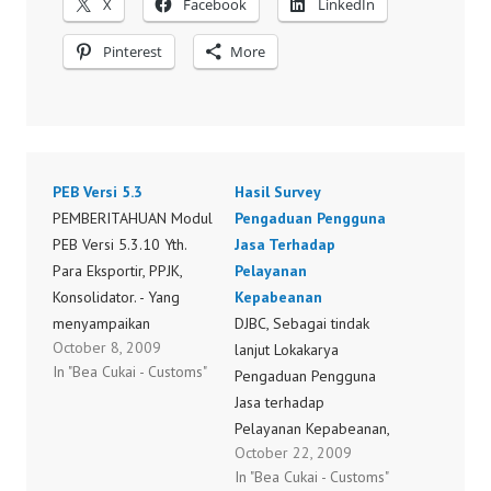
X
Facebook
LinkedIn
Pinterest
More
PEB Versi 5.3
Hasil Survey
PEMBERITAHUAN Modul
Pengaduan Pengguna
PEB Versi 5.3.10 Yth.
Jasa Terhadap
Para Eksportir, PPJK,
Pelayanan
Konsolidator. - Yang
Kepabeanan
menyampaikan
DJBC, Sebagai tindak
October 8, 2009
Pemberitahuan Pabean
lanjut Lokakarya
In "Bea Cukai - Customs"
Ekspor (PEB / BC 3.0)
Pengaduan Pengguna
dan PKBE ke KPU Bea
Jasa terhadap
Cukai Tanjung Priok dan
Pelayanan Kepabeanan,
October 22, 2009
KPBC Soekarno-Hatta -
Direktorat Jenderal Bea
In "Bea Cukai - Customs"
Dan Dibawah Wilayah
dan Cukai bekerjasama