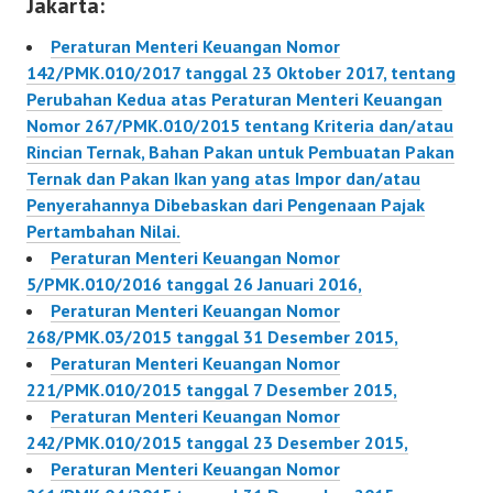
Jakarta:
Barang dan
Pembebanan Tarif Bea
Peraturan Menteri Keuangan Nomor
Masuk atas Barang
142/PMK.010/2017 tanggal 23 Oktober 2017, tentang
Impor.
Perubahan Kedua atas Peraturan Menteri Keuangan
213/PMK.010/2017
Nomor 267/PMK.010/2015 tentang Kriteria dan/atau
Rincian Ternak, Bahan Pakan untuk Pembuatan Pakan
Ternak dan Pakan Ikan yang atas Impor dan/atau
Penyerahannya Dibebaskan dari Pengenaan Pajak
Pertambahan Nilai.
Peraturan Menteri Keuangan Nomor
5/PMK.010/2016 tanggal 26 Januari 2016,
Peraturan Menteri Keuangan Nomor
268/PMK.03/2015 tanggal 31 Desember 2015,
Peraturan Menteri Keuangan Nomor
221/PMK.010/2015 tanggal 7 Desember 2015,
Peraturan Menteri Keuangan Nomor
242/PMK.010/2015 tanggal 23 Desember 2015,
Peraturan Menteri Keuangan Nomor