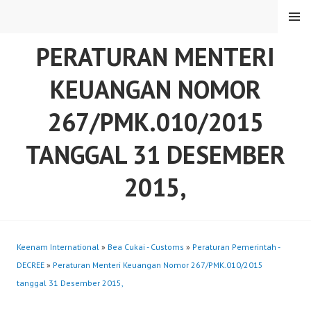
Skip
MENU
to
content
PERATURAN MENTERI
KEUANGAN NOMOR
267/PMK.010/2015
TANGGAL 31 DESEMBER
2015,
Keenam International
»
Bea Cukai - Customs
»
Peraturan Pemerintah -
DECREE
»
Peraturan Menteri Keuangan Nomor 267/PMK.010/2015
tanggal 31 Desember 2015,