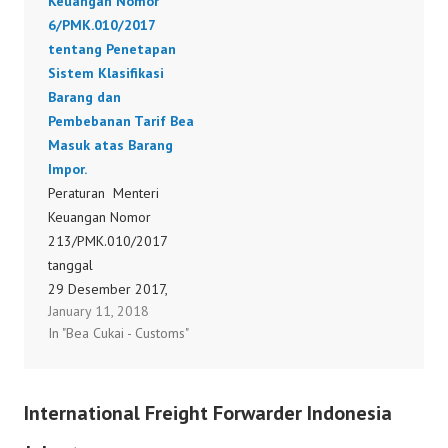
Keuangan Nomor
yang atas Impor
6/PMK.010/2017
dan/atau
tentang Penetapan
Penyerahannya
Sistem Klasifikasi
Dibebaskan dari
Barang dan
Pengenaan Pajak
Pembebanan Tarif Bea
Pertambahan Nilai.
Masuk atas Barang
142/PMK.010/2017
Impor.
Peraturan Menteri
Keuangan Nomor
213/PMK.010/2017
tanggal
29 Desember 2017,
January 11, 2018
tentang Perubahan atas
In "Bea Cukai - Customs"
Peraturan Menteri
Keuangan Nomor
6/PMK.010/2017
International Freight Forwarder Indonesia
tentang Penetapan
Sistem Klasifikasi