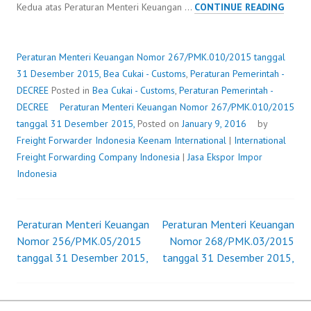
PERA
Kedua atas Peraturan Menteri Keuangan …
CONTINUE READING
MENT
KEUA
NOMO
Peraturan Menteri Keuangan Nomor 267/PMK.010/2015 tanggal
267/P
31 Desember 2015,
Bea Cukai - Customs
,
Peraturan Pemerintah -
TANG
DECREE
Posted in
Bea Cukai - Customs
,
Peraturan Pemerintah -
31
DECREE
Peraturan Menteri Keuangan Nomor 267/PMK.010/2015
DESE
tanggal 31 Desember 2015,
Posted on
January 9, 2016
by
2015,
Freight Forwarder Indonesia
Keenam International
|
International
Freight Forwarding Company Indonesia
|
Jasa Ekspor Impor
Indonesia
Peraturan Menteri Keuangan
Peraturan Menteri Keuangan
Post
Nomor 256/PMK.05/2015
Nomor 268/PMK.03/2015
tanggal 31 Desember 2015,
tanggal 31 Desember 2015,
navigation