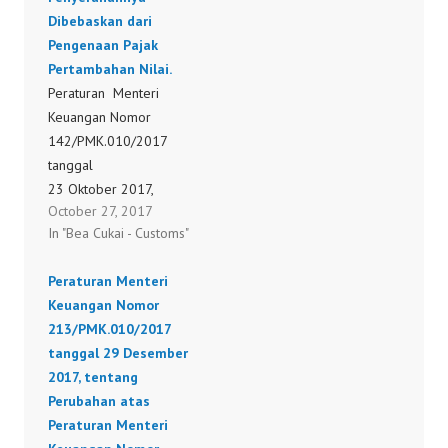
Dibebaskan dari
Pakan Ternak dan Pakan
Pengenaan Pajak
lkan yang atas Impor
Pertambahan Nilai.
dan/atau
Peraturan Menteri
Penyerahannya
Keuangan Nomor
Dibebaskan Dari
142/PMK.010/2017
Pengenaan Pajak
tanggal
Pertambahan Nilai.
23 Oktober 2017,
5/PMK.010/2016
October 27, 2017
tentang Perubahan
In "Bea Cukai - Customs"
Kedua atas Peraturan
Menteri Keuangan
Peraturan Menteri
Nomor
Keuangan Nomor
267/PMK.010/2015
213/PMK.010/2017
tentang Kriteria
tanggal 29 Desember
dan/atau Rincian Ternak,
2017, tentang
Bahan Pakan untuk
Perubahan atas
Pembuatan Pakan
Peraturan Menteri
Ternak dan Pakan Ikan