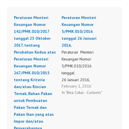
Peraturan Menteri
Peraturan Menteri
Keuangan Nomor
Keuangan Nomor
142/PMK.010/2017
5/PMK.010/2016
tanggal 23 Oktober
tanggal 26 Januari
2017, tentang
2016,
Perubahan Kedua atas
Peraturan Menteri
Peraturan Menteri
Keuangan Nomor
Keuangan Nomor
5/PMK.010/2016
267/PMK.010/2015
tanggal
tentang Kriteria
26 Januari 2016,
February 1, 2016
dan/atau Rincian
tentang Perubahan atas
In "Bea Cukai - Customs"
Ternak, Bahan Pakan
Peraturan Menteri
untuk Pembuatan
Keuangan Nomor 267
Pakan Ternak dan
/PMK.010/2015 tentang
Pakan Ikan yang atas
Kriteria dan/ atau
Impor dan/atau
Rincian Ternak, Bahan
Penyerahannya
Pakan Untuk Pembuatan