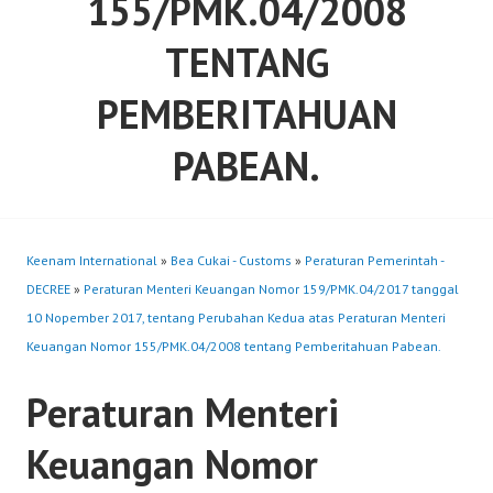
155/PMK.04/2008
TENTANG
PEMBERITAHUAN
PABEAN.
Keenam International
»
Bea Cukai - Customs
»
Peraturan Pemerintah -
DECREE
»
Peraturan Menteri Keuangan Nomor 159/PMK.04/2017 tanggal
10 Nopember 2017, tentang Perubahan Kedua atas Peraturan Menteri
Keuangan Nomor 155/PMK.04/2008 tentang Pemberitahuan Pabean.
Peraturan Menteri
Keuangan Nomor