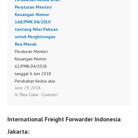
P Peraturan Menteri
Peraturan Menteri
Keuangan Nomor
Keuangan Nomor
226/PMK.04/2015
160/PMK.04/2010
tanggal
tentang Nilai Pabean
16 Desember 2015,…
untuk Penghitungan
Bea Masuk.
Peraturan Menteri
Keuangan Nomor
62/PMK.04/2018
tanggal 6 Juni 2018
Perubahan Kedua atas
June 29, 2018
Peraturan Menteri
In "Bea Cukai - Customs"
Keuangan Nomor
160/PMK.04/2010
tentang Nilai Pabean
International Freight Forwarder Indonesia
untuk Penghitungan Bea
Masuk.
Jakarta:
62/PMK.04/2018