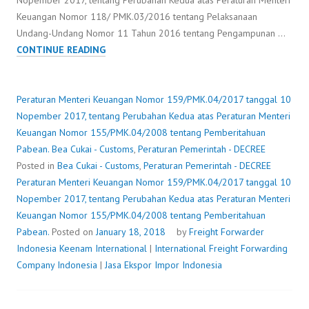
Nopember 2017, tentang Perubahan Kedua atas Peraturan Menteri
Keuangan Nomor 118/ PMK.03/2016 tentang Pelaksanaan
Undang-Undang Nomor 11 Tahun 2016 tentang Pengampunan …
PERATURAN
CONTINUE READING
MENTERI
KEUANGAN
NOMOR
Peraturan Menteri Keuangan Nomor 159/PMK.04/2017 tanggal 10
159/PMK.04/2017
Nopember 2017, tentang Perubahan Kedua atas Peraturan Menteri
TANGGAL
Keuangan Nomor 155/PMK.04/2008 tentang Pemberitahuan
10
Pabean.
Bea Cukai - Customs
,
Peraturan Pemerintah - DECREE
NOPEMBER
Posted in
Bea Cukai - Customs
,
Peraturan Pemerintah - DECREE
2017,
Peraturan Menteri Keuangan Nomor 159/PMK.04/2017 tanggal 10
TENTANG
Nopember 2017, tentang Perubahan Kedua atas Peraturan Menteri
PERUBAHAN
Keuangan Nomor 155/PMK.04/2008 tentang Pemberitahuan
KEDUA
Pabean.
Posted on
January 18, 2018
by
Freight Forwarder
ATAS
Indonesia
Keenam International
|
International Freight Forwarding
PERATURAN
Company Indonesia
|
Jasa Ekspor Impor Indonesia
MENTERI
KEUANGAN