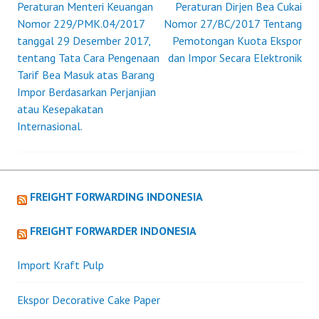
NOMOR
Peraturan Menteri Keuangan
Peraturan Dirjen Bea Cukai
Post
155/PMK.04/2008
Nomor 229/PMK.04/2017
Nomor 27/BC/2017 Tentang
TENTANG
tanggal 29 Desember 2017,
Pemotongan Kuota Ekspor
navigation
PEMBERITAHUAN
tentang Tata Cara Pengenaan
dan Impor Secara Elektronik
PABEAN.
Tarif Bea Masuk atas Barang
Impor Berdasarkan Perjanjian
atau Kesepakatan
Internasional.
FREIGHT FORWARDING INDONESIA
FREIGHT FORWARDER INDONESIA
Import Kraft Pulp
Ekspor Decorative Cake Paper