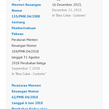
Menteri Keuangan
16 Desember 2015,
December 22, 2015
Nomor
tentang Mitra Utama
In "Bea Cukai - Customs"
155/PMK.04/2008
Kepabeanan. Peraturan
tentang
Menteri
Pemberitahuan
Keuangan Nomor
Pabean
228/PMK.04/2015
Peraturan Menteri
tanggal
Keuangan Nomor
16 Desember 2015,
104/PMK.04/2018
tentang Pengeluaran
tanggal 31 Agustus
Barang Impor Untuk
2018 Perubahan Ketiga
Peraturan Menteri
September 7, 2018
atas Peraturan Menteri
Keuangan Nomor
In "Bea Cukai - Customs"
Keuangan Nomor
227/PMK.04/2015
155/PMK.04/2008
tanggal
Peraturan Menteri
tentang Pemberitahuan
16 Desember 2015,
Keuangan Nomor
Pabean
tentang Nilai Tukar Mata
62/PMK.04/2018
104/PMK.04/2018
Uang Yang Digunakan
tanggal 6 Juni 2018
Untuk Penghitungan Dan
Perubahan Kedua atas