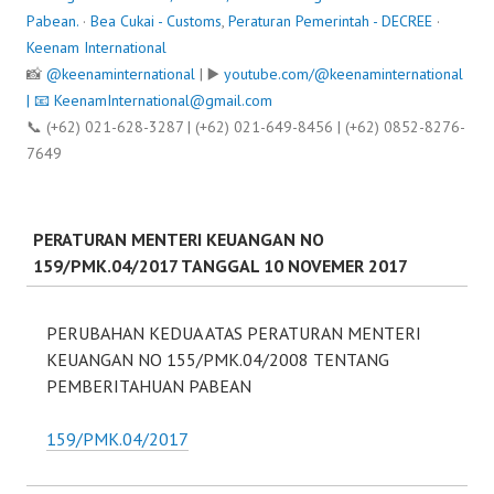
Pabean.
·
Bea Cukai - Customs
,
Peraturan Pemerintah - DECREE
·
Keenam International
📸
@keenaminternational
| ▶️
youtube.com/@keenaminternational
| 📧
KeenamInternational@gmail.com
📞 (+62) 021-628-3287 | (+62) 021-649-8456 | (+62) 0852-8276-
7649
PERATURAN MENTERI KEUANGAN NO
159/PMK.04/2017 TANGGAL 10 NOVEMER 2017
PERUBAHAN KEDUA ATAS PERATURAN MENTERI
KEUANGAN NO 155/PMK.04/2008 TENTANG
PEMBERITAHUAN PABEAN
159/PMK.04/2017