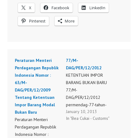
X
Facebook
LinkedIn
Pinterest
More
Peraturan Menteri
77/M-
Perdagangan Republik
DAG/PER/12/2012
Indonesia Nomor :
KETENTUAN IMPOR
63/M-
BARANG BUKAN BARU
DAG/PER/12/2009
77/M-
Tentang Ketentuan
DAG/PER/12/2012
Impor Barang Modal
permendag-77-tahun-
January 10, 2013
Bukan Baru
2012-perubahan-
In "Bea Cukai - Customs"
Peraturan Menteri
permendag-48-tahun-
Perdagangan Republik
2011-impor-barang-
Indonesia Nomor :
modal-bukan-baru