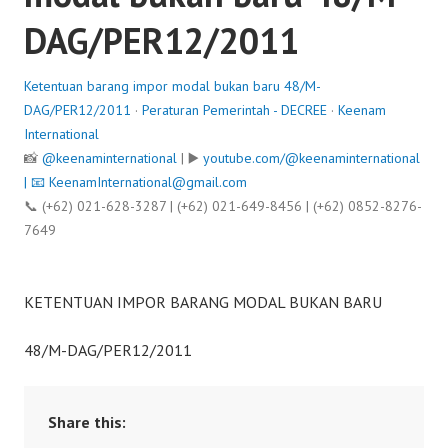
DAG/PER12/2011
Ketentuan barang impor modal bukan baru 48/M-
DAG/PER12/2011
·
Peraturan Pemerintah - DECREE
·
Keenam
International
📸
@keenaminternational
| ▶️
youtube.com/@keenaminternational
| 📧
KeenamInternational@gmail.com
📞 (+62) 021-628-3287 | (+62) 021-649-8456 | (+62) 0852-8276-
7649
KETENTUAN IMPOR BARANG MODAL BUKAN BARU
48/M-DAG/PER12/2011
Share this: