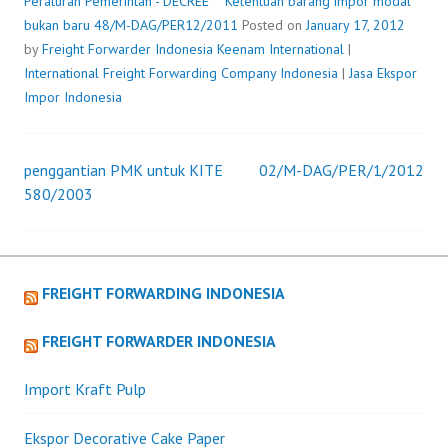
BARU
Peraturan Pemerintah - DECREE
Ketentuan barang impor modal
48/M-
bukan baru 48/M-DAG/PER12/2011
Posted on
January 17, 2012
DAG/PER12/2011
by
Freight Forwarder Indonesia
Keenam International
|
International Freight Forwarding Company Indonesia
|
Jasa Ekspor
Impor Indonesia
penggantian PMK untuk KITE
02/M-DAG/PER/1/2012
Post
580/2003
navigation
FREIGHT FORWARDING INDONESIA
FREIGHT FORWARDER INDONESIA
Import Kraft Pulp
Ekspor Decorative Cake Paper