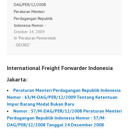
DAG/PER/12/2008
Peraturan Menteri
Perdagangan Republik
Indonesia Nomor :
October 14, 2009
57/M-
In "Peraturan Pemerintah
DAG/PER/12/2008
- DECREE"
Tanggal 24 Desember
2008 Tentang
Ketentuan Impor Barang
International Freight Forwarder Indonesia
Modal Bukan Baru
Jakarta:
Peraturan Menteri Perdagangan Republik Indonesia
Nomor : 63/M-DAG/PER/12/2009 Tentang Ketentuan
Impor Barang Modal Bukan Baru
Nomor : 57/M-DAG/PER/12/2008 Peraturan Menteri
Perdagangan Republik Indonesia Nomor : 57/M-
DAG/PER/12/2008 Tanggal 24 Desember 2008