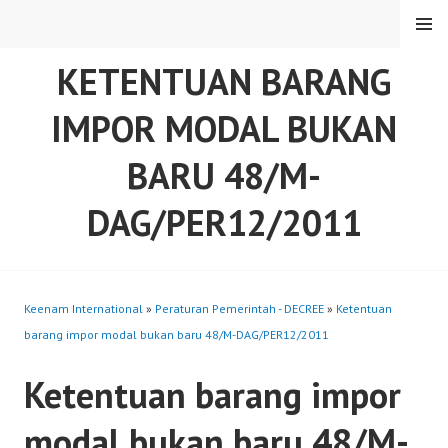
Skip
MENU
to
content
KETENTUAN BARANG
IMPOR MODAL BUKAN
BARU 48/M-
DAG/PER12/2011
Keenam International
»
Peraturan Pemerintah - DECREE
»
Ketentuan
barang impor modal bukan baru 48/M-DAG/PER12/2011
Ketentuan barang impor
modal bukan baru 48/M-