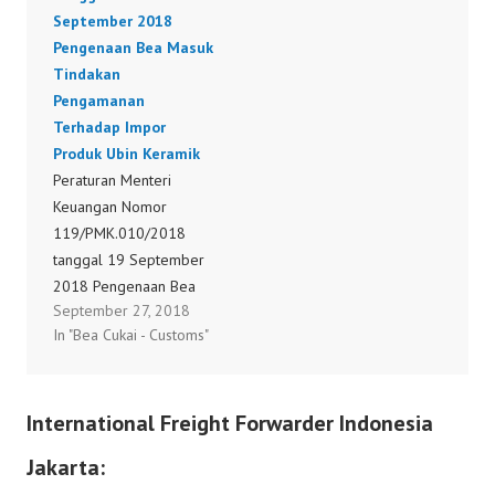
September 2018
Pengenaan Bea Masuk
Tindakan
Pengamanan
Terhadap Impor
Produk Ubin Keramik
Peraturan Menteri
Keuangan Nomor
119/PMK.010/2018
tanggal 19 September
2018 Pengenaan Bea
September 27, 2018
Masuk Tindakan
In "Bea Cukai - Customs"
Pengamanan Terhadap
Impor Produk Ubin
Keramik
International Freight Forwarder Indonesia
119/PMK.010/2018
Jakarta: