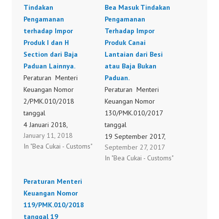
Tindakan
Bea Masuk Tindakan
Pengamanan
Pengamanan
terhadap Impor
Terhadap Impor
Produk I dan H
Produk Canai
Section dari Baja
Lantaian dari Besi
Paduan Lainnya.
atau Baja Bukan
Peraturan Menteri
Paduan.
Keuangan Nomor
Peraturan Menteri
2/PMK.010/2018
Keuangan Nomor
tanggal
130/PMK.010/2017
4 Januari 2018,
tanggal
January 11, 2018
tentang Pengenaan Bea
19 September 2017,
In "Bea Cukai - Customs"
September 27, 2017
Masuk Tindakan
tentang Pengenaan Bea
In "Bea Cukai - Customs"
Pengamanan terhadap
Masuk Tindakan
Impor Produk I dan H
Pengamanan Terhadap
Peraturan Menteri
Section dari Baja
Impor Produk Canai
Keuangan Nomor
Paduan Lainnya.
Lantaian dari Besi atau
119/PMK.010/2018
2/PMK.010/2018
Baja Bukan Paduan.
tanggal 19
130/PMK.010/2017