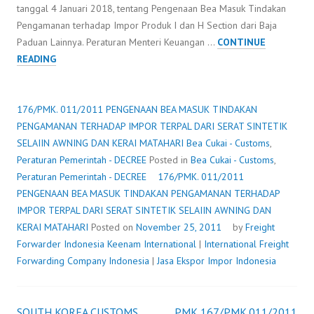
tanggal 4 Januari 2018, tentang Pengenaan Bea Masuk Tindakan
Pengamanan terhadap Impor Produk I dan H Section dari Baja
Paduan Lainnya. Peraturan Menteri Keuangan …
CONTINUE
176/PMK.
READING
011/2011
PENGENAAN
BEA
176/PMK. 011/2011 PENGENAAN BEA MASUK TINDAKAN
MASUK
PENGAMANAN TERHADAP IMPOR TERPAL DARI SERAT SINTETIK
TINDAKAN
SELAIIN AWNING DAN KERAI MATAHARI
Bea Cukai - Customs
,
PENGAMANAN
Peraturan Pemerintah - DECREE
Posted in
Bea Cukai - Customs
,
TERHADAP
Peraturan Pemerintah - DECREE
176/PMK. 011/2011
IMPOR
PENGENAAN BEA MASUK TINDAKAN PENGAMANAN TERHADAP
TERPAL
IMPOR TERPAL DARI SERAT SINTETIK SELAIIN AWNING DAN
DARI
KERAI MATAHARI
Posted on
November 25, 2011
by
Freight
SERAT
Forwarder Indonesia
Keenam International
|
International Freight
SINTETIK
Forwarding Company Indonesia
|
Jasa Ekspor Impor Indonesia
SELAIIN
AWNING
DAN
SOUTH KOREA CUSTOMS
PMK 167/PMK.011/2011