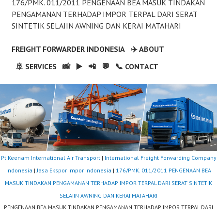
176/PMK. 011/2011 PENGENAAN BEA MASUK TINDAKAN
PENGAMANAN TERHADAP IMPOR TERPAL DARI SERAT
SINTETIK SELAIIN AWNING DAN KERAI MATAHARI
FREIGHT FORWARDER INDONESIA
✈️ ABOUT
🚢 SERVICES
📸
▶️
📲
💬
📞 CONTACT
Pt Keenam International Air Transport
|
International Freight Forwarding Company
Indonesia
|
Jasa Ekspor Impor Indonesia
|
176/PMK. 011/2011 PENGENAAN BEA
MASUK TINDAKAN PENGAMANAN TERHADAP IMPOR TERPAL DARI SERAT SINTETIK
SELAIIN AWNING DAN KERAI MATAHARI
PENGENAAN BEA MASUK TINDAKAN PENGAMANAN TERHADAP IMPOR TERPAL DARI