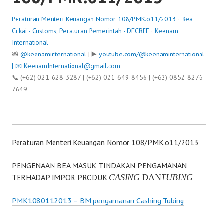
Peraturan Menteri Keuangan Nomor 108/PMK.o11/2013
·
Bea
Cukai - Customs
,
Peraturan Pemerintah - DECREE
·
Keenam
International
📸
@keenaminternational
| ▶️
youtube.com/@keenaminternational
| 📧
KeenamInternational@gmail.com
📞 (+62) 021-628-3287 | (+62) 021-649-8456 | (+62) 0852-8276-
7649
Peraturan Menteri Keuangan Nomor 108/PMK.o11/2013
PENGENAAN BEA MASUK TINDAKAN PENGAMANAN
TERHADAP IMPOR PRODUK
CASING
DAN
TUBING
PMK1080112013 – BM pengamanan Cashing Tubing