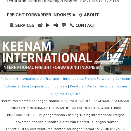
Peraturan Menteri Keuangan Nomor 108/PMK.o11/2013
FREIGHT FORWARDER INDONESIA
✈️ ABOUT
🚢 SERVICES
📸
▶️
📲
💬
📞 CONTACT
Pt Keenam International Air Transport
|
International Freight Forwarding Company
Indonesia
|
Jasa Ekspor Impor Indonesia
|
Peraturan Menteri Keuangan Nomor
108/PMK.o11/2013
Peraturan Menteri Keuangan Nomor 108/PMK.o11/2013 PENGENAAN BEA MASUK
TINDAKAN PENGAMANAN TERHADAP IMPOR PRODUK CASING DANTUBING
PMK1080112013 – BM pengamanan Cashing Tubing International Freight
Forwarder Indonesia Jakarta: Peraturan Menteri Keuangan Nomor
133/PMK.011/2009 Peraturan Menteri Keuangan Nomor 151/PMK.011/2009