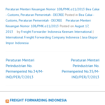
KEUANGAN
NOMOR
Peraturan Menteri Keuangan Nomor 108/PMK.o11/2013
Bea Cukai
108/PMK.O11/2013
- Customs
,
Peraturan Pemerintah - DECREE
Posted in
Bea Cukai -
Customs
,
Peraturan Pemerintah - DECREE
Peraturan Menteri
Keuangan Nomor 108/PMK.o11/2013
Posted on
August 17,
2013
by
Freight Forwarder Indonesia
Keenam International
|
International Freight Forwarding Company Indonesia
|
Jasa Ekspor
Impor Indonesia
Peraturan Menteri
Peraturan Menteri
Post
Perindustrian No.
Perindustrian No.
Permenperind No.34/M-
Permenperind No.35/M-
navigation
IND/PER/7/2013
IND/PER/7/2013
FREIGHT FORWARDING INDONESIA