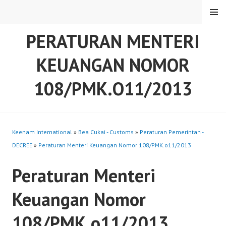
Skip
MENU
to
content
PERATURAN MENTERI
KEUANGAN NOMOR
108/PMK.O11/2013
Keenam International
»
Bea Cukai - Customs
»
Peraturan Pemerintah -
DECREE
»
Peraturan Menteri Keuangan Nomor 108/PMK.o11/2013
Peraturan Menteri
Keuangan Nomor
108/PMK.o11/2013