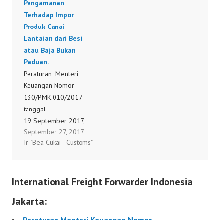
Pengamanan
Terhadap Impor
Produk Canai
Lantaian dari Besi
atau Baja Bukan
Paduan.
Peraturan Menteri
Keuangan Nomor
130/PMK.010/2017
tanggal
19 September 2017,
September 27, 2017
tentang Pengenaan Bea
In "Bea Cukai - Customs"
Masuk Tindakan
Pengamanan Terhadap
Impor Produk Canai
International Freight Forwarder Indonesia
Lantaian dari Besi atau
Baja Bukan Paduan.
Jakarta:
130/PMK.010/2017
Peraturan Menteri Keuangan Nomor