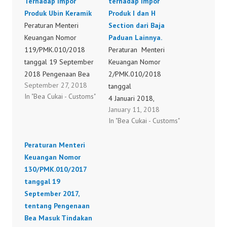
Terhadap Impor
terhadap Impor
Produk Ubin Keramik
Produk I dan H
Peraturan Menteri
Section dari Baja
Keuangan Nomor
Paduan Lainnya.
119/PMK.010/2018
Peraturan Menteri
tanggal 19 September
Keuangan Nomor
2018 Pengenaan Bea
2/PMK.010/2018
September 27, 2018
Masuk Tindakan
tanggal
In "Bea Cukai - Customs"
Pengamanan Terhadap
4 Januari 2018,
January 11, 2018
Impor Produk Ubin
tentang Pengenaan Bea
In "Bea Cukai - Customs"
Keramik
Masuk Tindakan
119/PMK.010/2018
Pengamanan terhadap
Peraturan Menteri
Impor Produk I dan H
Keuangan Nomor
Section dari Baja
130/PMK.010/2017
Paduan Lainnya.
tanggal 19
2/PMK.010/2018
September 2017,
tentang Pengenaan
Bea Masuk Tindakan