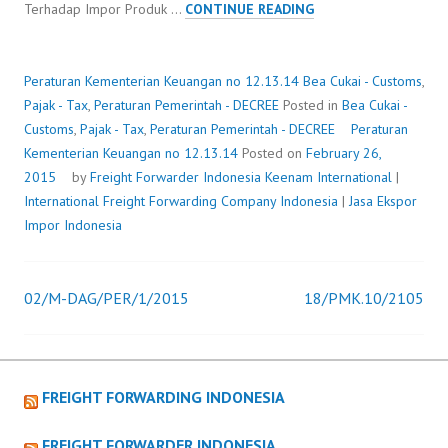
PERATURAN
Terhadap Impor Produk …
CONTINUE READING
KEMENTERIAN
KEUANGAN
NO
Peraturan Kementerian Keuangan no 12.13.14
Bea Cukai - Customs
,
12.13.14
Pajak - Tax
,
Peraturan Pemerintah - DECREE
Posted in
Bea Cukai -
Customs
,
Pajak - Tax
,
Peraturan Pemerintah - DECREE
Peraturan
Kementerian Keuangan no 12.13.14
Posted on
February 26,
2015
by
Freight Forwarder Indonesia
Keenam International
|
International Freight Forwarding Company Indonesia
|
Jasa Ekspor
Impor Indonesia
02/M-DAG/PER/1/2015
18/PMK.10/2105
Post
navigation
FREIGHT FORWARDING INDONESIA
FREIGHT FORWARDER INDONESIA