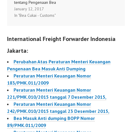
tentang Pengenaan Bea
January 12, 2017
Masuk Anti Dumping
In "Bea Cukai - Customs"
Atas Barang Impor
Biaxially Oriented
Polypropylene dari
International Freight Forwarder Indonesia
Negara Thailand dan
Vietnam.
Jakarta:
1/PMK.010/2017
Perubahan Atas Peraturan Menteri Keuangan
Pengenaan Bea Masuk Anti Dumping
Peraturan Menteri Keuangan Nomor
183/PMK.011/2009
Peraturan Menteri Keuangan Nomor
221/PMK.010/2015 tanggal 7 Desember 2015,
Peraturan Menteri Keuangan Nomor
242/PMK.010/2015 tanggal 23 Desember 2015,
Bea Masuk Anti dumping BOPP Nomor
89/PMK.011/2009