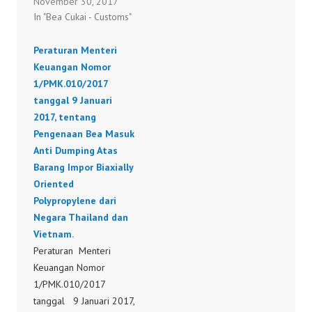
November 30, 2017
tentang Pengenaan Bea
Negara Republik Rakyat
In "Bea Cukai - Customs"
Masuk Anti Dumping
Tiongkok.
terhadap Impor Produk
27/PMK.010/2018
Peraturan Menteri
Frit dan Glasir atau
Keuangan Nomor
Preparat Semacam Itu
1/PMK.010/2017
serta Frit Kaca dan Kaca
tanggal 9 Januari
Lainnya dari Negara
2017, tentang
Republik Rakyat
Pengenaan Bea Masuk
Tiongkok.
Anti Dumping Atas
170/PMK.010/2017
Barang Impor Biaxially
Oriented
Polypropylene dari
Negara Thailand dan
Vietnam.
Peraturan Menteri
Keuangan Nomor
1/PMK.010/2017
tanggal 9 Januari 2017,