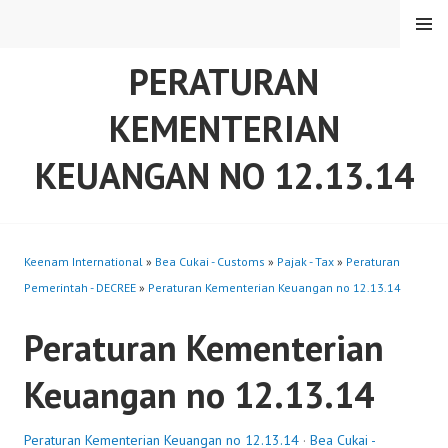
Skip
MENU
to
content
PERATURAN
KEMENTERIAN
KEUANGAN NO 12.13.14
Keenam International
»
Bea Cukai - Customs
»
Pajak - Tax
»
Peraturan
Pemerintah - DECREE
»
Peraturan Kementerian Keuangan no 12.13.14
Peraturan Kementerian
Keuangan no 12.13.14
Peraturan Kementerian Keuangan no 12.13.14
·
Bea Cukai -