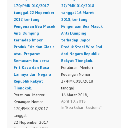
170/PMK.010/2017
27/PMK.010/2018
tanggal 22 Nopember
tanggal 16 Maret
2017, tentang
2018, tentang
Pengenaan Bea Masuk
Pengenaan Bea Masuk
Anti Dumping
Anti Dumping
terhadap Impor
terhadap lmpor
Produk Frit dan Glasir
Produk Steel Wire Rod
atau Preparat
dari Negara Republik
Semacam Itu serta
Rakyat Tiongkok.
Frit Kaca dan Kaca
Peraturan Menteri
Lainnya dari Negara
Keuangan Nomor
Republik Rakyat
27/PMK.010/2018
Tiongkok.
tanggal
Peraturan Menteri
16 Maret 2018,
April 10, 2018
Keuangan Nomor
tentang Pengenaan Bea
In "Bea Cukai - Customs"
170/PMK.010/2017
Masuk Anti Dumping
tanggal
terhadap lmpor Produk
22 Nopember 2017,
Steel Wire Rod dari