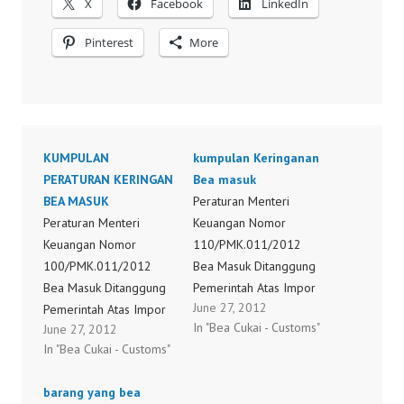
X
Facebook
LinkedIn
Pinterest
More
KUMPULAN
kumpulan Keringanan
PERATURAN KERINGAN
Bea masuk
BEA MASUK
Peraturan Menteri
Peraturan Menteri
Keuangan Nomor
Keuangan Nomor
110/PMK.011/2012
100/PMK.011/2012
Bea Masuk Ditanggung
Bea Masuk Ditanggung
Pemerintah Atas Impor
June 27, 2012
Pemerintah Atas Impor
Barang Dan Bahan Guna
In "Bea Cukai - Customs"
June 27, 2012
Barang Dan Bahan Guna
Pembuatan Bagian
In "Bea Cukai - Customs"
Perbaikan Dan/Atau
Tertentu Alat Besar
Pemeliharaan Pesawat
Dan/ Atau Perakitan Alat
barang yang bea
Terbang Untuk Tahun
Besar Untuk Tahun