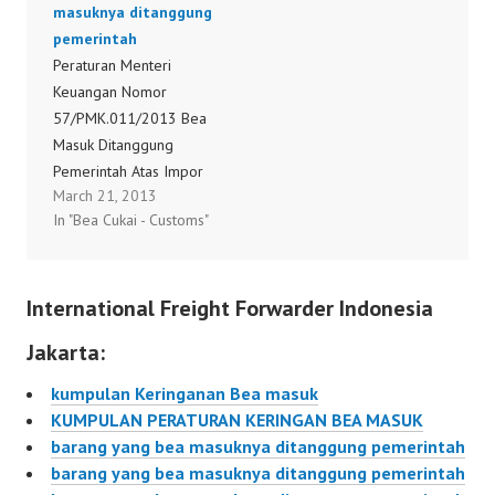
masuknya ditanggung
Anggaran 2012 (, pkpn,
Anggaran 2012 (, pkpn,
pemerintah
PMK1000112012.pdf,
PMK1100112012.pdf,
Peraturan Menteri
tanggal 26-06-2012,
tanggal 26-06-2012,
Keuangan Nomor
format ) Peraturan
format ) Peraturan
57/PMK.011/2013 Bea
Menteri Keuangan
Menteri Keuangan
Masuk Ditanggung
Nomor
Nomor
Pemerintah Atas Impor
99/PMK.011/2012 Bea
109/PMK.011/2012
March 21, 2013
Barang Dan Bahan Guna
Masuk Ditanggung
Bea Masuk Ditanggung
In "Bea Cukai - Customs"
Pembuatan Dan/Atau
Pemerintah Atas Impor
Pemerintah Atas Impor
Perbaikan Kapal Untuk
Barang Dan Bahan Guna
Barang Dan Bahan…
Tahun Anggaran 2013 (,
Pembuatan Kemasan
International Freight Forwarder Indonesia
pkpn, PMK0570112013,
Infus Dan/Atau…
tanggal 21-03-2013,
Jakarta:
format ) Peraturan
Menteri Keuangan
kumpulan Keringanan Bea masuk
Nomor
KUMPULAN PERATURAN KERINGAN BEA MASUK
58/PMK.011/2013 Bea
barang yang bea masuknya ditanggung pemerintah
Masuk Ditanggung
barang yang bea masuknya ditanggung pemerintah
Pemerintah Atas Impor