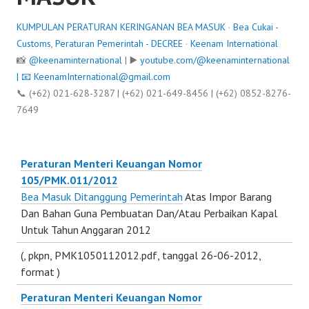
KUMPULAN PERATURAN KERINGANAN BEA MASUK
·
Bea Cukai -
Customs
,
Peraturan Pemerintah - DECREE
·
Keenam International
📸
@keenaminternational
| ▶️
youtube.com/@keenaminternational
| 📧
KeenamInternational@gmail.com
📞 (+62) 021-628-3287 | (+62) 021-649-8456 | (+62) 0852-8276-
7649
Peraturan Menteri Keuangan Nomor
105/PMK.011/2012
Bea Masuk Ditanggung Pemerintah
Atas Impor Barang
Dan Bahan Guna Pembuatan Dan/Atau Perbaikan Kapal
Untuk Tahun Anggaran 2012
(
, pkpn, PMK1050112012.pdf, tanggal 26-06-2012,
format
)
Peraturan Menteri Keuangan Nomor