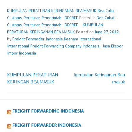
KERINGANAN
BEA
KUMPULAN PERATURAN KERINGANAN BEA MASUK
Bea Cukai -
MASUK
Customs
,
Peraturan Pemerintah - DECREE
Posted in
Bea Cukai -
Customs
,
Peraturan Pemerintah - DECREE
KUMPULAN
PERATURAN KERINGANAN BEA MASUK
Posted on
June 27, 2012
by
Freight Forwarder Indonesia
Keenam International
|
International Freight Forwarding Company Indonesia
|
Jasa Ekspor
Impor Indonesia
KUMPULAN PERATURAN
kumpulan Keringanan Bea
Post
KERINGAN BEA MASUK
masuk
navigation
FREIGHT FORWARDING INDONESIA
FREIGHT FORWARDER INDONESIA