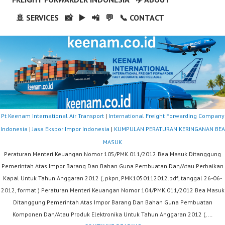
🚢 SERVICES
📸
▶️
📲
💬
📞 CONTACT
Pt Keenam International Air Transport
|
International Freight Forwarding Company
Indonesia
|
Jasa Ekspor Impor Indonesia
|
KUMPULAN PERATURAN KERINGANAN BEA
MASUK
Peraturan Menteri Keuangan Nomor 105/PMK.011/2012 Bea Masuk Ditanggung
Pemerintah Atas Impor Barang Dan Bahan Guna Pembuatan Dan/Atau Perbaikan
Kapal Untuk Tahun Anggaran 2012 (, pkpn, PMK1050112012.pdf, tanggal 26-06-
2012, format ) Peraturan Menteri Keuangan Nomor 104/PMK.011/2012 Bea Masuk
Ditanggung Pemerintah Atas Impor Barang Dan Bahan Guna Pembuatan
Komponen Dan/Atau Produk Elektronika Untuk Tahun Anggaran 2012 (, …