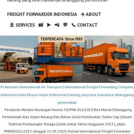
FREIGHT FORWARDER INDONESIA
✈️ ABOUT
🚢 SERVICES
📸
▶️
📲
💬
📞 CONTACT
Pt Keenam International Air Transport
|
International Freight Forwarding Company
Indonesia
|
Jasa Ekspor Impor Indonesia
|
barang yang bea masuknya ditanggung
pemerintah
Peraturan Menteri Keuangan Nomor 56/PMK.011/2013 Bea Masuk Ditanggung
Pemerintah Atas Impor Barang Dan Bahan Guna Pembuatan Turbin Uap (Steam
Turbine) Pembangkit Tenaga Listrik Untuk Tahun Anggaran 2013 (, pkpn,
PMK0560112013, tanggal 21-03-2013, format International Freight Forwarder