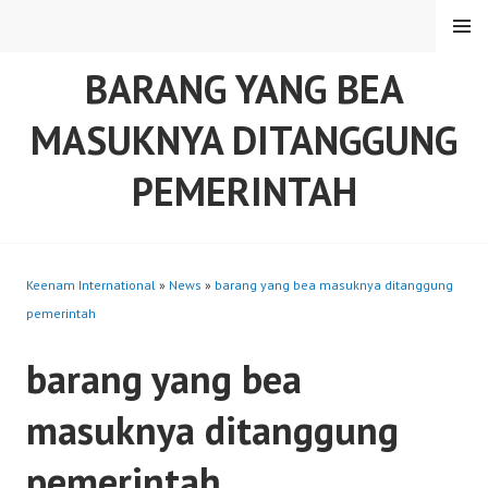
Skip
MENU
to
content
BARANG YANG BEA
MASUKNYA DITANGGUNG
PEMERINTAH
Keenam International
»
News
»
barang yang bea masuknya ditanggung
pemerintah
barang yang bea
masuknya ditanggung
pemerintah