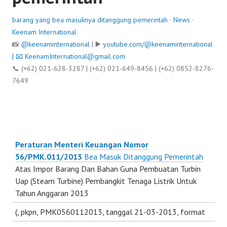
barang yang bea masuknya ditanggung pemerintah
·
News
·
Keenam International
📸
@keenaminternational
| ▶️
youtube.com/@keenaminternational
| 📧
KeenamInternational@gmail.com
📞 (+62) 021-628-3287 | (+62) 021-649-8456 | (+62) 0852-8276-
7649
Peraturan Menteri Keuangan Nomor
56/PMK.011/2013
Bea Masuk Ditanggung Pemerintah
Atas Impor Barang Dan Bahan Guna Pembuatan Turbin
Uap (Steam Turbine) Pembangkit Tenaga Listrik Untuk
Tahun Anggaran 2013
(
, pkpn, PMK0560112013, tanggal 21-03-2013, format