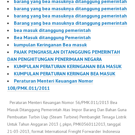
barang yang bea masuknya ditanggung pemerintah
PMK0620112013,
barang yang bea masuknya ditanggung pemerintah
tanggal 21-03-2013,
barang yang bea masuknya ditanggung pemerintah
format ) Peraturan
Barang yang bea masuknya ditanggung pemerintah
Menteri Keuangan
bea masuk ditanggung pemerintah
Nomor
Bea Masuk ditanggung Pemerintah
63/PMK.011/2013 Bea
kumpulan Keringanan Bea masuk
Masuk Ditanggung
PAJAK PENGHASILAN DITANGGUNG PEMERINTAH
Pemerintah…
DAN PENGHITUNGAN PENERIMAAN NEGARA
KUMPULAN PERATURAN KERINGANAN BEA MASUK
KUMPULAN PERATURAN KERINGAN BEA MASUK
Peraturan Menteri Keuangan Nomor
108/PMK.011/2011
Peraturan Menteri Keuangan Nomor 56/PMK.011/2013 Bea
Masuk Ditanggung Pemerintah Atas Impor Barang Dan Bahan Guna
Pembuatan Turbin Uap (Steam Turbine) Pembangkit Tenaga Listrik
Untuk Tahun Anggaran 2013 (, pkpn, PMK0560112013, tanggal
21-03-2013, format International Freight Forwarder Indonesia