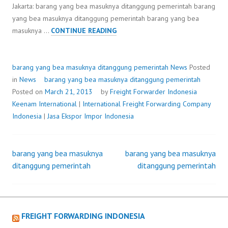
Jakarta: barang yang bea masuknya ditanggung pemerintah barang
yang bea masuknya ditanggung pemerintah barang yang bea
BARANG
masuknya …
CONTINUE READING
YANG
BEA
MASUKNYA
barang yang bea masuknya ditanggung pemerintah
News
Posted
DITANGGUNG
in
News
barang yang bea masuknya ditanggung pemerintah
PEMERINTAH
Posted on
March 21, 2013
by
Freight Forwarder Indonesia
Keenam International
|
International Freight Forwarding Company
Indonesia
|
Jasa Ekspor Impor Indonesia
barang yang bea masuknya
barang yang bea masuknya
Post
ditanggung pemerintah
ditanggung pemerintah
navigation
FREIGHT FORWARDING INDONESIA