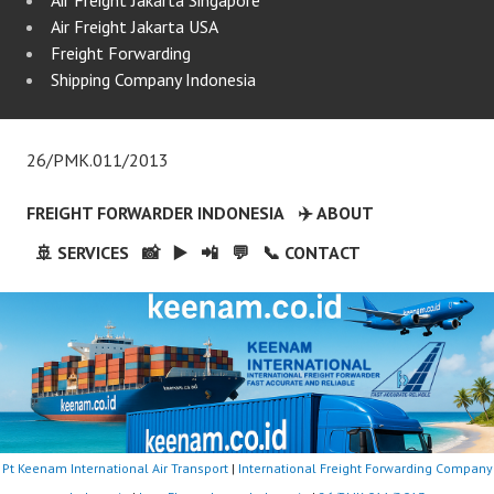
Air Freight Jakarta Singapore
Air Freight Jakarta USA
Freight Forwarding
Shipping Company Indonesia
26/PMK.011/2013
FREIGHT FORWARDER INDONESIA
✈️ ABOUT
🚢 SERVICES
📸
▶️
📲
💬
📞 CONTACT
Pt Keenam International Air Transport
|
International Freight Forwarding Company