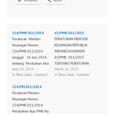
Pinterest
More
116/PMK.011/2014
65/PMK.011/2013
Peraturan Menteri
PERATURAN MENTERI
Keuangan Nomor
KEUANGAN REPUBLIK
116/PMK.011/2014
INDONESIA NOMOR
tanggal 16 Juni 2014,
65/PMK .011/2013
tentang Perubahan Atas
TENTANG PERATURAN
June 23, 2014
March 26, 2013
Peraturan Menteri
MENTERI KEUANGAN
In "Bea Cukai - Customs"
In "Bea Cukai - Customs"
Keuangan Nomor
TENTANG PENGENAAN
26/PMK.011/2013
BEA MASUK ANTI
224/PM.011/2014
tentang Penetapan Tarif
DUMPING TERHADAP
Peraturan Menteri
Bea Masuk Dalam
IMPOR PRODUK CANAl
Keuangan Nomor
Rangka Perjanjian
LANTAIAN DARI BESI
224/PMK.011/2014
Perdagangan
ATAU BAJA BUKAN
Perubahan Atas PMK No.
Preferensial Antara
PADUAN DARI NEGARA