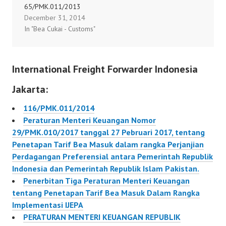
65/PMK.011/2013
Pemerintah Republik
JEPANG, REPUBLIK
December 31, 2014
Tentang Pengenaan Bea
Indonesia dan
KOREA, TAIWAN,
In "Bea Cukai - Customs"
Masuk Anti Dumping
Pemerintah Republik
REPUBLIK RAKYAT
Terhadap Impor Produk
Islam Pakistan.
TIONGKOK, DAN
Canai Lantaian Dari Besi
REPUBLIK SOSIALIS
International Freight Forwarder Indonesia
Atau Baja, Bukan Paduan
VIETNAM
Dari Negara Jepang,
65/PMK.011/2013
Jakarta:
Republik Korea, Taiwan,
Republik Rakyat
116/PMK.011/2014
Tiongkok, Dan Republik
Peraturan Menteri Keuangan Nomor
Sosialis Vietnam
29/PMK.010/2017 tanggal 27 Pebruari 2017, tentang
Penetapan Tarif Bea Masuk dalam rangka Perjanjian
Perdagangan Preferensial antara Pemerintah Republik
Indonesia dan Pemerintah Republik Islam Pakistan.
Penerbitan Tiga Peraturan Menteri Keuangan
tentang Penetapan Tarif Bea Masuk Dalam Rangka
Implementasi IJEPA
PERATURAN MENTERI KEUANGAN REPUBLIK