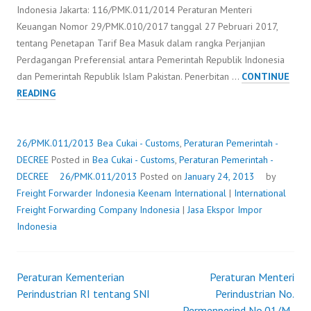
Indonesia Jakarta: 116/PMK.011/2014 Peraturan Menteri
Keuangan Nomor 29/PMK.010/2017 tanggal 27 Pebruari 2017,
tentang Penetapan Tarif Bea Masuk dalam rangka Perjanjian
Perdagangan Preferensial antara Pemerintah Republik Indonesia
dan Pemerintah Republik Islam Pakistan. Penerbitan …
CONTINUE
26/PMK.011/2013
READING
26/PMK.011/2013
Bea Cukai - Customs
,
Peraturan Pemerintah -
DECREE
Posted in
Bea Cukai - Customs
,
Peraturan Pemerintah -
DECREE
26/PMK.011/2013
Posted on
January 24, 2013
by
Freight Forwarder Indonesia
Keenam International
|
International
Freight Forwarding Company Indonesia
|
Jasa Ekspor Impor
Indonesia
Peraturan Kementerian
Peraturan Menteri
Post
Perindustrian RI tentang SNI
Perindustrian No.
Permenperind No.01/M-