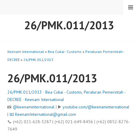
Skip
MENU
to
content
26/PMK.011/2013
Keenam International
»
Bea Cukai - Customs
»
Peraturan Pemerintah -
DECREE
»
26/PMK.011/2013
26/PMK.011/2013
26/PMK.011/2013
·
Bea Cukai - Customs
,
Peraturan Pemerintah -
DECREE
·
Keenam International
📸
@keenaminternational
| ▶️
youtube.com/@keenaminternational
| 📧
KeenamInternational@gmail.com
📞 (+62) 021-628-3287 | (+62) 021-649-8456 | (+62) 0852-8276-
7649