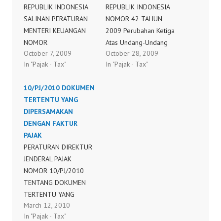
REPUBLIK INDONESIA
REPUBLIK INDONESIA
SALINAN PERATURAN
NOMOR 42 TAHUN
MENTERI KEUANGAN
2009 Perubahan Ketiga
NOMOR
Atas Undang-Undang
October 7, 2009
October 28, 2009
45/PMK.03/2008
Nomor 8 Tahun 1983
In "Pajak - Tax"
In "Pajak - Tax"
TENTANG PEDOMAN
Tentang Pajak
PENGHITUNGAN
Pertambahan Nilai
10/PJ/2010 DOKUMEN
PENGKREDITAN PAJAK
Barang Dan Jasa Dan
TERTENTU YANG
MASUKAN BAGI
Pajak Penjualan Atas
DIPERSAMAKAN
PENGUSAHA KENA
Barang Mewah
DENGAN FAKTUR
PAJAK YANG
PAJAK
BERDASARKAN
PERATURAN DIREKTUR
UNDANG-UNDANG
JENDERAL PAJAK
NOMOR 7 TAHUN 1983
NOMOR 10/PJ/2010
TENTANG PAJAK
TENTANG DOKUMEN
PENGHASILAN
TERTENTU YANG
SEBAGAIMANA TELAH
March 12, 2010
KEDUDUKANNYA
BEBERAPA KALI DIUBAH
In "Pajak - Tax"
DIPERSAMAKAN
TERAKHIR DENGAN