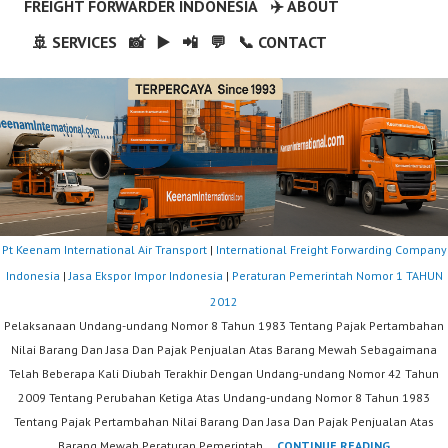
FREIGHT FORWARDER INDONESIA
✈️ ABOUT
🚢 SERVICES
📸
▶️
📲
💬
📞 CONTACT
Pt Keenam International Air Transport
|
International Freight Forwarding Company
Indonesia
|
Jasa Ekspor Impor Indonesia
|
Peraturan Pemerintah Nomor 1 TAHUN
2012
Pelaksanaan Undang-undang Nomor 8 Tahun 1983 Tentang Pajak Pertambahan
Nilai Barang Dan Jasa Dan Pajak Penjualan Atas Barang Mewah Sebagaimana
Telah Beberapa Kali Diubah Terakhir Dengan Undang-undang Nomor 42 Tahun
2009 Tentang Perubahan Ketiga Atas Undang-undang Nomor 8 Tahun 1983
Tentang Pajak Pertambahan Nilai Barang Dan Jasa Dan Pajak Penjualan Atas
PERATUR
Barang Mewah Peraturan Pemerintah …
CONTINUE READING