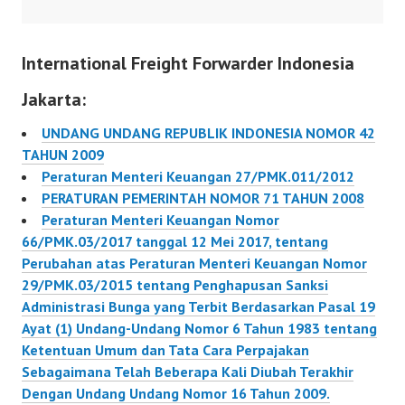
DENGAN FAKTUR PAJAK
UNDANG-UNDANG
DIREKTUR JENDERAL
NOMOR 17 TAHUN
International Freight Forwarder Indonesia
PAJAK, Menimbang :
2000 MEMILIH
bahwa untuk
DIKENAKAN PAJAK
Jakarta:
melaksanakan ketentuan
DENGAN
Pasal 13 ayat (6)
MENGGUNAKAN NORMA
UNDANG UNDANG REPUBLIK INDONESIA NOMOR 42
Undang-Undang Nomor
PENGHITUNGAN
TAHUN 2009
8 Tahun 1983 tentang
PENGHASILAN…
Peraturan Menteri Keuangan 27/PMK.011/2012
Pajak Pertambahan Nilai
PERATURAN PEMERINTAH NOMOR 71 TAHUN 2008
Barang dan Jasa dan
Peraturan Menteri Keuangan Nomor
Pajak Penjualan atas
66/PMK.03/2017 tanggal 12 Mei 2017, tentang
Barang Mewah
Perubahan atas Peraturan Menteri Keuangan Nomor
sebagaimana telah
29/PMK.03/2015 tentang Penghapusan Sanksi
beberapa kali…
Administrasi Bunga yang Terbit Berdasarkan Pasal 19
Ayat (1) Undang-Undang Nomor 6 Tahun 1983 tentang
Ketentuan Umum dan Tata Cara Perpajakan
Sebagaimana Telah Beberapa Kali Diubah Terakhir
Dengan Undang Undang Nomor 16 Tahun 2009.