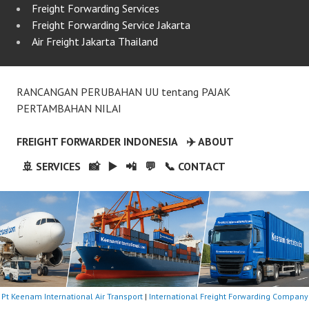
Freight Forwarding Services
Freight Forwarding Service Jakarta
Air Freight Jakarta Thailand
RANCANGAN PERUBAHAN UU tentang PAJAK
PERTAMBAHAN NILAI
FREIGHT FORWARDER INDONESIA
✈️ ABOUT
🚢 SERVICES
📸
▶️
📲
💬
📞 CONTACT
Pt Keenam International Air Transport
|
International Freight Forwarding Company