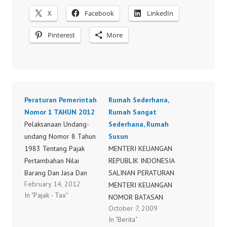
X
Facebook
LinkedIn
Pinterest
More
Peraturan Pemerintah
Rumah Sederhana,
Nomor 1 TAHUN 2012
Rumah Sangat
Pelaksanaan Undang-
Sederhana, Rumah
undang Nomor 8 Tahun
Susun
1983 Tentang Pajak
MENTERI KEUANGAN
Pertambahan Nilai
REPUBLIK INDONESIA
Barang Dan Jasa Dan
SALINAN PERATURAN
February 14, 2012
Pajak Penjualan Atas
MENTERI KEUANGAN
In "Pajak - Tax"
Barang Mewah
NOMOR BATASAN
October 7, 2009
Sebagaimana Telah
RUMAH SEDERHANA,
In "Berita"
Beberapa Kali Diubah
RUMAH SANGAT