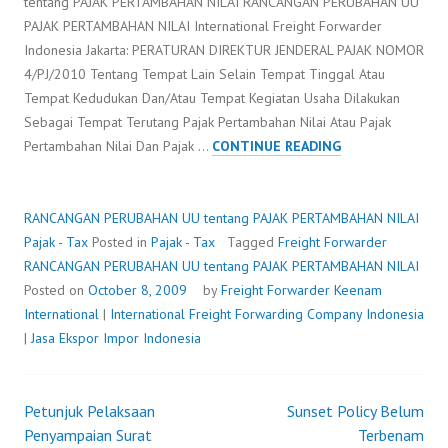
tentang PAJAK PERTAMBAHAN NILAI RANCANGAN PERUBAHAN UU
PAJAK PERTAMBAHAN NILAI International Freight Forwarder
Indonesia Jakarta: PERATURAN DIREKTUR JENDERAL PAJAK NOMOR
4/PJ/2010 Tentang Tempat Lain Selain Tempat Tinggal Atau
Tempat Kedudukan Dan/Atau Tempat Kegiatan Usaha Dilakukan
Sebagai Tempat Terutang Pajak Pertambahan Nilai Atau Pajak
RANCANGAN
Pertambahan Nilai Dan Pajak …
CONTINUE READING
PERUBAHAN
UU
TENTANG
RANCANGAN PERUBAHAN UU tentang PAJAK PERTAMBAHAN NILAI
PAJAK
Pajak - Tax
Posted in
Pajak - Tax
Tagged
Freight Forwarder
PERTAMBAHAN
RANCANGAN PERUBAHAN UU tentang PAJAK PERTAMBAHAN NILAI
NILAI
Posted on
October 8, 2009
by
Freight Forwarder
Keenam
International
|
International Freight Forwarding Company Indonesia
|
Jasa Ekspor Impor Indonesia
Petunjuk Pelaksaan
Sunset Policy Belum
Post
Penyampaian Surat
Terbenam