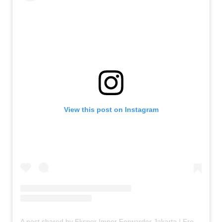
View this post on Instagram
A post shared by Ekspor Impor Forwarder Jakarta | Freight Forwarding Indonesia (@keenamid)