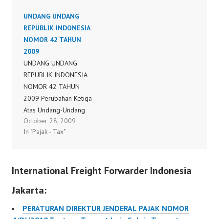
Terakhir Dengan
SEDERHANA, RUMAH
UNDANG UNDANG
Undang-undang Nomor
SUSUN PERUBAHAN
REPUBLIK INDONESIA
42 Tahun 2009 Tentang
ATAS PERATURAN
NOMOR 42 TAHUN
Perubahan Ketiga Atas
MENTERI KEUANGAN
2009
Undang-undang Nomor
NOMOR
UNDANG UNDANG
8 Tahun 1983 Tentang
36/PMK.03/2007
REPUBLIK INDONESIA
Pajak Pertambahan Nilai
TENTANG BATASAN
NOMOR 42 TAHUN
Barang Dan Jasa Dan
RUMAH SEDERHANA,
2009 Perubahan Ketiga
Pajak Penjualan…
RUMAH SANGAT
Atas Undang-Undang
SEDERHANA, RUMAH
October 28, 2009
Nomor 8 Tahun 1983
SUSUN SEDERHANA,
In "Pajak - Tax"
Tentang Pajak
PONDOK BORO,
Pertambahan Nilai
ASRAMA MAHASISWA
Barang Dan Jasa Dan
DAN PELAJAR SERTA
International Freight Forwarder Indonesia
Pajak Penjualan Atas
PERUMAHAN LAINNYA
Barang Mewah
YANG ATAS
Jakarta:
PENYERAHANNYA
DIBEBASKAN DARI
PERATURAN DIREKTUR JENDERAL PAJAK NOMOR
PENGENAAN PAJAK…