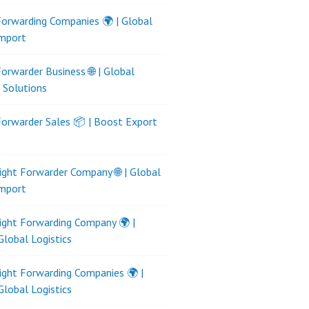
Forwarding Companies 🌍 | Global
Import
Forwarder Business 🌐 | Global
s Solutions
Forwarder Sales 📦 | Boost Export
ight Forwarder Company 🌐 | Global
Import
ight Forwarding Company 🌍 |
Global Logistics
ight Forwarding Companies 🌍 |
Global Logistics