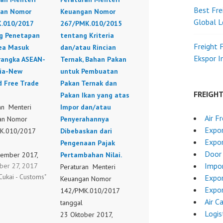
Best Fre
an Nomor
Keuangan Nomor
Global L
.010/2017
267/PMK.010/2015
g Penetapan
tentang Kriteria
Freight 
Bea Masuk
dan/atau Rincian
Ekspor 
rangka ASEAN-
Ternak, Bahan Pakan
lia-New
untuk Pembuatan
d Free Trade
Pakan Ternak dan
FREIGH
Pakan Ikan yang atas
an Menteri
Impor dan/atau
Air F
an Nomor
Penyerahannya
Expor
K.010/2017
Dibebaskan dari
Expo
l
Pengenaan Pajak
Door 
tember 2017,
Pertambahan Nilai.
Impor
ber 27, 2017
 Perubahan atas
Peraturan Menteri
Cukai - Customs"
Expor
an Menteri
Keuangan Nomor
Expor
an Nomor
142/PMK.010/2017
Air C
.010/2017
tanggal
Logis
 Penetapan Tarif
23 Oktober 2017,