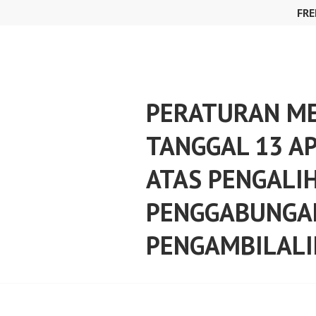
Skip
FRE
to
content
PERATURAN ME
TANGGAL 13 AP
ATAS PENGALI
PENGGABUNGAN
PENGAMBILALI