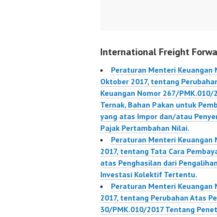
Tentang Penetapan Tarif
Bea Ma
Bea Masuk Dalam
rangka 
Rangka Persetujuan
New Ze
Antara Republik
Trade A
International Freight Forwa
Indonesia Dan Jepang
129/PM
Mengenai Suatu
Peraturan Menteri Keuangan
Kemitraan Ekonomi.
Oktober 2017, tentang Perubaha
63/PMK.010/2017
Keuangan Nomor 267/PMK.010/201
Ternak, Bahan Pakan untuk Pemb
yang atas Impor dan/atau Penye
Pajak Pertambahan Nilai.
Peraturan Menteri Keuangan 
2017, tentang Tata Cara Pembay
atas Penghasilan dari Pengaliha
Investasi Kolektif Tertentu.
Peraturan Menteri Keuangan 
2017, tentang Perubahan Atas P
30/PMK.010/2017 Tentang Penet