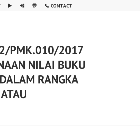

▶️
📲
💬
📞 CONTACT
2/PMK.010/2017
NAAN NILAI BUKU
 DALAM RANGKA
 ATAU