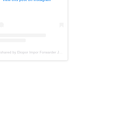
A post shared by Ekspor Impor Forwarder Jakarta | Freight Forwarding Indonesia (@keenamid)