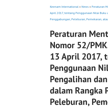
Keenam International
»
News
»
Peraturan M
April 2017, tentang Penggunaan Nilai Buku
Penggabungan, Peleburan, Pemekaran, ata
Peraturan Ment
Nomor 52/PMK.
13 April 2017, 
Penggunaan Nil
Pengalihan dan
dalam Rangka 
Peleburan, Pem