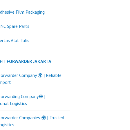
dhesive Film Packaging
NC Spare Parts
ertas Alat Tulis
GHT FORWARDER JAKARTA
Forwarder Company 🌍 | Reliable
Import
Forwarding Company 🌐 |
ional Logistics
Forwarder Companies 🌍 | Trusted
ogistics