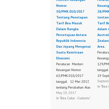
Nomor
Keuang
30/PMK.010/2017
28/PMK
Tentang Penetapan
tentan
Tarif Bea Masuk
Tarif 
Dalam Rangka
dalam 
Persetujuan Antara
Austra
Republik Indonesia
Zealan
Dan Jepang Mengenai
Area.
Suatu Kemitraan
Peratur
Ekonomi.
Keuang
Peraturan Menteri
129/PM
Keuangan Nomor
tangga
63/PMK.010/2017
19 Sep
Septem
tanggal 12 Mei 2017,
tentang
In "Bea 
tentang Perubahan Atas
Peratur
May 19, 2017
Peraturan Menteri
Keuang
In "Bea Cukai - Customs"
Keuangan Nomor
28/PMK
30/PMK.010/2017
tentang