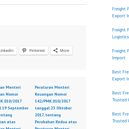
Freight 
Export 
Freight 
Logistic
LinkedIn
Pinterest
More
Freight 
Import
Best Fre
Export 
ran Menteri
Peraturan Menteri
Best Fre
an Nomor
Keuangan Nomor
Trusted 
K.010/2017
142/PMK.010/2017
l 19 September
tanggal 23 Oktober
Best Fre
tentang
2017, tentang
Trusted 
han atas
Perubahan Kedua atas
ran Menteri
Peraturan Menteri