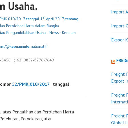
n Usaha.
Import A
PMK.010/2017 tanggal 13 April 2017, tentang
Import C
 dan Perolehan Harta dalam Rangka
tau Pengambilalihan Usaha.
·
News
·
Keenam
Ekspor K
om/@keenaminternational |
9-8456 | (+62) 0852-8276-7649
FREI
Freight 
Export 
Nomor
52/PMK.010/2017
tanggal
Freight 
Internat
u atas Pengalihan dan Perolehan Harta
Freight 
Peleburan, Pemekaran, atau
Global L