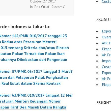
Cust
October 27, 2017
suk dalam
tentang Perubahan
In "Bea Cukai - Customs"
ASEAN-Australia-
Kedua atas Peraturan
aland Free
Menteri Keuangan
FREIGH
rea.
Nomor
rder Indonesia Jakarta:
K.010/2017 3
267/PMK.010/2015
Expor
tentang Kriteria dan/atau
 Nomor 142/PMK.010/2017 tanggal 23
Overs
Rincian Ternak, Bahan
n Kedua atas Peraturan Menteri
AIR 
Pakan untuk Pembuatan
5 tentang Kriteria dan/atau Rincian
Ekspo
Pakan Ternak dan Pakan
uatan Pakan Ternak dan Pakan Ikan
Air F
Ikan yang atas Impor
rahannya Dibebaskan dari Pengenaan
Impor
dan/atau Penyerahannya
Custo
Dibebaskan dari
Nomor 37/PMK.03/2017 tanggal 3 Maret
Expor
Pengenaan Pajak
aran dan Pelaporan Pajak Penghasilan
Air F
Pertambahan Nilai.
n Real Estat dalam Skema Kontrak
Ekspo
142/PMK.010/2017
Nomor 63/PMK.010/2017 tanggal 12 Mei
eraturan Menteri Keuangan Nomor
FREIGH
apan Tarif Bea Masuk Dalam Rangka