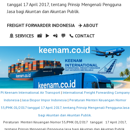
tanggal 17 April 2017, tentang Prinsip Mengenali Pengguna
Jasa bagi Akuntan dan Akuntan Publik.
FREIGHT FORWARDER INDONESIA
✈️ ABOUT
🚢 SERVICES
📸
▶️
📲
💬
📞 CONTACT
Pt Keenam International Air Transport
|
International Freight Forwarding Company
Indonesia
|
Jasa Ekspor Impor Indonesia
|
Peraturan Menteri Keuangan Nomor
55/PMK.01/2017 tanggal 17 April 2017, tentang Prinsip Mengenali Pengguna Jasa
bagi Akuntan dan Akuntan Publik.
Peraturan Menteri Keuangan Nomor 55/PMK.01/2017 tanggal 17 April 2017,
tentang Prinsip Mengenali Pengguna Jasa bagi Akuntan dan Akuntan Publik.