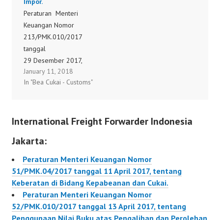
Impor.
Peraturan Menteri
Keuangan Nomor
213/PMK.010/2017
tanggal
29 Desember 2017,
January 11, 2018
tentang Perubahan atas
In "Bea Cukai - Customs"
Peraturan Menteri
Keuangan Nomor
6/PMK.010/2017
International Freight Forwarder Indonesia
tentang Penetapan
Sistem Klasifikasi
Jakarta:
Barang dan
Pembebanan Tarif Bea
Peraturan Menteri Keuangan Nomor
Masuk atas Barang
51/PMK.04/2017 tanggal 11 April 2017, tentang
Impor.
Keberatan di Bidang Kepabeanan dan Cukai.
213/PMK.010/2017
Peraturan Menteri Keuangan Nomor
52/PMK.010/2017 tanggal 13 April 2017, tentang
Penggunaan Nilai Buku atas Pengalihan dan Perolehan