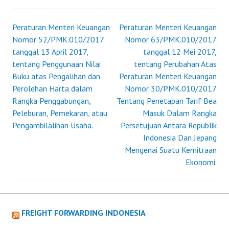
PENGGUNA
JASA
BAGI
Peraturan Menteri Keuangan
Peraturan Menteri Keuangan
Post
AKUNTAN
Nomor 52/PMK.010/2017
Nomor 63/PMK.010/2017
DAN
tanggal 13 April 2017,
tanggal 12 Mei 2017,
navigation
AKUNTAN
tentang Penggunaan Nilai
tentang Perubahan Atas
PUBLIK.
Buku atas Pengalihan dan
Peraturan Menteri Keuangan
Perolehan Harta dalam
Nomor 30/PMK.010/2017
Rangka Penggabungan,
Tentang Penetapan Tarif Bea
Peleburan, Pemekaran, atau
Masuk Dalam Rangka
Pengambilalihan Usaha.
Persetujuan Antara Republik
Indonesia Dan Jepang
Mengenai Suatu Kemitraan
Ekonomi.
FREIGHT FORWARDING INDONESIA