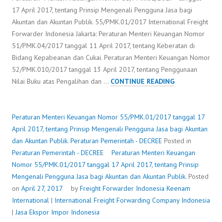
17 April 2017, tentang Prinsip Mengenali Pengguna Jasa bagi
Akuntan dan Akuntan Publik. 55/PMK.01/2017 International Freight
Forwarder Indonesia Jakarta: Peraturan Menteri Keuangan Nomor
51/PMK.04/2017 tanggal 11 April 2017, tentang Keberatan di
Bidang Kepabeanan dan Cukai. Peraturan Menteri Keuangan Nomor
52/PMK.010/2017 tanggal 13 April 2017, tentang Penggunaan
PERATURAN
Nilai Buku atas Pengalihan dan …
CONTINUE READING
MENTERI
KEUANGAN
NOMOR
Peraturan Menteri Keuangan Nomor 55/PMK.01/2017 tanggal 17
55/PMK.01/20
April 2017, tentang Prinsip Mengenali Pengguna Jasa bagi Akuntan
TANGGAL
dan Akuntan Publik.
Peraturan Pemerintah - DECREE
Posted in
17
Peraturan Pemerintah - DECREE
Peraturan Menteri Keuangan
APRIL
Nomor 55/PMK.01/2017 tanggal 17 April 2017, tentang Prinsip
2017,
Mengenali Pengguna Jasa bagi Akuntan dan Akuntan Publik.
Posted
TENTANG
on
April 27, 2017
by
Freight Forwarder Indonesia
Keenam
PRINSIP
International
|
International Freight Forwarding Company Indonesia
MENGENALI
|
Jasa Ekspor Impor Indonesia