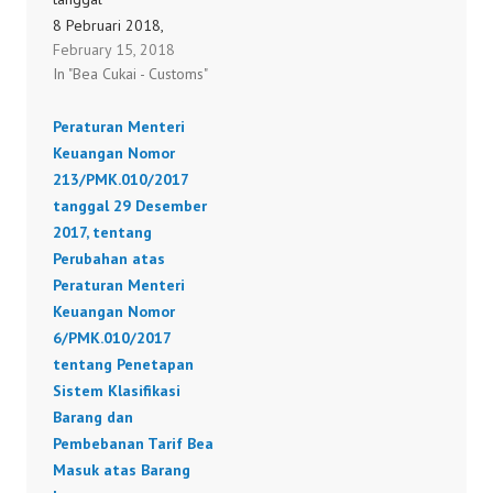
8 Pebruari 2018,
February 15, 2018
tentang Perubahan atas
In "Bea Cukai - Customs"
Peraturan Menteri
Keuangan Nomor
Peraturan Menteri
248/PMK.011/2014
Keuangan Nomor
tentang Bea Masuk
213/PMK.010/2017
Ditanggung Pemerintah
tanggal 29 Desember
atas Impor Barang dan
2017, tentang
Bahan Untuk
Perubahan atas
Memproduksi Barang
Peraturan Menteri
dan/atau Jasa Guna
Keuangan Nomor
Kepentingan Umum dan
6/PMK.010/2017
Peningkatan Daya Saing
tentang Penetapan
Industri Sektor Tertentu
Sistem Klasifikasi
14/PMK.010/2018
Barang dan
Pembebanan Tarif Bea
Masuk atas Barang