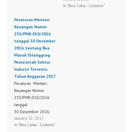
In "Bea Cukai - Customs"
Peraturan Menteri
Keuangan Nomor
Peraturan Menteri
273/PMK.010/2015
Keuangan Nomor
tentang Bea Masuk
255/PMK.010/2016
Ditanggung Pemerintah
tanggal 30 Desember
Sektor Industri Tertentu
2016, tentang Bea
Tahun Anggaran 2016
Masuk Ditanggung
202/PMK.010/2016
Pemerintah Sektor
Industri Tertentu
Tahun Anggaran 2017.
Peraturan Menteri
Keuangan Nomor
255/PMK.010/2016
tanggal
30 Desember 2016,
January 12, 2017
tentang Bea Masuk
In "Bea Cukai - Customs"
Ditanggung Pemerintah