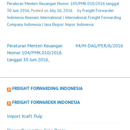
30
Peraturan Menteri Keuangan Nomor 105/PMK.010/2016 tanggal
JUNI
30 Juni 2016,
Posted on
July 16, 2016
by
Freight Forwarder
2016,
Indonesia
Keenam International
|
International Freight Forwarding
Company Indonesia
|
Jasa Ekspor Impor Indonesia
Peraturan Menteri Keuangan
44/M-DAG/PER/6/2016
Post
Nomor 104/PMK.010/2016
tanggal 30 Juni 2016,
navigation
FREIGHT FORWARDING INDONESIA
FREIGHT FORWARDER INDONESIA
Import Kraft Pulp