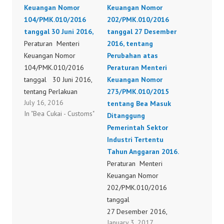
Keuangan Nomor
Keuangan Nomor
104/PMK.010/2016
202/PMK.010/2016
tanggal 30 Juni 2016,
tanggal 27 Desember
Peraturan Menteri
2016, tentang
Keuangan Nomor
Perubahan atas
104/PMK.010/2016
Peraturan Menteri
tanggal 30 Juni 2016,
Keuangan Nomor
tentang Perlakuan
273/PMK.010/2015
July 16, 2016
Perpajakan,
tentang Bea Masuk
In "Bea Cukai - Customs"
Kepabeanan, dan Cukai
Ditanggung
pada Kawasan Ekonomi
Pemerintah Sektor
Khusus.
Industri Tertentu
104/PMK.o10/2016
Tahun Anggaran 2016.
Peraturan Menteri
Keuangan Nomor
202/PMK.010/2016
tanggal
27 Desember 2016,
January 3, 2017
tentang Perubahan atas