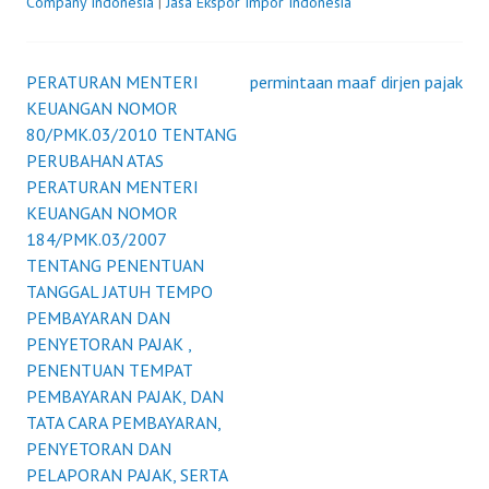
Company Indonesia
|
Jasa Ekspor Impor Indonesia
PERATURAN MENTERI
permintaan maaf dirjen pajak
Post
KEUANGAN NOMOR
80/PMK.03/2010 TENTANG
navigation
PERUBAHAN ATAS
PERATURAN MENTERI
KEUANGAN NOMOR
184/PMK.03/2007
TENTANG PENENTUAN
TANGGAL JATUH TEMPO
PEMBAYARAN DAN
PENYETORAN PAJAK ,
PENENTUAN TEMPAT
PEMBAYARAN PAJAK, DAN
TATA CARA PEMBAYARAN,
PENYETORAN DAN
PELAPORAN PAJAK, SERTA