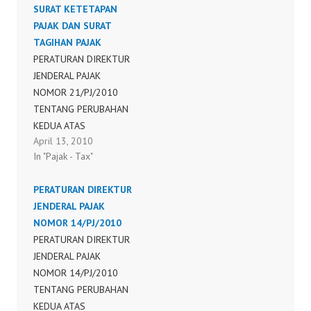
SURAT KETETAPAN
TENTANG BENTUK DAN
PAJAK DAN SURAT
ISI NOTA
TAGIHAN PAJAK
PENGHITUNGAN, SURAT
PERATURAN DIREKTUR
KETETAPAN PAJAK DAN
JENDERAL PAJAK
SURAT TAGIHAN PAJAK
NOMOR 21/PJ/2010
TENTANG PERUBAHAN
KEDUA ATAS
April 13, 2010
PERATURAN DIREKTUR
In "Pajak - Tax"
JENDERAL PAJAK
NOMOR 25/PJ/2008
PERATURAN DIREKTUR
TENTANG BENTUK DAN
JENDERAL PAJAK
ISI NOTA
NOMOR 14/PJ/2010
PENGHITUNGAN, SURAT
PERATURAN DIREKTUR
KETETAPAN PAJAK DAN
JENDERAL PAJAK
SURAT TAGIHAN PAJAK
NOMOR 14/PJ/2010
TENTANG PERUBAHAN
KEDUA ATAS