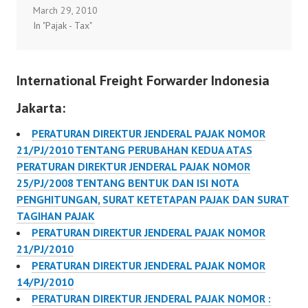
March 29, 2010
PERATURAN DIREKTUR
In "Pajak - Tax"
JENDERAL PAJAK
NOMOR PER-
146/PJ/2006 TENTANG
International Freight Forwarder Indonesia
BENTUK, ISI DAN TATA
CARA PENYAMPAIAN
Jakarta:
SURAT
PEMBERITAHUAN MASA
PERATURAN DIREKTUR JENDERAL PAJAK NOMOR
PAJAK PERTAMBAHAN
21/PJ/2010 TENTANG PERUBAHAN KEDUA ATAS
NILAI (SPT MASA PPN)
PERATURAN DIREKTUR JENDERAL PAJAK NOMOR
25/PJ/2008 TENTANG BENTUK DAN ISI NOTA
PENGHITUNGAN, SURAT KETETAPAN PAJAK DAN SURAT
TAGIHAN PAJAK
PERATURAN DIREKTUR JENDERAL PAJAK NOMOR
21/PJ/2010
PERATURAN DIREKTUR JENDERAL PAJAK NOMOR
14/PJ/2010
PERATURAN DIREKTUR JENDERAL PAJAK NOMOR :