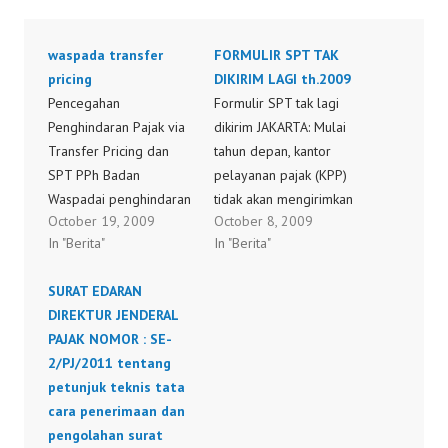
waspada transfer
FORMULIR SPT TAK
pricing
DIKIRIM LAGI th.2009
Pencegahan
Formulir SPT tak lagi
Penghindaran Pajak via
dikirim JAKARTA: Mulai
Transfer Pricing dan
tahun depan, kantor
SPT PPh Badan
pelayanan pajak (KPP)
Waspadai penghindaran
tidak akan mengirimkan
October 19, 2009
October 8, 2009
pajak dengan transfer
lagi formulir surat
In "Berita"
In "Berita"
pricing, begitu titah
pemberitahuan (SPT)
Menteri Keuangan, Sri
tahunan PPh kepada
SURAT EDARAN
Mulyani Indrawati.
wajib pajak. Direktur
DIREKTUR JENDERAL
Sebab, banyak
Penyuluhan, Pelayanan,
PAJAK NOMOR : SE-
perusahaan besar yang
dan Humas Ditjen Pajak
2/PJ/2011 tentang
melalaikan tmnsfer
Djoko Slamet
petunjuk teknis tata
pricing untuk
Surjoputro menjelaskan
cara penerimaan dan
menghindari pajak. Ada
ketentuan itu ditegaskan
pengolahan surat
dugaan, perusahaan itu
dalam surat