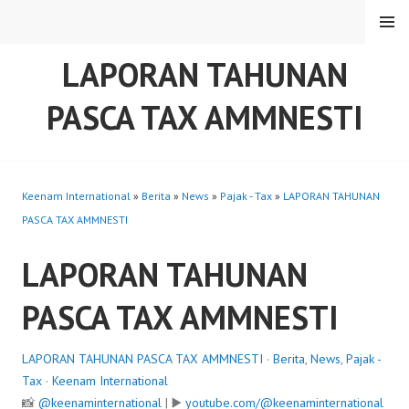
Skip
MENU
to
content
LAPORAN TAHUNAN
PASCA TAX AMMNESTI
Keenam International
»
Berita
»
News
»
Pajak - Tax
»
LAPORAN TAHUNAN
PASCA TAX AMMNESTI
LAPORAN TAHUNAN
PASCA TAX AMMNESTI
LAPORAN TAHUNAN PASCA TAX AMMNESTI
·
Berita
,
News
,
Pajak -
Tax
·
Keenam International
📸
@keenaminternational
| ▶️
youtube.com/@keenaminternational