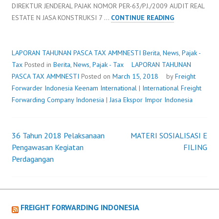
DIREKTUR JENDERAL PAJAK NOMOR PER-63/PJ./2009 AUDIT REAL
LAPORAN
ESTATE N JASA KONSTRUKSI 7 …
CONTINUE READING
TAHUNAN
PASCA
TAX
LAPORAN TAHUNAN PASCA TAX AMMNESTI
Berita
,
News
,
Pajak -
AMMNESTI
Tax
Posted in
Berita
,
News
,
Pajak - Tax
LAPORAN TAHUNAN
PASCA TAX AMMNESTI
Posted on
March 15, 2018
by
Freight
Forwarder Indonesia
Keenam International
|
International Freight
Forwarding Company Indonesia
|
Jasa Ekspor Impor Indonesia
36 Tahun 2018 Pelaksanaan
MATERI SOSIALISASI E
Post
Pengawasan Kegiatan
FILING
Perdagangan
navigation
FREIGHT FORWARDING INDONESIA