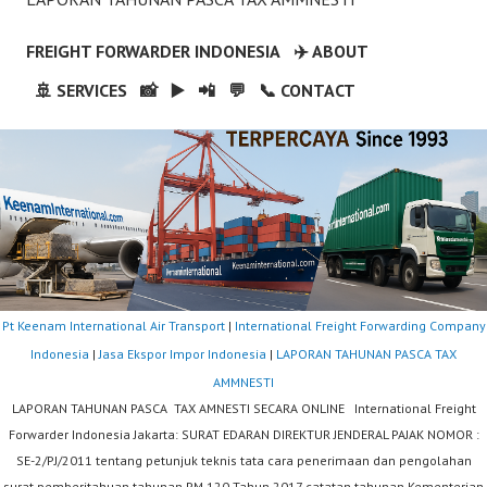
FREIGHT FORWARDER INDONESIA
✈️ ABOUT
🚢 SERVICES
📸
▶️
📲
💬
📞 CONTACT
Pt Keenam International Air Transport
|
International Freight Forwarding Company
Indonesia
|
Jasa Ekspor Impor Indonesia
|
LAPORAN TAHUNAN PASCA TAX
AMMNESTI
LAPORAN TAHUNAN PASCA TAX AMNESTI SECARA ONLINE International Freight
Forwarder Indonesia Jakarta: SURAT EDARAN DIREKTUR JENDERAL PAJAK NOMOR :
SE-2/PJ/2011 tentang petunjuk teknis tata cara penerimaan dan pengolahan
surat pemberitahuan tahunan PM.120 Tahun 2017 catatan tahunan Kementerian