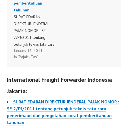
pemberitahuan
melakukan transaksi
pengumuman Direktorat
tahunan
dengan afiliasinya tidak
Jenderal Pajak
SURAT EDARAN
dengan harga I wajar
bernomor S-
DIREKTUR JENDERAL
sehingga melaporkan
428/PJ.09/2009 tentang
PAJAK NOMOR : SE-
rugi…
sosialisasi…
2/PJ/2011 tentang
petunjuk teknis tata cara
January 11, 2011
penerimaan dan
In "Pajak - Tax"
pengolahan surat
pemberitahuan tahunan
International Freight Forwarder Indonesia
Jakarta:
SURAT EDARAN DIREKTUR JENDERAL PAJAK NOMOR :
SE-2/PJ/2011 tentang petunjuk teknis tata cara
penerimaan dan pengolahan surat pemberitahuan
tahunan