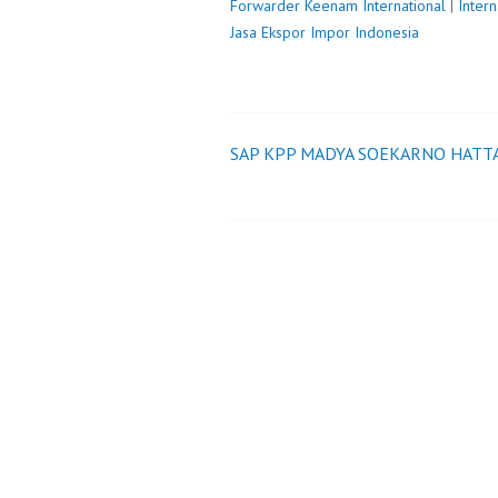
Forwarder
Keenam International
|
Inter
Jasa Ekspor Impor Indonesia
SAP KPP MADYA SOEKARNO HATT
Post
navigation