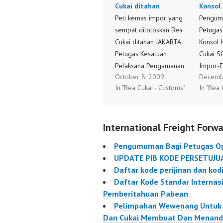
Cukai ditahan
Konsol
Peti kemas impor yang
Pengum
sempat diloloskan Bea
Petugas
Cukai ditahan JAKARTA:
Konsol 
Petugas Kesatuan
Cukai S
Pelaksana Pengamanan
Impor-E
October 8, 2009
Decemb
Pelabuhan (KPPP)
Cukai-O
In "Bea Cukai - Customs"
In "Bea 
Tanjung Priok menahan
satu peti kemas ukuran
40 kaki yang diduga
International Freight Forwa
berisi barang ilegal
pada akhir pekan lalu.
Pengumuman Bagi Petugas Op
Sebelumnya peti kemas
UPDATE PIB KODE PERSETUJU
itu sempat melalui
Daftar kode perijinan dan kodi
pemeriksaan fisik jalur
Daftar Kode Standar Internas
merah (behandle) oleh
Pemberitahuan Pabean
petugas Bea dan Cukai…
Pelimpahan Wewenang Untuk D
Dan Cukai Membuat Dan Menanda