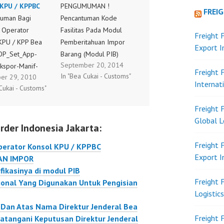
 KPU / KPPBC
PENGUMUMAN !
FREI
uman Bagi
Pencantuman Kode
 Operator
Fasilitas Pada Modul
Freight 
KPU / KPP Bea
Pemberitahuan Impor
Export 
OP_Set_App-
Barang (Modul PIB)
September 20, 2014
kspor-Manif-
Dalam rangka
Freight 
In "Bea Cukai - Customs"
er 29, 2010
A.pdf
pelaksanaan importasi
Internat
Cukai - Customs"
Barang dan Bahan
dengan menggunakan
Freight 
Bea Masuk Ditanggung
Global L
rder Indonesia Jakarta:
Pemerintah Tahun
Anggaran 2014, dan
Freight 
erator Konsol KPU / KPPBC
untuk penyeragaman
Export 
AN IMPOR
serta ketertiban
fikasinya di modul PIB
administrasi
Freight 
ional Yang Digunakan Untuk Pengisian
Pemberitahuan Pabean
Logistic
Impor, disampaikan hal
an Atas Nama Direktur Jenderal Bea
sebagai berikut: Unduh
Freight 
tangani Keputusan Direktur Jenderal
Selengkapnya