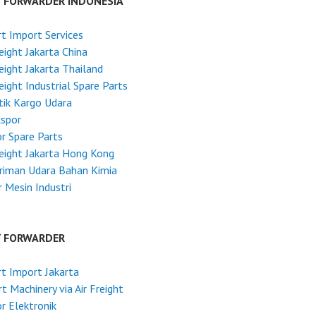
T FORWARDER INDONESIA
t Import Services
reight Jakarta China
reight Jakarta Thailand
reight Industrial Spare Parts
tik Kargo Udara
kspor
r Spare Parts
reight Jakarta Hong Kong
riman Udara Bahan Kimia
 Mesin Industri
T FORWARDER
t Import Jakarta
t Machinery via Air Freight
r Elektronik