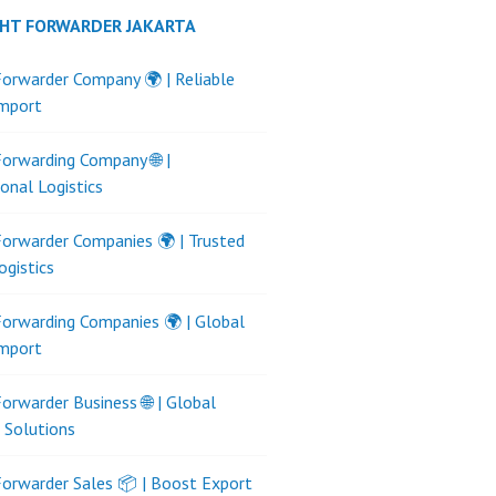
GHT FORWARDER JAKARTA
Forwarder Company 🌍 | Reliable
Import
Forwarding Company 🌐 |
ional Logistics
Forwarder Companies 🌍 | Trusted
ogistics
Forwarding Companies 🌍 | Global
Import
Forwarder Business 🌐 | Global
s Solutions
Forwarder Sales 📦 | Boost Export