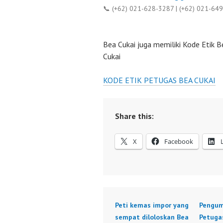
📞 (+62) 021-628-3287 | (+62) 021-64
Bea Cukai juga memiliki Kode Etik B
Cukai
KODE ETIK PETUGAS BEA CUKAI
Share this:
X
Facebook
Peti kemas impor yang
Pengum
sempat diloloskan Bea
Petuga