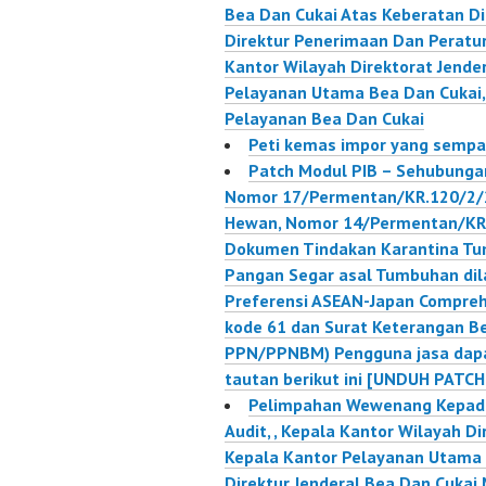
Bea Dan Cukai Atas Keberatan D
Direktur Penerimaan Dan Peratu
Kantor Wilayah Direktorat Jende
Pelayanan Utama Bea Dan Cukai
Pelayanan Bea Dan Cukai
Peti kemas impor yang sempat
Patch Modul PIB – Sehubunga
Nomor 17/Permentan/KR.120/2/
Hewan, Nomor 14/Permentan/KR.
Dokumen Tindakan Karantina T
Pangan Segar asal Tumbuhan dil
Preferensi ASEAN-Japan Compreh
kode 61 dan Surat Keterangan B
PPN/PPNBM) Pengguna jasa dap
tautan berikut ini [UNDUH PATCH
Pelimpahan Wewenang Kepada 
Audit, , Kepala Kantor Wilayah D
Kepala Kantor Pelayanan Utama
Direktur Jenderal Bea Dan Cuka