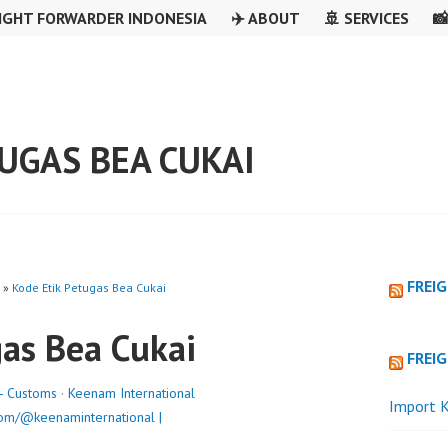
IGHT FORWARDER INDONESIA
✈️ ABOUT
🚢 SERVICES

UGAS BEA CUKAI
FREI
»
Kode Etik Petugas Bea Cukai
gas Bea Cukai
FREI
 - Customs
·
Keenam International
Import K
om/@keenaminternational |