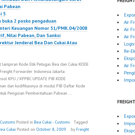
FREIGH
ai Pabean
i 5
Expor
a buka 2 posko pengaduan
Air F
enteri Keuangan Nomor 51/PMK.04/2008
Air F
f, Nilai Pabean, Dan Sanksi
Air F
rektur Jenderal Bea Dan Cukai Atau
Logis
Re‑E
Ekspo
ut lampiran Kode Etik Petugas Bea dan Cukai KODE
Air F
reight Forwarder Indonesia Jakarta:
Pengi
nsol KPU / KPPBC UPDATE PIB KODE
Impor
an dan kodifikasinya di modul PIB Daftar Kode
Untuk Pengisian Pemberitahuan Pabean …
FREIGH
Expor
 Customs
Posted in
Bea Cukai - Customs
Tagged
Impor
Bea Cukai
Posted on
October 8, 2009
by
Freight
Ekspo