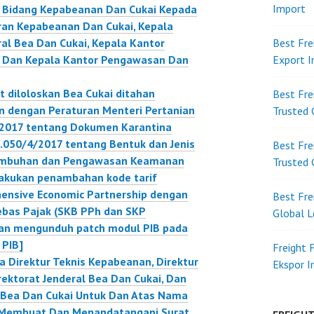
Import
i Bidang Kepabeanan Dan Cukai Kepada
[Pemberitahuan Direktur
ran Kepabeanan Dan Cukai, Kepala
Fasilitas Kepabeanan
ral Bea Dan Cukai, Kepala Kantor
Best Fre
Nomor : PEM-
, Dan Kepala Kantor Pengawasan Dan
Export 
1/BC.3/2014]…
 diloloskan Bea Cukai ditahan
Best Fre
n dengan Peraturan Menteri Pertanian
Trusted 
2017 tentang Dokumen Karantina
050/4/2017 tentang Bentuk dan Jenis
Best Fre
umbuhan dan Pengawasan Keamanan
Trusted 
akukan penambahan kode tarif
ensive Economic Partnership dengan
Best Fre
ebas Pajak (SKB PPh dan SKP
Global L
an mengunduh patch modul PIB pada
 PIB]
Freight 
Direktur Teknis Kepabeanan, Direktur
Ekspor 
irektorat Jenderal Bea Dan Cukai, Dan
 Bea Dan Cukai Untuk Dan Atas Nama
i Membuat Dan Menandatangani Surat