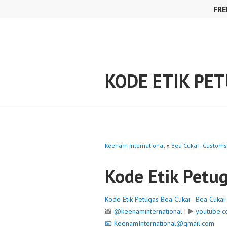
Skip
FRE
to
content
KODE ETIK PET
Keenam International
»
Bea Cukai - Customs
Kode Etik Petu
Kode Etik Petugas Bea Cukai
·
Bea Cukai
📸
@keenaminternational
| ▶️
youtube.c
📧
KeenamInternational@gmail.com