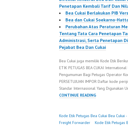
Penetapan Kembali Tarif Dan Nil
Bea Cukai Berlakukan PIB Vers
Bea dan Cukai Soekarno-Hatt
Perubahan Atas Peraturan M
Tentang Tata Cara Penetapan Tari
Administrasi, Serta Penetapan Di
Pejabat Bea Dan Cukai
Bea Cukai juga memiliki Kode Etik Berik
ETIK PETUGAS BEA CUKAI International F
Pengumuman Bagi Petugas Operator Ko
PERSETUJUAN IMPOR Daftar kode perijin
Standar Internasional Yang Digunakan 
KODE
CONTINUE READING
ETIK
PETUGAS
BEA
Kode Etik Petugas Bea Cukai
Bea Cukai -
CUKAI
Freight Forwarder
Kode Etik Petugas 