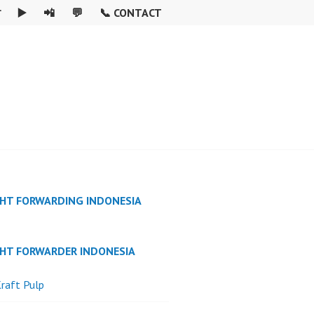

▶️
📲
💬
📞 CONTACT
GHT FORWARDING INDONESIA
GHT FORWARDER INDONESIA
raft Pulp