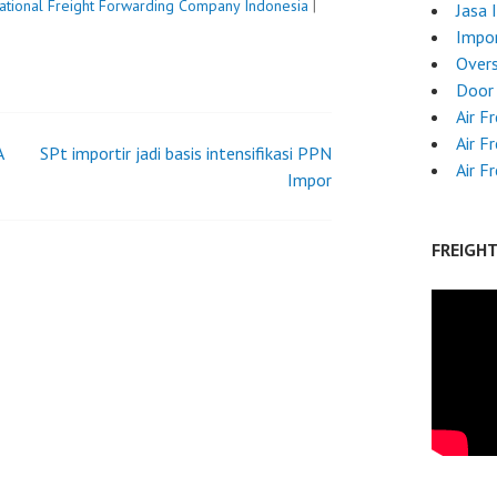
national Freight Forwarding Company Indonesia
|
Jasa 
Impo
Overs
Door 
Air F
Air F
A
SPt importir jadi basis intensifikasi PPN
Air F
Impor
FREIGH