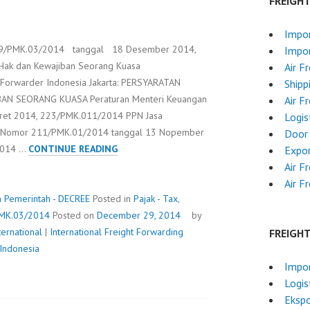
FREIGH
Impo
29/PMK.03/2014 tanggal 18 Desember 2014,
Impor
 Hak dan Kewajiban Seorang Kuasa
Air F
 Forwarder Indonesia Jakarta: PERSYARATAN
Shipp
AN SEORANG KUASA Peraturan Menteri Keuangan
Air F
ret 2014, 223/PMK.011/2014 PPN Jasa
Logis
an Nomor 211/PMK.01/2014 tanggal 13 Nopember
Door 
229/PMK.03/2014
2014 …
CONTINUE READING
Expo
Air F
Air F
n Pemerintah - DECREE
Posted in
Pajak - Tax
,
MK.03/2014
Posted on
December 29, 2014
by
ernational
|
International Freight Forwarding
FREIGH
 Indonesia
Impor
Logis
Ekspo