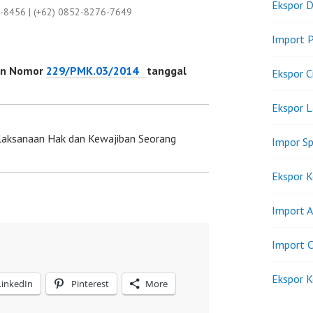
Ekspor D
9-8456 | (+62) 0852-8276-7649
Import P
an Nomor
229/PMK.03/2014
tanggal
Ekspor C
Ekspor 
laksanaan Hak dan Kewajiban Seorang
Impor Sp
Ekspor K
Import A
Import C
Ekspor K
LinkedIn
Pinterest
More