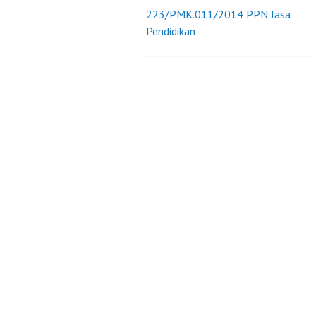
223/PMK.011/2014 PPN Jasa
Post
Pendidikan
navigation