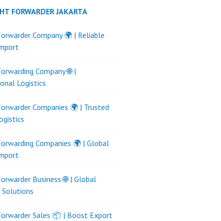
GHT FORWARDER JAKARTA
Forwarder Company 🌍 | Reliable
Import
Forwarding Company 🌐 |
ional Logistics
Forwarder Companies 🌍 | Trusted
ogistics
Forwarding Companies 🌍 | Global
Import
Forwarder Business 🌐 | Global
s Solutions
Forwarder Sales 📦 | Boost Export