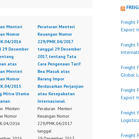
FREI
Freight 
ran Menteri
Peraturan Menteri
Export 
an Nomor
Keuangan Nomor
K.04/2016
229/PMK.04/2017
Freight 
l 29 Desember
tanggal 29 Desember
Internat
tentang
2017, tentang Tata
han atas
Cara Pengenaan Tarif
Freight 
ran Menteri
Bea Masuk atas
Global L
an Nomor
Barang Impor
K.04/2015
Berdasarkan Perjanjian
Freight 
g Mitra Utama
atau Kesepakatan
Export 
anan.
Internasional.
an Menteri
Peraturan Menteri
Freight 
an Nomor
Keuangan Nomor
Logistic
K.04/2016
229/PMK.04/2017
l
tanggal
Freight 
ember 2016,
29 Desember 2017,