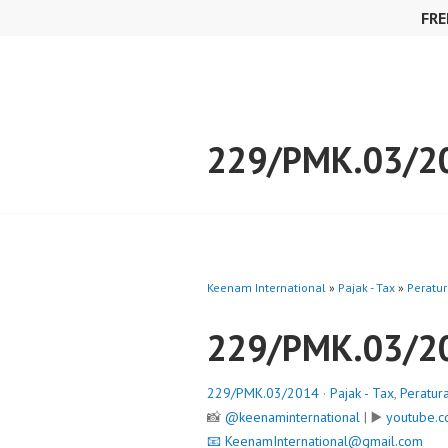
Skip
FRE
to
content
229/PMK.03/2
Keenam International
»
Pajak - Tax
»
Peratur
229/PMK.03/2
229/PMK.03/2014
·
Pajak - Tax
,
Peratur
📸
@keenaminternational
| ▶️
youtube.c
📧
KeenamInternational@gmail.com