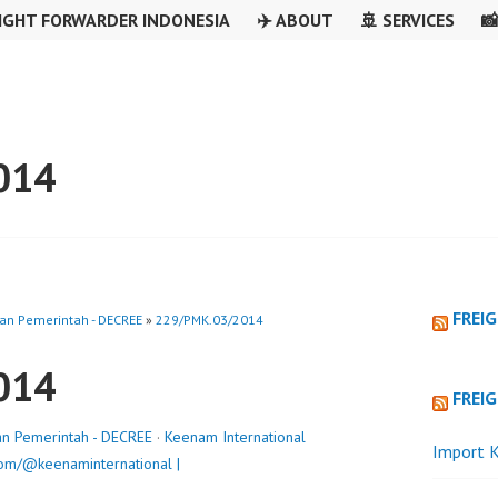
IGHT FORWARDER INDONESIA
✈️ ABOUT
🚢 SERVICES

014
FREI
an Pemerintah - DECREE
»
229/PMK.03/2014
014
FREI
an Pemerintah - DECREE
·
Keenam International
Import K
om/@keenaminternational |