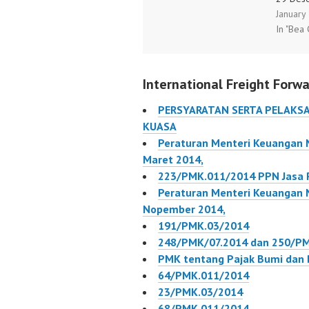
January
Peraturan Menteri
tentang
In "Bea 
Keuangan Nomor
Peratur
227/PMK.04/2015
Keuang
tanggal
229/PM
International Freight Forwa
16 Desember 2015,
tentang
tentang Nilai Tukar Mata
Kepabe
PERSYARATAN SERTA PELAKS
Uang Yang Digunakan
211/PM
KUASA
Untuk Penghitungan Dan
Peraturan Menteri Keuangan
P Peraturan Menteri
Maret 2014,
Keuangan Nomor
223/PMK.011/2014 PPN Jasa 
226/PMK.04/2015
Peraturan Menteri Keuangan
tanggal
Nopember 2014,
16 Desember 2015,…
191/PMK.03/2014
248/PMK/07.2014 dan 250/P
PMK tentang Pajak Bumi dan
64/PMK.011/2014
23/PMK.03/2014
68/PMK.011/2014