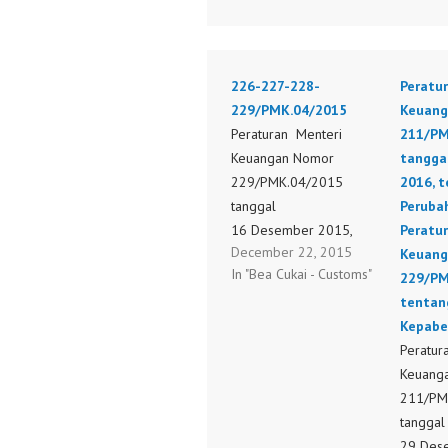
226-227-228-
Peratu
229/PMK.04/2015
Keuang
Peraturan Menteri
211/PM
Keuangan Nomor
tangga
229/PMK.04/2015
2016, 
tanggal
Peruba
16 Desember 2015,
Peratu
December 22, 2015
tentang Mitra Utama
Keuang
In "Bea Cukai - Customs"
Kepabeanan. Peraturan
229/PM
Menteri
tentan
Keuangan Nomor
Kepabe
228/PMK.04/2015
Peratur
tanggal
Keuang
16 Desember 2015,
211/PM
tentang Pengeluaran
tangga
Barang Impor Untuk
29 Des