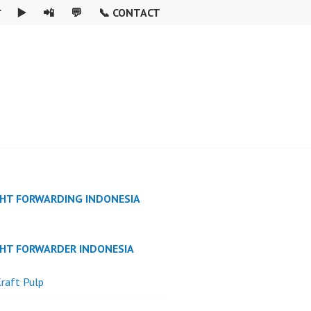

▶️
📲
💬
📞 CONTACT
GHT FORWARDING INDONESIA
GHT FORWARDER INDONESIA
raft Pulp