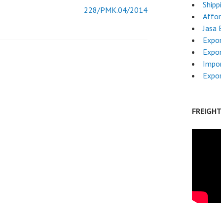
Shipp
228/PMK.04/2014
Affor
Jasa 
Expor
Expo
Impo
Expo
FREIGH