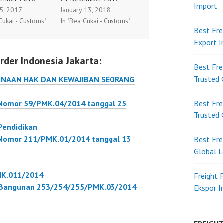
Import
 5, 2017
January 13, 2018
 Perubahan atas
tentang Tata Cara
Cukai - Customs"
In "Bea Cukai - Customs"
an Menteri
Pengenaan Tarif Bea
Best Fre
an Nomor
Masuk atas Barang
Export 
K.04/2015
Impor Berdasarkan
rder Indonesia Jakarta:
 Mitra Utama
Perjanjian atau
Best Fre
anan.
Kesepakatan
Trusted 
ANAAN HAK DAN KEWAJIBAN SEORANG
K.04/2016
Internasional.
229/PMK.04/2017
 Nomor 59/PMK.04/2014 tanggal 25
Best Fre
Trusted 
Pendidikan
 Nomor 211/PMK.01/2014 tanggal 13
Best Fre
Global L
MK.011/2014
Freight 
 Bangunan 253/254/255/PMK.03/2014
Ekspor 