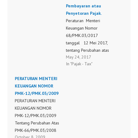
Keuangan Nomor
Pembayaran atau
166/PMK.011/2011
Penyetoran Pajak.
tentang Penetapan Tarif
Peraturan Menteri
Bea Masuk Atas Barang
Keuangan Nomor
Impor Dalam Rangka
68/PMK.03/2017
AANZFTAPeraturan
tanggal 12 Mei 2017,
Menteri Keuangan
tentang Perubahan atas
May 24, 2017
Nomor
Peraturan Menteri
In "Pajak - Tax"
166/PMK.011/2011
Keuangan Nomor
91/PMK.03/2015
PERATURAN MENTERI
tentang Pengurangan
KEUANGAN NOMOR
atau Penghapusan
PMK-12/PMK.03/2009
Sanksi Administrasi atas
PERATURAN MENTERI
Keterlambatan
KEUANGAN NOMOR
Penyampaian Surat
PMK-12/PMK.03/2009
Pemberitahuan,
Tentang Perubahan Atas
Pembetulan Surat
PMK-66/PMK.03/2008
Pemberitahuan, dan
October 8, 2009
Tentang Tata Cara