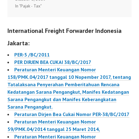
Keterlambatan
In "Pajak - Tax"
Penyampaian atau
Pembayaran atau
Pembetulan SPT, dan
Penyetoran Pajak.
Persyaratan WP Yang
68/PMK.03/2017
International Freight Forwarder Indonesia
Dapat Diberikan
Penghapusan Sanksi
Jakarta:
Administrasi Dalam
Rangka Penerapan
PER-5 /BC/2011
Pasal 37 A UU No. 6
PER DIRJEN BEA CUKAI 38/BC/2017
tahun 1983 Tentang
Peraturan Menteri Keuangan Nomor
KUP Sebagaimana Telah
158/PMK.04/2017 tanggal 10 Nopember 2017, tentang
Beberapa Kali Diubah
Tatalaksana Penyerahan Pemberitahuan Rencana
Terakhir dengan UU No.
Kedatangan Sarana Pengangkut, Manifes Kedatangan
28 Tahun 2007…
Sarana Pengangkut dan Manifes Keberangkatan
Sarana Pengangkut.
Peraturan Dirjen Bea Cukai Nomor PER-38/BC/2017
Peraturan Menteri Keuangan Nomor
59/PMK.04/2014 tanggal 25 Maret 2014,
Peraturan Menteri Keuangan Nomor