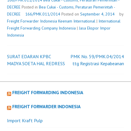
166/PMK.011/2014
Bea Cukai - Customs
,
Peraturan Pemerintah -
DECREE
Posted in
Bea Cukai - Customs
,
Peraturan Pemerintah -
DECREE
166/PMK.011/2014
Posted on
September 4, 2014
by
Freight Forwarder Indonesia
Keenam International
|
International
Freight Forwarding Company Indonesia
|
Jasa Ekspor Impor
Indonesia
SURAT EDARAN KPBC
PMK No. 59/PMK.04/2014
Post
MADYA SOETA HAL REDRESS
ttg Registrasi Kepabeanan
navigation
FREIGHT FORWARDING INDONESIA
FREIGHT FORWARDER INDONESIA
Import Kraft Pulp