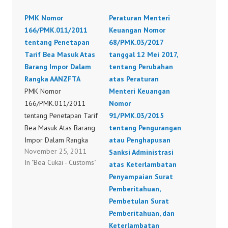
PMK Nomor
Peraturan Menteri
166/PMK.011/2011
Keuangan Nomor
tentang Penetapan
68/PMK.03/2017
Tarif Bea Masuk Atas
tanggal 12 Mei 2017,
Barang Impor Dalam
tentang Perubahan
Rangka AANZFTA
atas Peraturan
PMK Nomor
Menteri Keuangan
166/PMK.011/2011
Nomor
tentang Penetapan Tarif
91/PMK.03/2015
Bea Masuk Atas Barang
tentang Pengurangan
Impor Dalam Rangka
atau Penghapusan
November 25, 2011
AANZFTA Dalam rangka
Sanksi Administrasi
In "Bea Cukai - Customs"
meningkatkan kerjasama
atas Keterlambatan
ekonomi antara negara
Penyampaian Surat
anggota ASEAN,
Pemberitahuan,
Australia, dan Selandia
Pembetulan Surat
Baru, telah ditetapkan
Pemberitahuan, dan
Peraturan Menteri
Keterlambatan