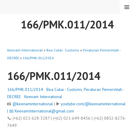
Skip
MENU
to
content
166/PMK.011/2014
Keenam International
»
Bea Cukai - Customs
»
Peraturan Pemerintah -
DECREE
»
166/PMK.011/2014
166/PMK.011/2014
166/PMK.011/2014
·
Bea Cukai - Customs
,
Peraturan Pemerintah -
DECREE
·
Keenam International
📸
@keenaminternational
| ▶️
youtube.com/@keenaminternational
| 📧
KeenamInternational@gmail.com
📞 (+62) 021-628-3287 | (+62) 021-649-8456 | (+62) 0852-8276-
7649