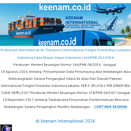
Pt Keenam International Air Transport
|
International Freight Forwarding Company
Indonesia
|
Jasa Ekspor Impor Indonesia
|
166/PMK.011/2014
Peraturan Menteri Keuangan Nomor 166/PMK.04/2014 tanggal
19 Agustus 2014, tentang Penyampaian Data Penumpang Atas Kedatangan Atau
Keberangkatan Sarana Pengangkut Udara Ke Atau Dari Daerah Pabean.
International Freight Forwarder Indonesia Jakarta: PER-5 /BC/2011 PER DIRJEN BEA
CUKAI 38/BC/2017 Peraturan Menteri Keuangan Nomor 158/PMK.04/2017 tanggal
10 Nopember 2017, tentang Tatalaksana Penyerahan Pemberitahuan Rencana
16
Kedatangan Sarana Pengangkut, Manifes Kedatangan …
CONTINUE READING
© Keenam International 2026