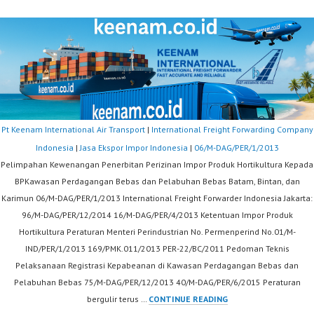
Pt Keenam International Air Transport
|
International Freight Forwarding Company
Indonesia
|
Jasa Ekspor Impor Indonesia
|
06/M-DAG/PER/1/2013
Pelimpahan Kewenangan Penerbitan Perizinan Impor Produk Hortikultura Kepada
BPKawasan Perdagangan Bebas dan Pelabuhan Bebas Batam, Bintan, dan
Karimun 06/M-DAG/PER/1/2013 International Freight Forwarder Indonesia Jakarta:
96/M-DAG/PER/12/2014 16/M-DAG/PER/4/2013 Ketentuan Impor Produk
Hortikultura Peraturan Menteri Perindustrian No. Permenperind No.01/M-
IND/PER/1/2013 169/PMK.011/2013 PER-22/BC/2011 Pedoman Teknis
Pelaksanaan Registrasi Kepabeanan di Kawasan Perdagangan Bebas dan
Pelabuhan Bebas 75/M-DAG/PER/12/2013 40/M-DAG/PER/6/2015 Peraturan
06/M-
bergulir terus …
CONTINUE READING