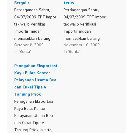
Bergulir
terus
Perdagangan Sabtu,
Perdagangan Sabtu,
04/07/2009 TPT impor
04/07/2009 TPT impor
tak wajib verifikasi
tak wajib verifikasi
Importir mudah
Importir mudah
memasukkan barang
memasukkan barang
October 8, 2009
November 10, 2009
secara lebih bebas
secara lebih bebas
In "Berita"
In "Berita"
JAKARTA: Pemerintah
JAKARTA: Pemerintah
membebaskan 23 jenis
membebaskan 23 jenis
Penegahan Eksportasi
produk tekstil impor
produk tekstil impor
Kayu Bulat Kantor
dari kewajiban pe-
dari kewajiban pe-
Pelayanan Utama Bea
nelusuran teknis
nelusuran teknis
dan Cukai Tipe A
(verifikasi) di negara
(verifikasi) di negara
Tanjung Priok
muat barang, dan dua
muat barang, dan dua
Penegahan Eksportasi
jenis tekstil dari tata
jenis tekstil dari tata
Kayu Bulat Kantor
niaga impor, karena
niaga impor, karena
Pelayanan Utama Bea
perkembangan industri
perkembangan industri
dan Cukai Tipe A
dan pasar Indonesia
dan pasar Indonesia
Tanjung Priok Jakarta,
dinilai semakin kondusif.
dinilai semakin kondusif.