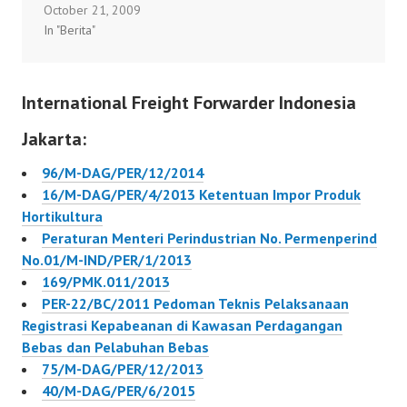
October 21, 2009
19/10/09 (Fiscal News)
Pembebasan…
Pembebasan…
In "Berita"
– Bea dan Cukai
Tanjung Priok
bekerjasama dengan
International Freight Forwarder Indonesia
KWBC Sulawesi berhasil
menegah upaya
Jakarta:
eksportasi kayu bulat
yang diberitahukan
96/M-DAG/PER/12/2014
sebagai Merbau Truck
16/M-DAG/PER/4/2013 Ketentuan Impor Produk
Flooring T&G tujuan
Hortikultura
India, China, dan Korea.
Peraturan Menteri Perindustrian No. Permenperind
Kayu bulat dengan
No.01/M-IND/PER/1/2013
total…
169/PMK.011/2013
PER-22/BC/2011 Pedoman Teknis Pelaksanaan
Registrasi Kepabeanan di Kawasan Perdagangan
Bebas dan Pelabuhan Bebas
75/M-DAG/PER/12/2013
40/M-DAG/PER/6/2015