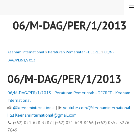
Skip
MENU
to
content
06/M-DAG/PER/1/2013
Keenam International
»
Peraturan Pemerintah - DECREE
»
06/M-
DAG/PER/1/2013
06/M-DAG/PER/1/2013
06/M-DAG/PER/1/2013
·
Peraturan Pemerintah - DECREE
·
Keenam
International
📸
@keenaminternational
| ▶️
youtube.com/@keenaminternational
| 📧
KeenamInternational@gmail.com
📞 (+62) 021-628-3287 | (+62) 021-649-8456 | (+62) 0852-8276-
7649