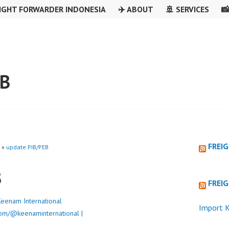
IGHT FORWARDER INDONESIA
✈️ ABOUT
🚢 SERVICES

EB
FREI
»
update PIB/PEB
B
FREI
Keenam International
Import K
om/@keenaminternational |