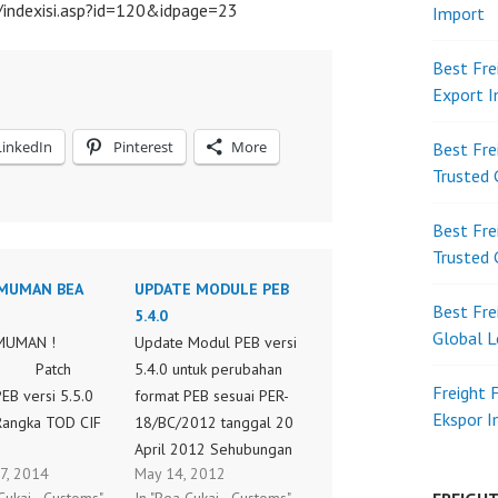
w/indexisi.asp?id=120&idpage=23
Import
Best Fre
Export 
LinkedIn
Pinterest
More
Best Fre
Trusted 
Best Fre
Trusted 
MUMAN BEA
UPDATE MODULE PEB
Best Fre
5.4.0
Global L
MUMAN !
Update Modul PEB versi
tch
5.4.0 untuk perubahan
Freight 
EB versi 5.5.0
format PEB sesuai PER-
Ekspor 
Rangka TOD CIF
18/BC/2012 tanggal 20
April 2012 Sehubungan
7, 2014
May 14, 2012
ngan
dengan diberlakukannya