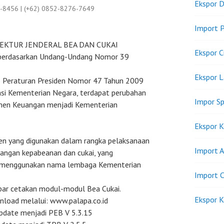
Ekspor D
9-8456 | (+62) 0852-8276-7649
Import P
IREKTUR JENDERAL BEA DAN CUKAI
Ekspor C
erdasarkan Undang-Undang Nomor 39
Ekspor 
o Peraturan Presiden Nomor 47 Tahun 2009
i Kementerian Negara, terdapat perubahan
Impor Sp
men Keuangan menjadi Kementerian
Ekspor K
n yang digunakan dalam rangka pelaksanaan
Import A
angan kepabeanan dan cukai, yang
uk menggunakan nama lembaga Kementerian
Import C
bar cetakan modul-modul Bea Cukai.
Ekspor K
nload melalui: www.palapa.co.id
pdate menjadi PEB V 5.3.15