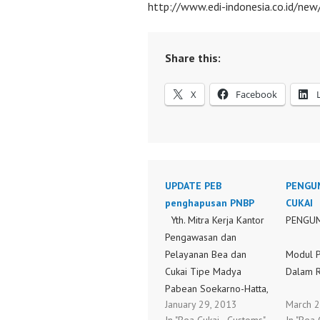
http://www.edi-indonesia.co.id/ne
Share this:
X
Facebook
UPDATE PEB
PENGU
penghapusan PNBP
CUKAI
Yth. Mitra Kerja Kantor
PENGU
Pengawasan dan
Pa
Pelayanan Bea dan
Modul P
Cukai Tipe Madya
Dalam 
Pabean Soekarno-Hatta,
January 29, 2013
March 2
Sehubungan dengan
Sehubu