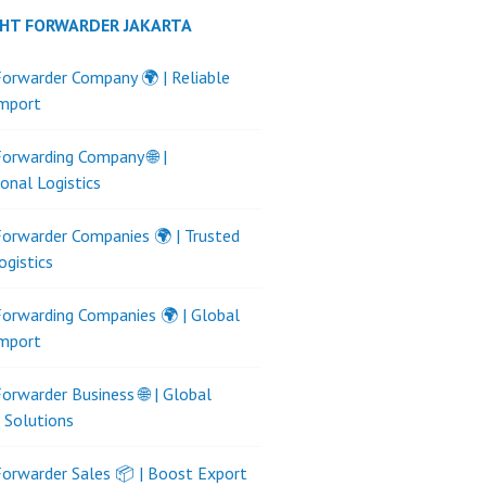
GHT FORWARDER JAKARTA
Forwarder Company 🌍 | Reliable
Import
Forwarding Company 🌐 |
ional Logistics
Forwarder Companies 🌍 | Trusted
ogistics
Forwarding Companies 🌍 | Global
Import
Forwarder Business 🌐 | Global
s Solutions
Forwarder Sales 📦 | Boost Export