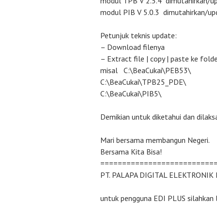
modul TPB V 2.5.4 dimutahirkan/up
modul PIB V 5.0.3 dimutahirkan/upd
Petunjuk teknis update:
– Download filenya
– Extract file | copy | paste ke fo
misal C:\BeaCukai\PEB53\
C:\BeaCukai\TPB25_PDE\
C:\BeaCukai\PIB5\
Demikian untuk diketahui dan dilaks
Mari bersama membangun Negeri.
Bersama Kita Bisa!
==========================
PT. PALAPA DIGITAL ELEKTRONIK
untuk pengguna EDI PLUS silahkan 