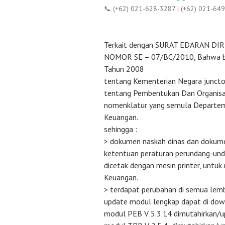
📞 (+62) 021-628-3287 | (+62) 021-64
Terkait dengan SURAT EDARAN D
NOMOR SE – 07/BC/2010, Bahwa b
Tahun 2008
tentang Kementerian Negara junct
tentang Pembentukan Dan Organisas
nomenklatur yang semula Departe
Keuangan.
sehingga :
> dokumen naskah dinas dan dokume
ketentuan peraturan perundang-und
dicetak dengan mesin printer, unt
Keuangan.
> terdapat perubahan di semua lem
update modul lengkap dapat di dow
modul PEB V 5.3.14 dimutahirkan/u