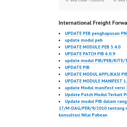
In "Bea Cukai - Customs"
In "Bea 
pemberlakuan Peraturan
diterbi
Pemerintah Nomor 1
Menteri
Tahun 2013 tentang
Nomor :
International Freight Forwa
Jenis dan Tarif atas Jenis
DAG/PE
Penerimaan Negara
tanggal
UPDATE PEB penghapusan P
Bukan Pajak yang
Dan Per
update modul peb
Berlaku pada
Keuanga
UPDATE MODULE PEB 5.4.0
Kementerian Keuangan,
41/PMK
UPDATE PATCH PIB 6.0.9
perlu dilakukan update
tanggal
update modul PIB/PEB/KITE/
modul PEB dan BC 2.3.
2014 ser
UPDATE PIB
Patch modul…
Dirjen
UPDATE MODUL APPLIKASI PI
Ekspor 
UPDATE MODULE MANIFEST 1.
Kemente
update Modul manifest versi 
Perdaga
Update Patch Modul Terkait 
90/PEN
Update modul PIB dalam ran
tanggal
17/M-DAG/PER/9/2010 tentang 
konsultasi Nilai Pabean