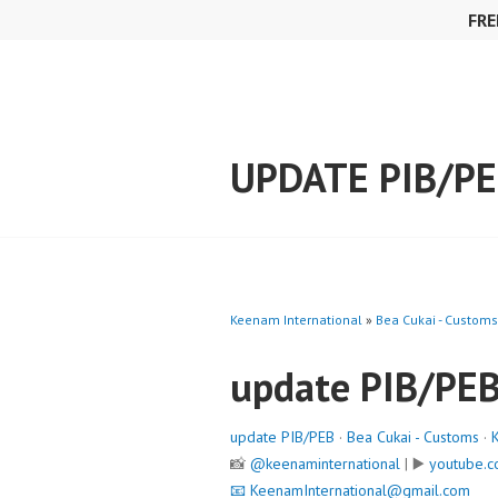
Skip
FRE
to
content
UPDATE PIB/P
Keenam International
»
Bea Cukai - Customs
update PIB/PE
update PIB/PEB
·
Bea Cukai - Customs
·
📸
@keenaminternational
| ▶️
youtube.c
📧
KeenamInternational@gmail.com