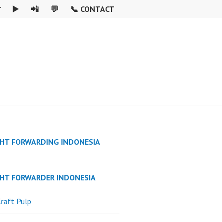

▶️
📲
💬
📞 CONTACT
GHT FORWARDING INDONESIA
GHT FORWARDER INDONESIA
raft Pulp