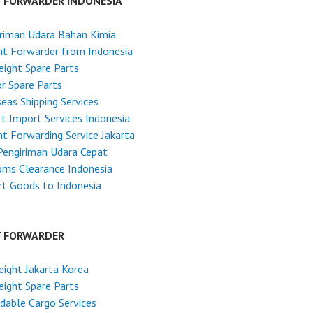
T FORWARDER INDONESIA
riman Udara Bahan Kimia
ht Forwarder from Indonesia
reight Spare Parts
r Spare Parts
eas Shipping Services
t Import Services Indonesia
ht Forwarding Service Jakarta
Pengiriman Udara Cepat
ms Clearance Indonesia
t Goods to Indonesia
T FORWARDER
reight Jakarta Korea
reight Spare Parts
dable Cargo Services