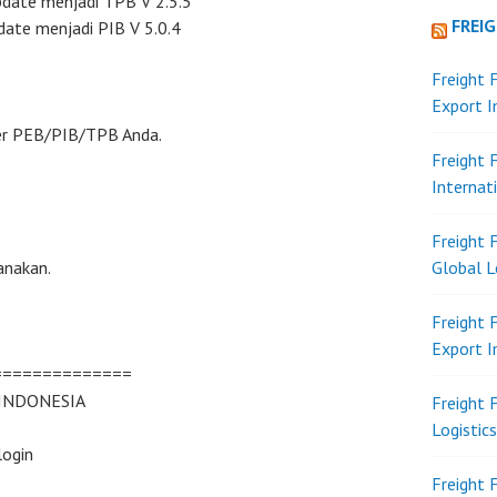
date menjadi TPB V 2.5.5
FREI
ate menjadi PIB V 5.0.4
Freight 
Export 
lder PEB/PIB/TPB Anda.
Freight 
Internat
Freight 
anakan.
Global L
Freight 
Export 
==============
 INDONESIA
Freight 
Logistic
login
Freight 