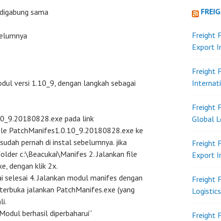
FREI
g digabung sama
Freight 
belumnya
Export 
Freight 
ul versi 1.10_9, dengan langkah sebagai
Internat
Freight 
10_9.20180828.exe pada link
Global L
file PatchManifes1.0.10_9.20180828.exe ke
udah pernah di instal sebelumnya. jika
Freight 
older c:\Beacukai\Manifes 2. Jalankan file
Export 
, dengan klik 2x.
ai selesai 4. Jalankan modul manifes dengan
Freight 
 terbuka jalankan PatchManifes.exe (yang
Logistic
i.
Modul berhasil diperbaharui”
Freight 