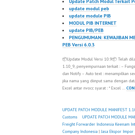
Update Patch Modul Terkait 
penyem
update modul peb
perbaika
update module PIB
penamba
MODUL PIB INTERNET
…
update PIB/PEB
PENGUMUMAN: KEWAJIBAN M
PEB Versi 6.0.3
📦Update Modul Versi 10.9📦 Telah di
1.10_9, penyempurnaan terkait : – Fungs
dan Notify – Auto text : menampilkan s
jika nama yang diinput sama dengan da
Excel antar nvocc syarat : * Excel …
CON
UPDATE PATCH MODULE MANIFEST 1.1
Customs
UPDATE PATCH MODULE MAN
Freight Forwarder Indonesia
Keenam Int
Company Indonesia
|
Jasa Ekspor Impor