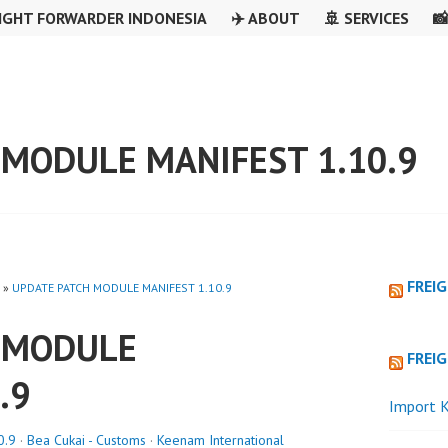
IGHT FORWARDER INDONESIA
✈️ ABOUT
🚢 SERVICES

 MODULE MANIFEST 1.10.9
FREI
»
UPDATE PATCH MODULE MANIFEST 1.10.9
 MODULE
FREI
.9
Import K
0.9
·
Bea Cukai - Customs
·
Keenam International