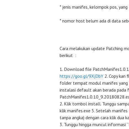
* jenis manifes, kelompok pos, yan
* nomor host belum ada di data se
Cara melakukan update Patching mod
berikut :
Download file PatchManifes1.0.
https://goo.gl/9XjDbY
2. Copy kan 
folder tempat modul manifes yang s
instalasi default akan berada pada f
PatchManifes1.0.10_9.20180828.exe
Klik tombol install. Tunggu samp
klik manifes.exe 5. Setelah manifes
tanpa angka) dengan cara klik dua kal
Tunggu hingga muncul informasi “