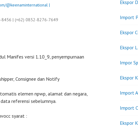
Ekspor D
om/@keenaminternational |
Import P
9-8456 | (+62) 0852-8276-7649
Ekspor C
Ekspor 
ul Manifes versi 1.10_9, penyempurnaan
Impor Sp
Ekspor K
shipper, Consignee dan Notify
Import A
otomatis elemen npwp, alamat dan negara,
 data referensi sebelumnya.
Import C
vocc syarat :
Ekspor K