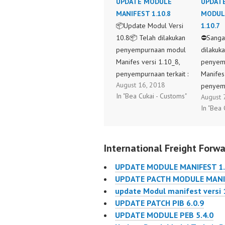
UPDATE MODULE
UPDATE
MANIFEST 1.10.8
MODUL
📦Update Modul Versi
1.10.7
10.8📦 Telah dilakukan
⛔Sangat
penyempurnaan modul
dilakuk
Manifes versi 1.10_8,
penyem
penyempurnaan terkait :
Manifes 
August 16, 2018
- Perbaikan cetakan
penyemp
In "Bea Cukai - Customs"
August 
rksp/inward. - Master
- NVOCC
In "Bea 
BL/AWB pada modul
rekon s
NVOCC yang tidak bisa
fitur "C
di edit ; - Modul NVOCC
Caranya,
International Freight Forwa
yang tidak bisa di akses
lampiran
Cara melakukan update
kontain
UPDATE MODULE MANIFEST 1.
Patching modul versi
partial 
UPDATE PACTH MODULE MANIF
1.10_8, dengan langkah
penyem
update Modul manifest versi 
sebagai berikut …
melalui 
UPDATE PATCH PIB 6.0.9
penyem
UPDATE MODULE PEB 5.4.0
pencaria