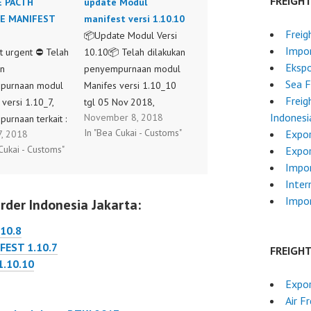
FREIGH
 PACTH
update Modul
E MANIFEST
manifest versi 1.10.10
Freig
📦Update Modul Versi
Impor
 urgent ⛔ Telah
10.10📦 Telah dilakukan
Ekspo
an
penyempurnaan modul
Sea F
purnaan modul
Manifes versi 1.10_10
Freig
versi 1.10_7,
tgl 05 Nov 2018,
Indonesi
November 8, 2018
urnaan terkait :
penyempurnaan terkait :
In "Bea Cukai - Customs"
Expor
7, 2018
, bisa melakukan
- input tgl dokumen peb
Cukai - Customs"
Expo
endiri dengan
yang gagal. - saat
Impor
EK REKON".
perbaikan status
Inter
 silahkan lihat
berubah ready -
Impo
rder Indonesia Jakarta:
 pdf. - jumlah
penambahan respon
er/kemasan
sp3b untuk CDP Cara
10.8
shipment -
melakukan update
EST 1.10.7
FREIGH
purnaan restore
Patching modul versi
1.10.10
excel; -
1.10_10, dengan
Expor
purnaan menu
langkah sebagai berikut
Air F
n. -
:…