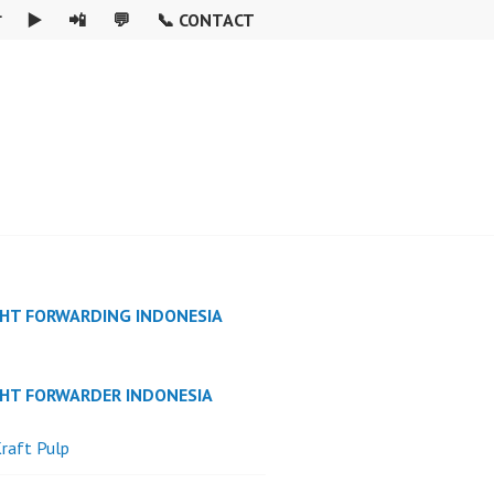

▶️
📲
💬
📞 CONTACT
GHT FORWARDING INDONESIA
GHT FORWARDER INDONESIA
raft Pulp