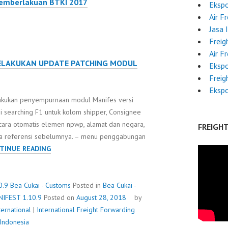
Pemberlakuan BTKI 2017
Ekspo
purnaan redres
Air F
n. -
Jasa 
han flag batal,
Freig
Air F
ELAKUKAN UPDATE PATCHING MODUL
Ekspo
Freig
Ekspo
lakukan penyempurnaan modul Manifes versi
i searching F1 untuk kolom shipper, Consignee
ecara otomatis elemen npwp, alamat dan negara,
FREIGH
ta referensi sebelumnya. – menu penggabungan
UPDATE
TINUE READING
PATCH
MODULE
MANIFEST
0.9
Bea Cukai - Customs
Posted in
Bea Cukai -
1.10.9
IFEST 1.10.9
Posted on
August 28, 2018
by
ernational
|
International Freight Forwarding
 Indonesia