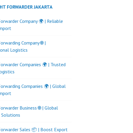
GHT FORWARDER JAKARTA
Forwarder Company 🌍 | Reliable
Import
Forwarding Company 🌐 |
ional Logistics
Forwarder Companies 🌍 | Trusted
ogistics
Forwarding Companies 🌍 | Global
Import
Forwarder Business 🌐 | Global
s Solutions
Forwarder Sales 📦 | Boost Export