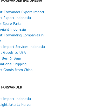
T FORWARDER INDONESIA
ht Forwarder Export Import
t Export Indonesia
r Spare Parts
reight Indonesia
ht Forwarding Companies in
a
t Import Services Indonesia
rt Goods to USA
 Besi & Baja
national Shipping
rt Goods from China
T FORWARDER
t Import Indonesia
reight Jakarta Korea