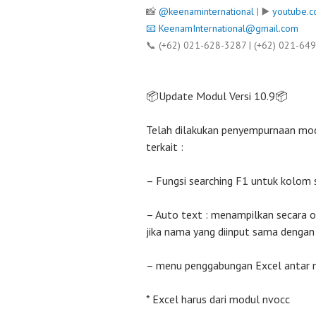
📸
@keenaminternational
| ▶️
youtube.c
📧
KeenamInternational@gmail.com
📞 (+62) 021-628-3287 | (+62) 021-64
📦Update Modul Versi 10.9📦
Telah dilakukan penyempurnaan mod
terkait :
– Fungsi searching F1 untuk kolom 
– Auto text : menampilkan secara 
jika nama yang diinput sama dengan
– menu penggabungan Excel antar n
* Excel harus dari modul nvocc