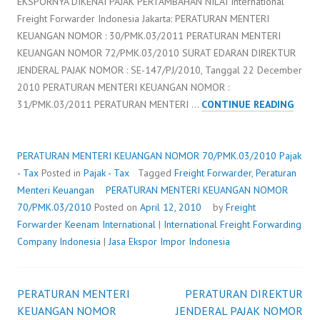
EKSPORNYA DIKENAI PAJAK PERTAMBAHAN NILAI International
Freight Forwarder Indonesia Jakarta: PERATURAN MENTERI
KEUANGAN NOMOR : 30/PMK.03/2011 PERATURAN MENTERI
KEUANGAN NOMOR 72/PMK.03/2010 SURAT EDARAN DIREKTUR
JENDERAL PAJAK NOMOR : SE-147/PJ/2010, Tanggal 22 December
2010 PERATURAN MENTERI KEUANGAN NOMOR :
PERA
31/PMK.03/2011 PERATURAN MENTERI …
CONTINUE READING
MENT
KEUA
NOM
PERATURAN MENTERI KEUANGAN NOMOR 70/PMK.03/2010
Pajak
70/P
- Tax
Posted in
Pajak - Tax
Tagged
Freight Forwarder
,
Peraturan
Menteri Keuangan
PERATURAN MENTERI KEUANGAN NOMOR
70/PMK.03/2010
Posted on
April 12, 2010
by
Freight
Forwarder
Keenam International
|
International Freight Forwarding
Company Indonesia
|
Jasa Ekspor Impor Indonesia
PERATURAN MENTERI
PERATURAN DIREKTUR
Post
KEUANGAN NOMOR
JENDERAL PAJAK NOMOR