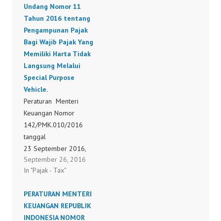
Undang Nomor 11
ekspornya dikenai pajak
Tahun 2016 tentang
pertambahan nilai
Pengampunan Pajak
Bagi Wajib Pajak Yang
Memiliki Harta Tidak
Langsung Melalui
Special Purpose
Vehicle.
Peraturan Menteri
Keuangan Nomor
142/PMK.010/2016
tanggal
23 September 2016,
September 26, 2016
tentang Perubahan atas
In "Pajak - Tax"
Peraturan Menteri
Keuangan Nomor 127
PERATURAN MENTERI
/PMK.010/2016 tentang
KEUANGAN REPUBLIK
Pengampunan Pajak
INDONESIA NOMOR
Berdasarkan Undang-