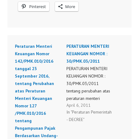
Pinterest
More
Peraturan Menteri
PERATURAN MENTERI
Keuangan Nomor
KEUANGAN NOMOR :
142/PMK.010/2016
30/PMK.03/2011
tanggal 23
PERATURAN MENTERI
September 2016,
KEUANGAN NOMOR :
tentang Perubahan
30/PMK.03/2011
atas Peraturan
tentang perubahan atas
Menteri Keuangan
peraturan menteri
April 6, 2011
Nomor 127
keuangan nomor
In "Peraturan Pemerintah
/PMK.010/2016
70/pmk.03/2010
- DECREE"
tentang
tentang batasan
Pengampunan Pajak
kegiatan dan jenis jasa
Berdasarkan Undang-
kena pajak yang atas