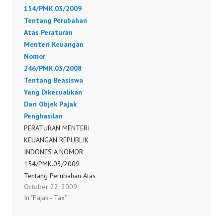
154/PMK.03/2009
Undang Nomor 11
Tentang Perubahan
Tahun 2016 tentang
Atas Peraturan
Pengampunan Pajak
Menteri Keuangan
Bagi Wajib Pajak Yang
Nomor
Memiliki Harta Tidak
246/PMK.03/2008
Langsung Melalui
Tentang Beasiswa
Special Purpose
Yang Dikecualikan
Vehicle.
Dari Objek Pajak
142/PMK.010/2016
Penghasilan
PERATURAN MENTERI
KEUANGAN REPUBLIK
INDONESIA NOMOR
154/PMK.03/2009
Tentang Perubahan Atas
October 22, 2009
Peraturan Menteri
In "Pajak - Tax"
Keuangan Nomor
246/PMK.03/2008