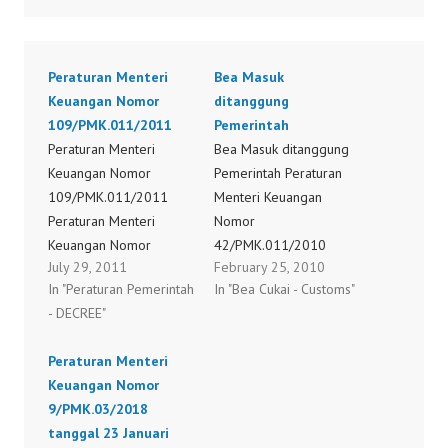
Peraturan Menteri
Bea Masuk
Keuangan Nomor
ditanggung
109/PMK.011/2011
Pemerintah
Peraturan Menteri
Bea Masuk ditanggung
Keuangan Nomor
Pemerintah Peraturan
109/PMK.011/2011
Menteri Keuangan
Peraturan Menteri
Nomor
Keuangan Nomor
42/PMK.011/2010
July 29, 2011
February 25, 2010
110/PMK.011/2011
Peraturan Menteri
In "Peraturan Pemerintah
In "Bea Cukai - Customs"
Peraturan Menteri
Keuangan Nomor
- DECREE"
Keuangan Nomor
44/PMK.011/2010
113/PMK.011/2011
Peraturan Menteri
Peraturan Menteri
Peraturan Menteri
Keuangan Nomor
Keuangan Nomor
Keuangan Nomor
45/PMK.011/2010
9/PMK.03/2018
114/PMK.011/2011
Peraturan Menteri
tanggal 23 Januari
Peraturan Menteri
Keuangan Nomor