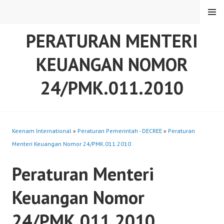
Skip
MENU
to
content
PERATURAN MENTERI
KEUANGAN NOMOR
24/PMK.011.2010
Keenam International
»
Peraturan Pemerintah - DECREE
»
Peraturan
Menteri Keuangan Nomor 24/PMK.011.2010
Peraturan Menteri
Keuangan Nomor
24/PMK.011.2010