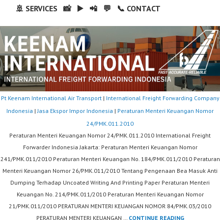
🚢 SERVICES
📸
▶️
📲
💬
📞 CONTACT
Pt Keenam International Air Transport
|
International Freight Forwarding Company
Indonesia
|
Jasa Ekspor Impor Indonesia
|
Peraturan Menteri Keuangan Nomor
24/PMK.011.2010
Peraturan Menteri Keuangan Nomor 24/PMK.011.2010 International Freight
Forwarder Indonesia Jakarta: Peraturan Menteri Keuangan Nomor
241/PMK.011/2010 Peraturan Menteri Keuangan No. 184/PMK.011/2010 Peraturan
Menteri Keuangan Nomor 26/PMK.011/2010 Tentang Pengenaan Bea Masuk Anti
Dumping Terhadap Uncoated Writing And Printing Paper Peraturan Menteri
Keuangan No. 214/PMK.011/2010 Peraturan Menteri Keuangan Nomor
21/PMK.011/2010 PERATURAN MENTERI KEUANGAN NOMOR 84/PMK.03/2010
PERATURAN
PERATURAN MENTERI KEUANGAN …
CONTINUE READING