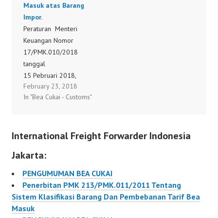
Masuk atas Barang
Impor.
Peraturan Menteri
Keuangan Nomor
17/PMK.010/2018
tanggal
15 Pebruari 2018,
February 23, 2018
tentang Perubahan
In "Bea Cukai - Customs"
Kedua atas Peraturan
Menteri Keuangan
Nomor
International Freight Forwarder Indonesia
6/PMK.010/2017
tentang Penetapan
Jakarta:
Sistem Klasifikasi
Barang dan
PENGUMUMAN BEA CUKAI
Pembebanan Tarif Bea
Penerbitan PMK 213/PMK.011/2011 Tentang
Masuk atas Barang
Sistem Klasifikasi Barang Dan Pembebanan Tarif Bea
Impor.
Masuk
17/PMK.010/2018