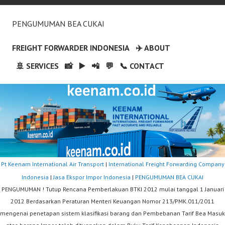
PENGUMUMAN BEA CUKAI
FREIGHT FORWARDER INDONESIA
✈️ ABOUT
🚢 SERVICES
📸
▶️
📲
💬
📞 CONTACT
Pt Keenam International Air Transport
|
International Freight Forwarding Company
Indonesia
|
Jasa Ekspor Impor Indonesia
|
PENGUMUMAN BEA CUKAI
PENGUMUMAN ! Tutup Rencana Pemberlakuan BTKI 2012 mulai tanggal 1 Januari
2012 Berdasarkan Peraturan Menteri Keuangan Nomor 213/PMK.011/2011
mengenai penetapan sistem klasifikasi barang dan Pembebanan Tarif Bea Masuk