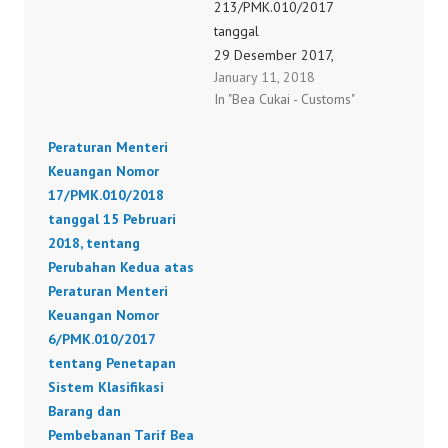
Barang dan
213/PMK.010/2017
Pembebanan Tarif Bea
tanggal
Masuk atas Barang
29 Desember 2017,
January 11, 2018
Impor.(BTKI 2017 )
tentang Perubahan atas
In "Bea Cukai - Customs"
6/PMK.010/2017
Peraturan Menteri
Keuangan Nomor
Peraturan Menteri
6/PMK.010/2017
Keuangan Nomor
tentang Penetapan
17/PMK.010/2018
Sistem Klasifikasi
tanggal 15 Pebruari
Barang dan
2018, tentang
Pembebanan Tarif Bea
Perubahan Kedua atas
Masuk atas Barang
Peraturan Menteri
Impor.
Keuangan Nomor
213/PMK.010/2017
6/PMK.010/2017
tentang Penetapan
Sistem Klasifikasi
Barang dan
Pembebanan Tarif Bea