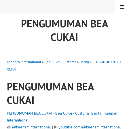
Skip
MENU
to
content
PENGUMUMAN BEA
CUKAI
Keenam International
»
Bea Cukai - Customs
»
Berita
»
PENGUMUMAN BEA
CUKAI
PENGUMUMAN BEA
CUKAI
PENGUMUMAN BEA CUKAI
·
Bea Cukai - Customs
,
Berita
·
Keenam
International
📸
@keenaminternational
| ▶️
youtube.com/@keenaminternational