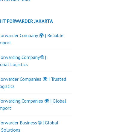
GHT FORWARDER JAKARTA
Forwarder Company 🌍 | Reliable
Import
Forwarding Company 🌐 |
ional Logistics
Forwarder Companies 🌍 | Trusted
ogistics
Forwarding Companies 🌍 | Global
Import
Forwarder Business 🌐 | Global
s Solutions