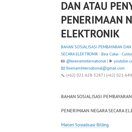
DAN ATAU PEN
PENERIMAAN N
ELEKTRONIK
BAHAN SOSIALISASI PEMBAYARAN DAN
SECARA ELEKTRONIK
·
Bea Cukai - Cust
📸
@keenaminternational
| ▶️
youtube.c
📧
KeenamInternational@gmail.com
📞 (+62) 021-628-3287 | (+62) 021-64
BAHAN SOSIALISASI PEMBAYARA
PENERIMAAN NEGARA SECARA EL
Materi Sosialisasi Billing