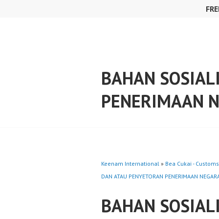
Skip
FRE
to
content
BAHAN SOSIAL
PENERIMAAN N
Keenam International
»
Bea Cukai - Customs
DAN ATAU PENYETORAN PENERIMAAN NEGARA
BAHAN SOSIAL