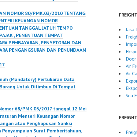
AN NOMOR 80/PMK.03/2010 TENTANG
FREIGH
ENTERI KEUANGAN NOMOR
NENTUAN TANGGAL JATUH TEMPO
Jasa 
PAJAK , PENENTUAN TEMPAT
Freig
CARA PEMBAYARAN, PENYETORAN DAN
Impor
 CARA PENGANGSURAN DAN PENUNDAAN
Ekspo
Door 
217
Air F
Air C
nuh (Mandatory) Pertukaran Data
Expo
 Barang Untuk Ditimbun Di Tempat
Ekspo
Sea F
Nomor 68/PMK.03/2017 tanggal 12 Mei
eraturan Menteri Keuangan Nomor
FREIGH
angan atau Penghapusan Sanksi
n Penyampaian Surat Pemberitahuan,
Freig