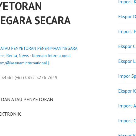
Import K
YETORAN
EGARA SECARA
Ekspor D
Import P
Ekspor C
 ATAU PENYETORAN PENERIMAAN NEGARA
oms
,
Berita
,
News
·
Keenam International
Ekspor 
om/@keenaminternational |
Impor Sp
9-8456 | (+62) 0852-8276-7649
Ekspor K
N DAN ATAU PENYETORAN
Import A
EKTRONIK
Import C
Ekspor K