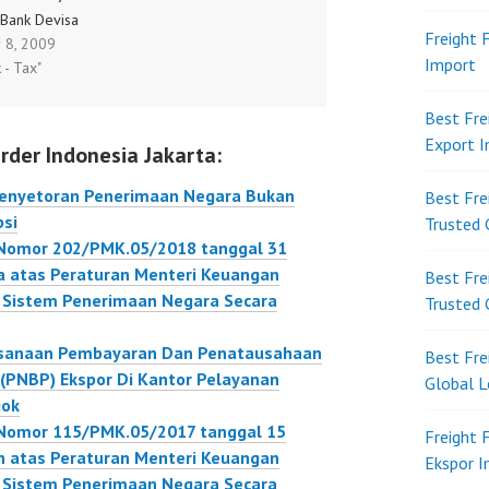
 Bank Devisa
Tatalaksana Pembayaran
Freight 
 8, 2009
i Pelayanan
Dan Penyetoran
Import
k - Tax"
aran Dan
Penerimaan Negara
ran Penerimaan
Dalam Rangka Impor,
Best Fre
Bukan Pajak
Penerimaan Negara
Export 
rder Indonesia Jakarta:
 Bank Devisa
Dalam Rangka Ekspor,
i
Penerimaan Negara Atas
enyetoran Penerimaan Negara Bukan
Best Fre
Barang Kena Cukai, Dan
psi
Trusted 
Penerimaan Negara
 Nomor 202/PMK.05/2018 tanggal 31
Yang Berasal Dari
 atas Peraturan Menteri Keuangan
Best Fre
Pengenaan Denda
Sistem Penerimaan Negara Secara
Trusted 
Administrasi Atas
Pengangkutan Barang
ksanaan Pembayaran Dan Penatausahaan
Best Fre
Tertentu…
(PNBP) Ekspor Di Kantor Pelayanan
Global L
iok
 Nomor 115/PMK.05/2017 tanggal 15
Freight 
n atas Peraturan Menteri Keuangan
Ekspor 
Sistem Penerimaan Negara Secara