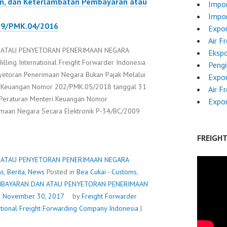
n, dan Keterlambatan Pembayaran atau
Impor
Impo
179/PMK.04/2016
Expor
Air F
 ATAU PENYETORAN PENERIMAAN NEGARA
Ekspo
lling International Freight Forwarder Indonesia
Pengi
yetoran Penerimaan Negara Bukan Pajak Melalui
Expor
ri Keuangan Nomor 202/PMK.05/2018 tanggal 31
Air F
Peraturan Menteri Keuangan Nomor
Expor
maan Negara Secara Elektronik P-34/BC/2009
ISASI
FREIGH
YARAN
 ATAU PENYETORAN PENERIMAAN NEGARA
ms
,
Berita
,
News
Posted in
Bea Cukai - Customs
,
TORAN
MBAYARAN DAN ATAU PENYETORAN PENERIMAAN
IMAAN
n
November 30, 2017
by
Freight Forwarder
A
ational Freight Forwarding Company Indonesia
|