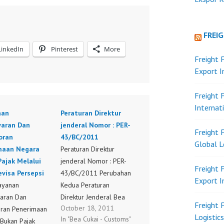
FREI
LinkedIn
Pinterest
More
Freight 
Export 
Freight 
Internat
nan
Peraturan Direktur
aran Dan
jenderal Nomor : PER-
Freight 
oran
43/BC/2011
Global L
maan Negara
Peraturan Direktur
ajak Melalui
jenderal Nomor : PER-
Freight 
visa Persepsi
43/BC/2011 Perubahan
Export 
layanan
Kedua Peraturan
aran Dan
Direktur Jenderal Bea
Freight 
October 18, 2011
ran Penerimaan
Dan Cukai Nomor P-
Logistic
In "Bea Cukai - Customs"
Bukan Pajak
39/BC/2008 Tentang