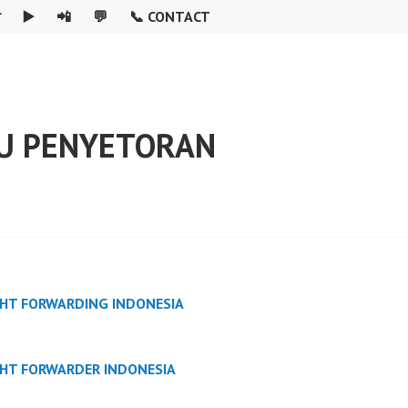

▶️
📲
💬
📞 CONTACT
AU PENYETORAN
GHT FORWARDING INDONESIA
GHT FORWARDER INDONESIA