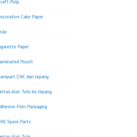
raft Pulp
ecorative Cake Paper
ulp
igarette Paper
Laminated Pouch
arepart CNC dari Jepang
ertas Alat Tulis ke Jepang
dhesive Film Packaging
NC Spare Parts
ertas Alat Tulis