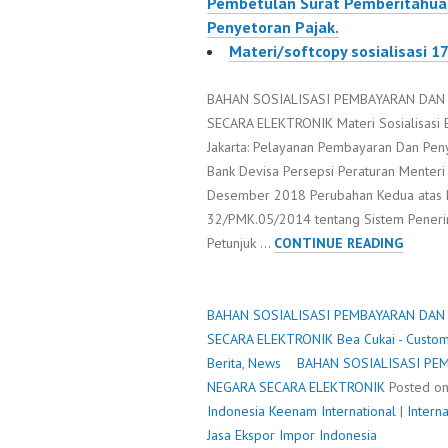
Pembetulan Surat Pemberitahua
Penyetoran Pajak.
Materi/softcopy sosialisasi 
BAHAN SOSIALISASI PEMBAYARAN DAN
SECARA ELEKTRONIK Materi Sosialisasi Bi
Jakarta: Pelayanan Pembayaran Dan Pen
Bank Devisa Persepsi Peraturan Mente
Desember 2018 Perubahan Kedua atas 
32/PMK.05/2014 tentang Sistem Peneri
BAHAN
Petunjuk …
CONTINUE READING
SOSIAL
PEMBA
DAN
BAHAN SOSIALISASI PEMBAYARAN DAN
ATAU
SECARA ELEKTRONIK
Bea Cukai - Custo
PENYE
Berita
,
News
BAHAN SOSIALISASI PE
PENER
NEGARA SECARA ELEKTRONIK
Posted o
NEGAR
Indonesia
Keenam International
|
Intern
SECARA
Jasa Ekspor Impor Indonesia