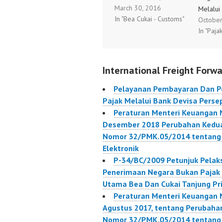
March 30, 2016
tentang Pembayaran
Melalui
In "Bea Cukai - Customs"
October
Dan/ Atau Penyetoran
Perseps
In "Paja
Penerimaan Negara
Pembay
Dalam Rangka
Penyeto
Kepabeanan Dan Cukai
Negara 
International Freight Forwa
Secara Elektronik.
Melalui
40/PMK.04/2016
Perseps
Pelayanan Pembayaran Dan P
Pajak Melalui Bank Devisa Perse
Peraturan Menteri Keuangan
Desember 2018 Perubahan Kedua
Nomor 32/PMK.05/2014 tentang 
Elektronik
P-34/BC/2009 Petunjuk Pela
Penerimaan Negara Bukan Pajak 
Utama Bea Dan Cukai Tanjung Pr
Peraturan Menteri Keuangan
Agustus 2017, tentang Perubaha
Nomor 32/PMK.05/2014 tentang 