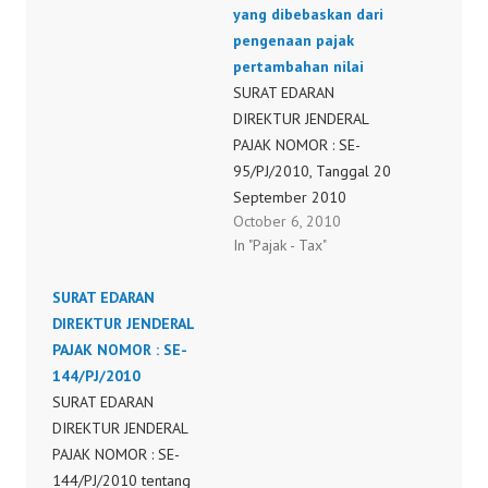
PAJAK STANDAR
yang dibebaskan dari
DIREKTUR JENDERAL
pengenaan pajak
PAJAK, Sejalan dengan
pertambahan nilai
upaya DJP dalam
SURAT EDARAN
mendukung terciptanya
DIREKTUR JENDERAL
“good governance”
PAJAK NOMOR : SE-
maka prinsip keadilan
95/PJ/2010, Tanggal 20
dan kepastian hukum
September 2010
October 6, 2010
peraturan perpajakan
penegasan perlakuan
In "Pajak - Tax"
perlu dikedepankan.
pajak pertambahan nilai
Untuk…
atas barang kena pajak
SURAT EDARAN
tertentu yang bersifat
DIREKTUR JENDERAL
strategis yang diekspor
PAJAK NOMOR : SE-
dan barang hasil
144/PJ/2010
pertanian yang bersifat
SURAT EDARAN
strategis yang
DIREKTUR JENDERAL
dibebaskan dari
PAJAK NOMOR : SE-
pengenaan pajak
144/PJ/2010 tentang
pertambahan nilai