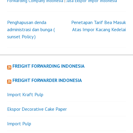
Forwarding Company Indonesia
|
Jasa Ekspor Impor Indonesia
Penghapusan denda
Penetapan Tarif Bea Masuk
Post
administrasi dan bunga (
Atas Impor Kacang Kedelai
sunset Policy )
navigation
FREIGHT FORWARDING INDONESIA
FREIGHT FORWARDER INDONESIA
Import Kraft Pulp
Ekspor Decorative Cake Paper
Import Pulp