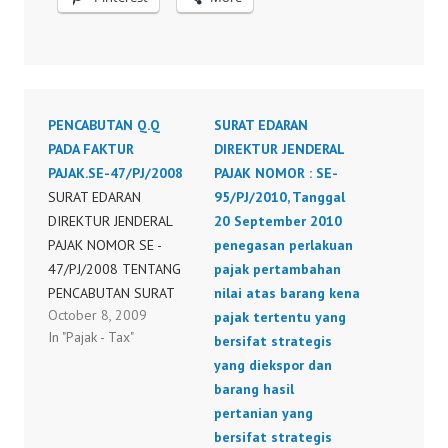
PENCABUTAN Q.Q
SURAT EDARAN
PADA FAKTUR
DIREKTUR JENDERAL
PAJAK.SE-47/PJ/2008
PAJAK NOMOR : SE-
SURAT EDARAN
95/PJ/2010, Tanggal
DIREKTUR JENDERAL
20 September 2010
PAJAK NOMOR SE -
penegasan perlakuan
47/PJ/2008 TENTANG
pajak pertambahan
PENCABUTAN SURAT
nilai atas barang kena
October 8, 2009
EDARAN DIREKTUR
pajak tertentu yang
In "Pajak - Tax"
JENDERAL PAJAK DAN
bersifat strategis
SURAT PENEGASAN
yang diekspor dan
TENTANG
barang hasil
PENGGUNAAN METODE
pertanian yang
Q.Q. PADA FAKTUR
bersifat strategis