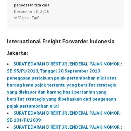
penegasan tata cara
December 30, 2010
penetapan pengusaha
In "Pajak - Tax"
kena pajak berisiko
rendah dan tata cara
pengembalian
International Freight Forwarder Indonesia
kelebihan pajak
pertambahan nilai
Jakarta:
pengusaha kena pajak
berisiko rendah
SURAT EDARAN DIREKTUR JENDERAL PAJAK NOMOR :
SE-95/PJ/2010, Tanggal 20 September 2010
penegasan perlakuan pajak pertambahan nilai atas
barang kena pajak tertentu yang bersifat strategis
yang diekspor dan barang hasil pertanian yang
bersifat strategis yang dibebaskan dari pengenaan
pajak pertambahan nilai
SURAT EDARAN DIREKTUR JENDERAL PAJAK NOMOR
SE-101/PJ/2009
SURAT EDARAN DIREKTUR JENDERAL PAJAK NOMOR :