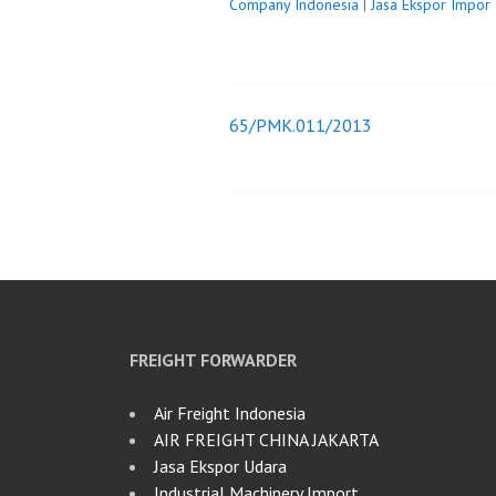
Company Indonesia
|
Jasa Ekspor Impor
65/PMK.011/2013
Post
navigation
FREIGHT FORWARDER
Air Freight Indonesia
AIR FREIGHT CHINA JAKARTA
Jasa Ekspor Udara
Industrial Machinery Import