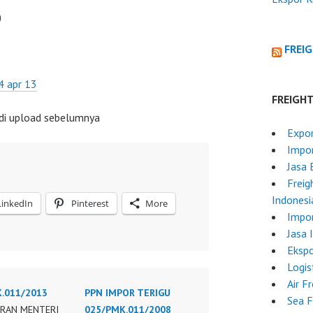
)
FREI
4 apr 13
FREIGH
i upload sebelumnya
Expor
Impor
Jasa 
Freig
Indonesi
LinkedIn
Pinterest
More
Impo
Jasa 
Ekspo
Logis
Air F
.011/2013
PPN IMPOR TERIGU
Sea F
RAN MENTERI
025/PMK.011/2008