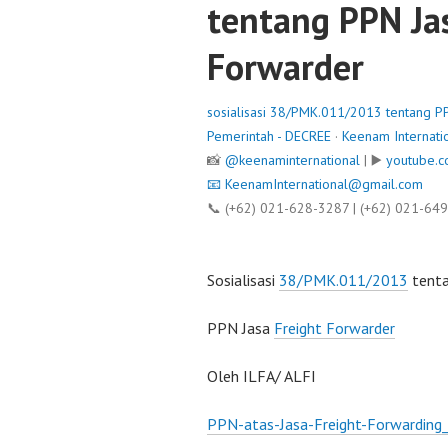
tentang PPN Ja
Forwarder
sosialisasi 38/PMK.011/2013 tentang P
Pemerintah - DECREE
·
Keenam Internati
📸
@keenaminternational
| ▶️
youtube.c
📧
KeenamInternational@gmail.com
📞 (+62) 021-628-3287 | (+62) 021-64
Sosialisasi
38/PMK.011/2013
tent
PPN Jasa
Freight Forwarder
Oleh ILFA/ ALFI
PPN-atas-Jasa-Freight-Forwardin