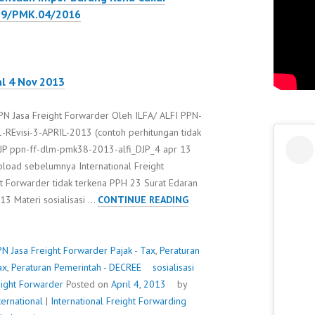
179/PMK.04/2016
l 4 Nov 2013
PN Jasa Freight Forwarder Oleh ILFA/ ALFI PPN-
-REvisi-3-APRIL-2013 (contoh perhitungan tidak
/ DJP ppn-ff-dlm-pmk38-2013-alfi_DJP_4 apr 13
oad sebelumnya International Freight
ht Forwarder tidak terkena PPH 23 Surat Edaran
SOSIALISASI
013 Materi sosialisasi …
CONTINUE READING
38/PMK.011/2013
TENTANG
PPN
PN Jasa Freight Forwarder
Pajak - Tax
,
Peraturan
JASA
ax
,
Peraturan Pemerintah - DECREE
sosialisasi
FREIGHT
ight Forwarder
Posted on
April 4, 2013
by
FORWARDER
ernational
|
International Freight Forwarding