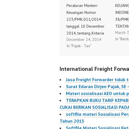
Peraturan Menteri
KEUANG
Keuangan Nomor
INDONE
223/PMK.011/2014
38/PMK
tanggal 10 Desember
TENTA
March 7
2014, tentang Kriteria
ATAS P
In "Berit
December 24, 2014
Jasa Pendidikan yang
MENTER
In "Pajak - Tax"
Tidak Dikenai Pajak
NOMOR
Pertambahan Nilai.
75/PMK
223/PMK.o11/2014
TENTAN
International Freight Forwa
SEBAGA
PENGE
Jasa Freight Forwarder tidak 
PERHATI
Surat Edaran Dirjen Pajak, SE 
PPN Fre
Materi sosialisasi AEO untuk 
freight
TERAPKAN BUKU TARIF KEPAB
persen 
CUKAI BERIKAN SOSIALISASI PA
PPN ter
softfile materi Sosialisasi P
dapat 
Tahun 2013
38/PMK
Softfile Materi Sosialisasi K