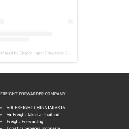
A post shared by Ekspor Impor Forwarder Jakarta | Freight Forwarding Indonesia (@keenamid)
FREIGHT FORWARDER COMPANY
AIR FREIGHT CHINA JAKARTA
Air Freight Jakarta Thailand
Freight Forwarding
Logistics Services Indonesia