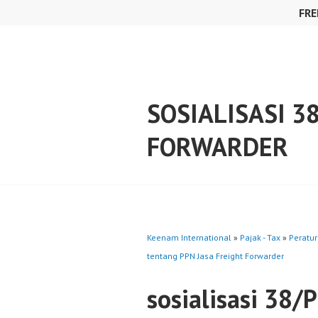
Skip
FRE
to
content
SOSIALISASI 3
FORWARDER
Keenam International
»
Pajak - Tax
»
Peratur
tentang PPN Jasa Freight Forwarder
sosialisasi 38