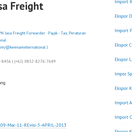
Import K
sa Freight
Ekspor D
Import P
PN Jasa Freight Forwarder
·
Pajak - Tax
,
Peraturan
onal
Ekspor C
om/@keenaminternational |
Ekspor 
9-8456 | (+62) 0852-8276-7649
Impor Sp
ang
Ekspor K
Import A
Import C
g_09-Mar-11-REvisi-3-APRIL-2013
Ekspor K