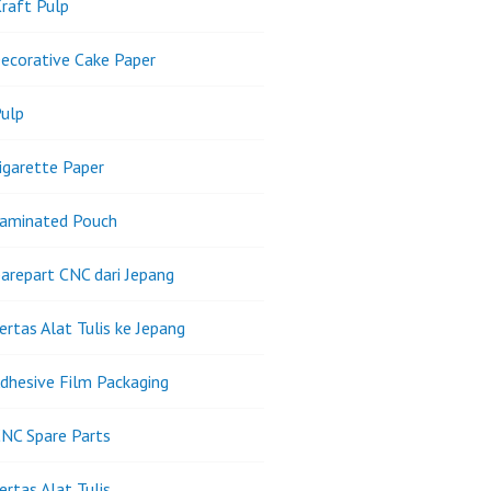
raft Pulp
ecorative Cake Paper
ulp
igarette Paper
Laminated Pouch
arepart CNC dari Jepang
ertas Alat Tulis ke Jepang
dhesive Film Packaging
NC Spare Parts
ertas Alat Tulis