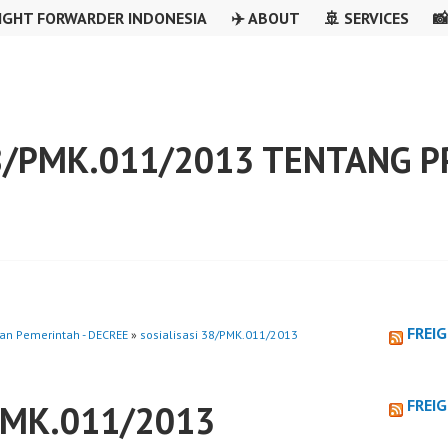
IGHT FORWARDER INDONESIA
✈️ ABOUT
🚢 SERVICES

8/PMK.011/2013 TENTANG P
FREI
an Pemerintah - DECREE
»
sosialisasi 38/PMK.011/2013
FREI
/PMK.011/2013