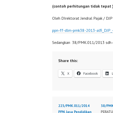
(contoh perhitungan tidak tepat 
Oleh DIrektorat Jendral Pajak / DJP
ppn-ff-dlm-pmk38-2013-alfi_DJP_
Sedangkan 38/PMK.011/2013 sdh d
Share this:
X
Facebook
223/PMK.011/2014
38/PMK
PPN Jasa Pendidikan
PERATU