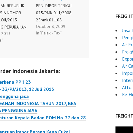
AN REPUBLIK
PPN IMPOR TERIGU
SIA NOMOR
025/PMK.011/2008
FREIGH
.Oll/2013
25pmk.011.08
October 8, 2009
NG PERUBAHAN
Jasa 
In "Pajak - Tax"
, 2013
ERATURAN
Pengi
a"
I KEUANGAN
Air F
Freig
03/2010
Expo
G NILAI LAIN
Air C
rder Indonesia Jakarta:
I DASAR
Impor
NAAN PAJAK
Inter
terkena PPH 23
AN : PASAL 2 M
Affor
– 33/PJ/2013, 12 Juli 2013
ight Forwarder
Re‑E
pengguna jasa
 terkena PPN 10
EANAN INDONESIA TAHUN 2017, BEA
dan pasal 3 nya
DA PENGGUNA JASA
sebut tidak
FREIGH
eraturan Kepala Badan POM No. 27 dan 28
di KREDITKAN.
.011/2013
etentuan Impor Barang Kena Cukai