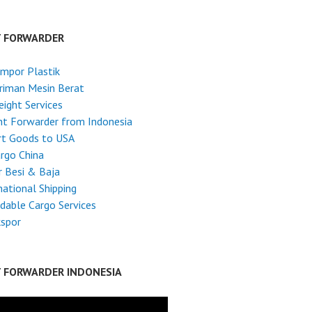
T FORWARDER
Impor Plastik
riman Mesin Berat
reight Services
ht Forwarder from Indonesia
rt Goods to USA
argo China
 Besi & Baja
national Shipping
dable Cargo Services
kspor
T FORWARDER INDONESIA