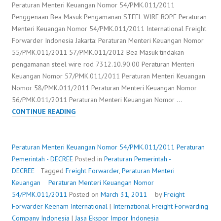
Peraturan Menteri Keuangan Nomor 54/PMK.011/2011
Penggenaan Bea Masuk Pengamanan STEEL WIRE ROPE Peraturan
Menteri Keuangan Nomor 54/PMK.011/2011 International Freight
Forwarder Indonesia Jakarta: Peraturan Menteri Keuangan Nomor
55/PMK.011/2011 57/PMK.011/2012 Bea Masuk tindakan
pengamanan steel wire rod 7312.10.90.00 Peraturan Menteri
Keuangan Nomor 57/PMK.011/2011 Peraturan Menteri Keuangan
Nomor 58/PMK.011/2011 Peraturan Menteri Keuangan Nomor
56/PMK.011/2011 Peraturan Menteri Keuangan Nomor …
PERATURAN
CONTINUE READING
MENTERI
KEUANGAN
NOMOR
Peraturan Menteri Keuangan Nomor 54/PMK.011/2011
Peraturan
54/PMK.011/2011
Pemerintah - DECREE
Posted in
Peraturan Pemerintah -
DECREE
Tagged
Freight Forwarder
,
Peraturan Menteri
Keuangan
Peraturan Menteri Keuangan Nomor
54/PMK.011/2011
Posted on
March 31, 2011
by
Freight
Forwarder
Keenam International
|
International Freight Forwarding
Company Indonesia
|
Jasa Ekspor Impor Indonesia