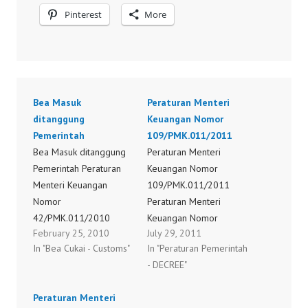
Pinterest
More
Bea Masuk
Peraturan Menteri
ditanggung
Keuangan Nomor
Pemerintah
109/PMK.011/2011
Bea Masuk ditanggung
Peraturan Menteri
Pemerintah Peraturan
Keuangan Nomor
Menteri Keuangan
109/PMK.011/2011
Nomor
Peraturan Menteri
42/PMK.011/2010
Keuangan Nomor
February 25, 2010
July 29, 2011
Peraturan Menteri
110/PMK.011/2011
In "Bea Cukai - Customs"
In "Peraturan Pemerintah
Keuangan Nomor
Peraturan Menteri
- DECREE"
44/PMK.011/2010
Keuangan Nomor
Peraturan Menteri
113/PMK.011/2011
Peraturan Menteri
Keuangan Nomor
Peraturan Menteri