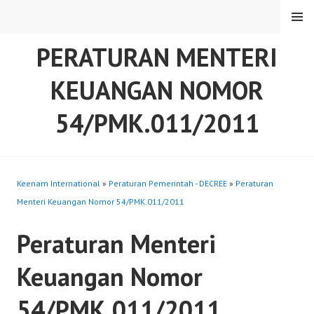
Skip
MENU
to
content
PERATURAN MENTERI
KEUANGAN NOMOR
54/PMK.011/2011
Keenam International
»
Peraturan Pemerintah - DECREE
»
Peraturan
Menteri Keuangan Nomor 54/PMK.011/2011
Peraturan Menteri
Keuangan Nomor
54/PMK.011/2011