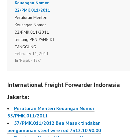
Keuangan Nomor
45/PMK.011/2010
Keuangan Nomor
22/PMK.011/2011
Peraturan Menteri
114/PMK.011/2011
Peraturan Menteri
Keuangan Nomor
Peraturan Menteri
Keuangan Nomor
46/PMK.011/2010
Keuangan Nomor
22/PMK.011/2011
Peraturan Menteri
115/PMK.011/2011
tentang PPN YANG DI
Keuangan Nomor
Peraturan Menteri
TANGGUNG
47/PMK.011/2010
Keuangan Nomor
February 11, 2011
PEMERINTAH Peraturan
Peraturan Menteri
116/PMK.011/2011Per
In "Pajak - Tax"
Menteri Keuangan
Keuangan Nomor
aturan Menteri
Nomor
49/PMK.011/2010
Keuangan Nomor
22/PMK.011/2011
Peraturan Menteri
103/PMK.011/2011
International Freight Forwarder Indonesia
Keuangan Nomor
Peraturan Menteri
54/PMK.011/2010
Keuangan Nomor
Jakarta:
Peraturan Menteri
104/PMK.011/2011
Keuangan Nomor
Peraturan Menteri
Peraturan Menteri Keuangan Nomor
55/PMK.011/2010
Keuangan Nomor
55/PMK.011/2011
Peraturan Menteri
105/PMK.11/2011
57/PMK.011/2012 Bea Masuk tindakan
Keuangan Nomor
Peraturan Menteri
pengamanan steel wire rod 7312.10.90.00
50/PMK.011/2010
Keuangan Nomor