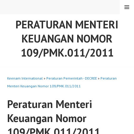
Skip
MENU
to
content
PERATURAN MENTERI
KEUANGAN NOMOR
109/PMK.011/2011
Keenam International
»
Peraturan Pemerintah - DECREE
»
Peraturan
Menteri Keuangan Nomor 109/PMK.011/2011
Peraturan Menteri
Keuangan Nomor
109/PMK.011/2011