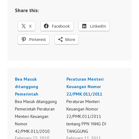
Share this:
X
Facebook
LinkedIn
Pinterest
More
Bea Masuk
Peraturan Menteri
ditanggung
Keuangan Nomor
Pemerintah
22/PMK.011/2011
Bea Masuk ditanggung
Peraturan Menteri
Pemerintah Peraturan
Keuangan Nomor
Menteri Keuangan
22/PMK.011/2011
Nomor
tentang PPN YANG DI
42/PMK.011/2010
TANGGUNG
February 25, 2010
February 11, 2011
Peraturan Menteri
PEMERINTAH Peraturan