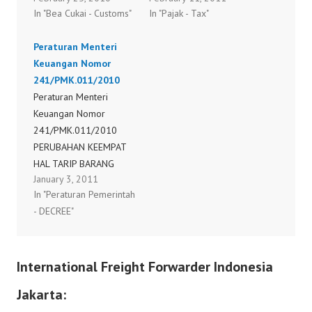
In "Bea Cukai - Customs"
In "Pajak - Tax"
Keuangan Nomor
Menteri Keuangan
44/PMK.011/2010
Nomor
Peraturan Menteri
Peraturan Menteri
22/PMK.011/2011
Keuangan Nomor
Keuangan Nomor
241/PMK.011/2010
45/PMK.011/2010
Peraturan Menteri
Peraturan Menteri
Keuangan Nomor
Keuangan Nomor
241/PMK.011/2010
46/PMK.011/2010
PERUBAHAN KEEMPAT
Peraturan Menteri
HAL TARIP BARANG
Keuangan Nomor
January 3, 2011
IMPOR Peraturan
47/PMK.011/2010
In "Peraturan Pemerintah
Menteri Keuangan
Peraturan Menteri
- DECREE"
Nomor
Keuangan Nomor
241/PMK.011/2010
49/PMK.011/2010
Peraturan Menteri
International Freight Forwarder Indonesia
Keuangan Nomor
54/PMK.011/2010
Jakarta:
Peraturan Menteri