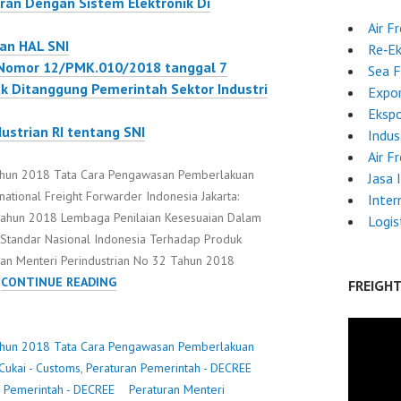
ran Dengan Sistem Elektronik Di
Air F
ian HAL SNI
Re‑E
 Nomor 12/PMK.010/2018 tanggal 7
Sea F
k Ditanggung Pemerintah Sektor Industri
Expor
Ekspo
ustrian RI tentang SNI
Indus
Air F
Tahun 2018 Tata Cara Pengawasan Pemberlakuan
Jasa 
rnational Freight Forwarder Indonesia Jakarta:
Inter
 Tahun 2018 Lembaga Penilaian Kesesuaian Dalam
Logis
tandar Nasional Indonesia Terhadap Produk
uran Menteri Perindustrian No 32 Tahun 2018
PERATURAN
…
CONTINUE READING
FREIGH
MENTERI
PERINDUSTRIAN
NO
Tahun 2018 Tata Cara Pengawasan Pemberlakuan
4
Cukai - Customs
,
Peraturan Pemerintah - DECREE
TAHUN
n Pemerintah - DECREE
Peraturan Menteri