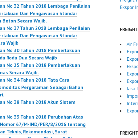
ian No 32 Tahun 2018 Lembaga Penilaian
Ekspor 
erlakuan Dan Pengawasan Standar
n Beton Secara Wajib.
ian No 37 Tahun 2018 Lembaga Penilaian
FREIGH
erlakuan Dan Pengawasan Standar
ra Wajib
Air F
rian No 30 Tahun 2018 Pemberlakuan
Expor
da Roda Dua Secara Wajib
Expor
rian No 25 Tahun 2018 Pemberlakuan
Ekspo
mas Secara Wajib.
Expo
ian No 34 Tahun 2018 Tata Cara
Expor
omoditas Pergaraman Sebagai Bahan
Jasa 
i.
Impor
ian No 38 Tahun 2018 Akun Sistem
Inter
Expo
ian No 33 Tahun 2018 Perubahan Atas
n Nomor 67/M-IND/PER/8/2016 tentang
n Teknis, Rekomendasi, Surat
FREIGH