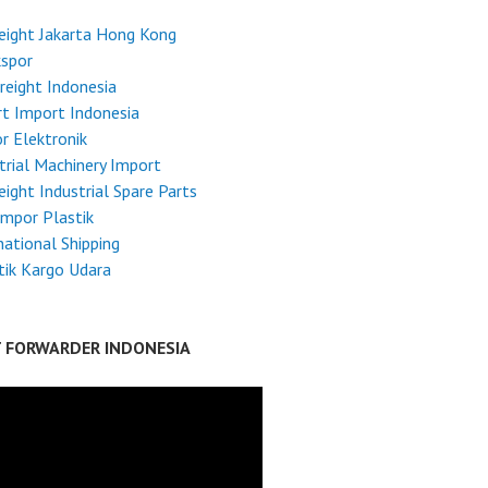
reight Jakarta Hong Kong
kspor
reight Indonesia
t Import Indonesia
r Elektronik
trial Machinery Import
reight Industrial Spare Parts
Impor Plastik
national Shipping
tik Kargo Udara
T FORWARDER INDONESIA