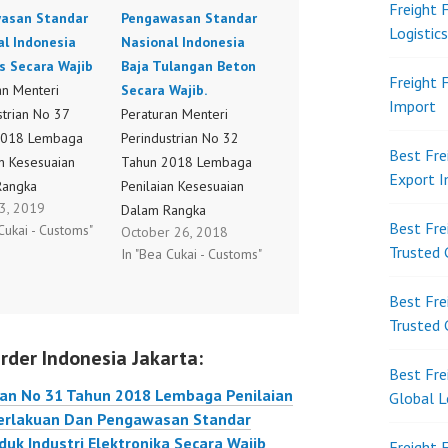
Freight 
asan Standar
Pengawasan Standar
Logistic
al Indonesia
Nasional Indonesia
s Secara Wajib
Baja Tulangan Beton
Freight 
an Menteri
Secara Wajib.
Import
strian No 37
Peraturan Menteri
2018 Lembaga
Perindustrian No 32
Best Fre
an Kesesuaian
Tahun 2018 Lembaga
Export 
Rangka
Penilaian Kesesuaian
 3, 2019
lakuan Dan
Dalam Rangka
Best Fre
Cukai - Customs"
October 26, 2018
asan Standar
Pemberlakuan Dan
Trusted 
In "Bea Cukai - Customs"
l Indonesia
Pengawasan Standar
 Secara Wajib
Nasional Indonesia Baja
Best Fre
Tahun 2018
Tulangan Beton Secara
Trusted 
Wajib.
rder Indonesia Jakarta:
Best Fre
ian No 31 Tahun 2018 Lembaga Penilaian
Global L
erlakuan Dan Pengawasan Standar
uk Industri Elektronika Secara Wajib
Freight 