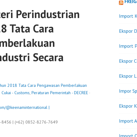
FREI
eri Perindustrian
Import K
8 Tata Cara
Ekspor D
mberlakuan
Import P
ndustri Secara
Ekspor C
Ekspor 
Tahun 2018 Tata Cara Pengawasan Pemberlakuan
Impor Sp
 Cukai - Customs
,
Peraturan Pemerintah - DECREE
·
Ekspor K
om/@keenaminternational |
Import A
9-8456 | (+62) 0852-8276-7649
Import C