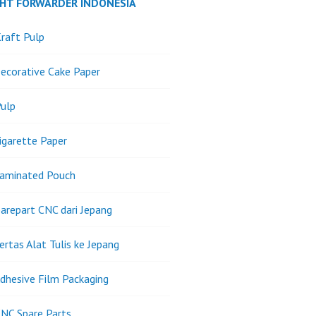
GHT FORWARDER INDONESIA
raft Pulp
ecorative Cake Paper
ulp
igarette Paper
Laminated Pouch
arepart CNC dari Jepang
ertas Alat Tulis ke Jepang
dhesive Film Packaging
NC Spare Parts