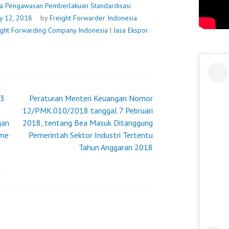
2018
ra Pengawasan Pemberlakuan Standardisasi
TATA
y 12, 2018
by
Freight Forwarder Indonesia
CARA
eight Forwarding Company Indonesia
|
Jasa Ekspor
PENGAWASAN
PEMBERLAKUAN
STANDARDISASI
INDUSTRI
SECARA
 3
Peraturan Menteri Keuangan Nomor
WAJIB
12/PMK.010/2018 tanggal 7 Pebruari
gan
2018, tentang Bea Masuk Ditanggung
eme
Pemerintah Sektor Industri Tertentu
Tahun Anggaran 2018
i