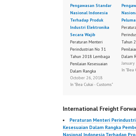
Pengawasan Standar
Pengaw
Nasional Indonesia
Nasion
Terhadap Produk
Peluma
Industri Elektronika
Peratur
Secara Wajib
Perindu
Peraturan Menteri
Tahun 
Perindustrian No 31
Penilai
Tahun 2018 Lembaga
Dalam 
January
Penilaian Kesesuaian
Pember
In "Bea 
Dalam Rangka
Pengaw
October 26, 2018
Pemberlakuan Dan
Nasiona
In "Bea Cukai - Customs"
Pengawasan Standar
Pelumas
Nasional Indonesia
No 37 
Terhadap Produk
International Freight Forwa
Industri Elektronika
Secara Wajib
Peraturan Menteri Perindustr
Kesesuaian Dalam Rangka Pemb
Nasional Indonesia Terhadap Prod