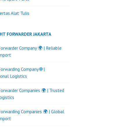
ertas Alat Tulis
GHT FORWARDER JAKARTA
Forwarder Company 🌍 | Reliable
Import
Forwarding Company 🌐 |
ional Logistics
Forwarder Companies 🌍 | Trusted
ogistics
Forwarding Companies 🌍 | Global
Import