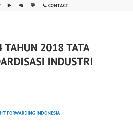

▶️
📲
💬
📞 CONTACT
 TAHUN 2018 TATA
RDISASI INDUSTRI
GHT FORWARDING INDONESIA