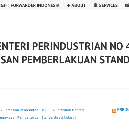
IGHT FORWARDER INDONESIA
✈️ ABOUT
🚢 SERVICES

NTERI PERINDUSTRIAN NO 4
SAN PEMBERLAKUAN STANDA
FREI
»
Peraturan Pemerintah - DECREE
»
Peraturan Menteri
engawasan Pemberlakuan Standardisasi Industri