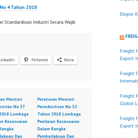
 No 4 Tahun 2018
Ekspor K
Standardisasi Industri Secara Wajib
FREI
Freight 
Export 
LinkedIn
Pinterest
More
Freight 
Internat
Freight 
ran Menteri
Peraturan Menteri
Global L
strian No 37
Perindustrian No 32
2018 Lembaga
Tahun 2018 Lembaga
Freight 
an Kesesuaian
Penilaian Kesesuaian
Export 
Rangka
Dalam Rangka
lakuan Dan
Pemberlakuan Dan